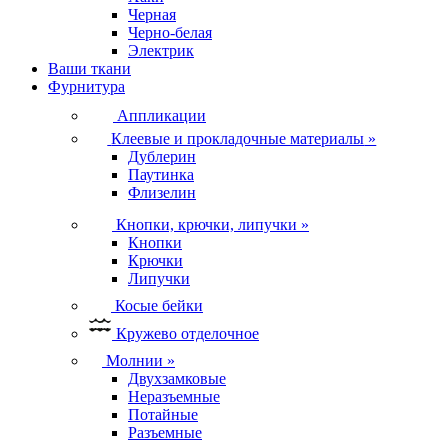
Черная
Черно-белая
Электрик
Ваши ткани
Фурнитура
Аппликации
Клеевые и прокладочные материалы
»
Дублерин
Паутинка
Флизелин
Кнопки, крючки, липучки
»
Кнопки
Крючки
Липучки
Косые бейки
Кружево отделочное
Молнии
»
Двухзамковые
Неразъемные
Потайные
Разъемные