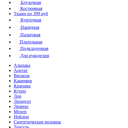
Блузочная
Костюмная
Ткани по 399 руб
Курточная
Нарядная
Пальтовая
Плательная
Подкладочная
Для рукоделия
Альпака
Ацетат
Вискоза
Кашемир
Крапива
Купро
Лен
Лиоцелл
Люрекс
Мохер
Нейлон
Синтетические волокна
Тенсель