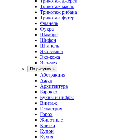
Трикотаж джерси
Трикотаж масло
Трикотаж рибана
Трикотаж футер
Фланель
Фукра
Шамбре
Шифон
Штапель
Эко-замша
Эко-кожа
Эко-мех
По рисунку
»
Абстракция
Ажур
Архитектура
Барокко
Буквы и цифры
Винтаж
Геометрия
Горох
Животные
Клетка
Купон
Кухня