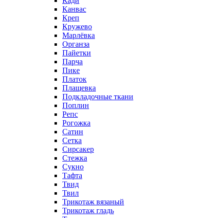
Кади
Канвас
Креп
Кружево
Марлёвка
Органза
Пайетки
Парча
Пике
Платок
Плащевка
Подкладочные ткани
Поплин
Репс
Рогожка
Сатин
Сетка
Сирсакер
Стежка
Сукно
Тафта
Твид
Твил
Трикотаж вязаный
Трикотаж гладь