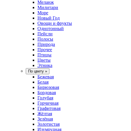
Меланж
Милитари
Море
Новый Год
Овощи и фрукты
Однотонный
Пейсли
Полосы
Природа
Прочее
Птицы
Цветы
Этника
По цвету
»
Бежевая
Белая
Бирюзовая
Бордовая
Голубая
Горчичная
Графитовая
Жёлтая
Зелёная
Золотистая
Изумрудная