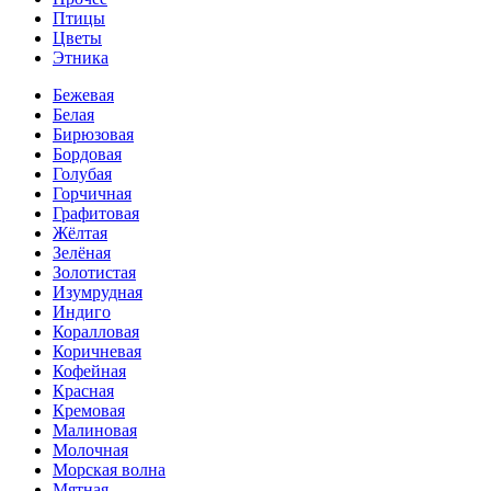
Птицы
Цветы
Этника
Бежевая
Белая
Бирюзовая
Бордовая
Голубая
Горчичная
Графитовая
Жёлтая
Зелёная
Золотистая
Изумрудная
Индиго
Коралловая
Коричневая
Кофейная
Красная
Кремовая
Малиновая
Молочная
Морская волна
Мятная