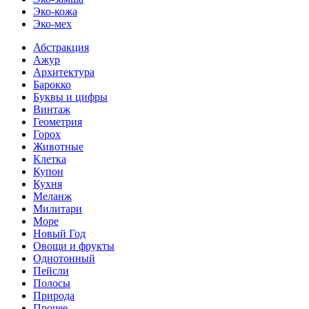
Эко-кожа
Эко-мех
Абстракция
Ажур
Архитектура
Барокко
Буквы и цифры
Винтаж
Геометрия
Горох
Животные
Клетка
Купон
Кухня
Меланж
Милитари
Море
Новый Год
Овощи и фрукты
Однотонный
Пейсли
Полосы
Природа
Прочее