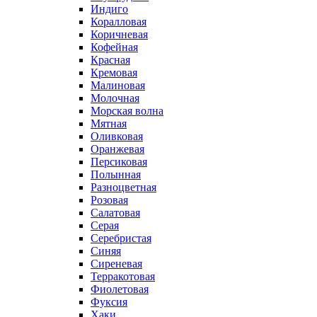
Индиго
Коралловая
Коричневая
Кофейная
Красная
Кремовая
Малиновая
Молочная
Морская волна
Мятная
Оливковая
Оранжевая
Персиковая
Полынная
Разноцветная
Розовая
Салатовая
Серая
Серебристая
Синяя
Сиреневая
Терракотовая
Фиолетовая
Фуксия
Хаки