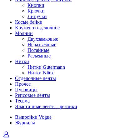
Кнопки
Крючки
Липучки
Косые бейки
Кружево отделочное
Молнии
Двухзамковые
Неразъемные
Потайные
Разъемные
Нитки
Нитки Gutermann
Нитки Nitex
Отделочные ленты
Прочее
Пуговицы
Репсовые ленты
Тесьма
Эластичные ленты - резинки
Выкройки Vogue
Журналы