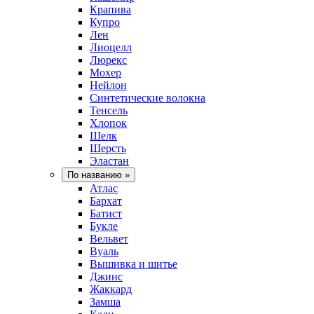
Крапива
Купро
Лен
Лиоцелл
Люрекс
Мохер
Нейлон
Синтетические волокна
Тенсель
Хлопок
Шелк
Шерсть
Эластан
По названию
»
Атлас
Бархат
Батист
Букле
Вельвет
Вуаль
Вышивка и шитье
Джинс
Жаккард
Замша