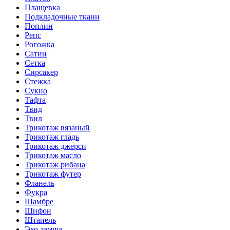
Плащевка
Подкладочные ткани
Поплин
Репс
Рогожка
Сатин
Сетка
Сирсакер
Стежка
Сукно
Тафта
Твид
Твил
Трикотаж вязаный
Трикотаж гладь
Трикотаж джерси
Трикотаж масло
Трикотаж рибана
Трикотаж футер
Фланель
Фукра
Шамбре
Шифон
Штапель
Эко-замша