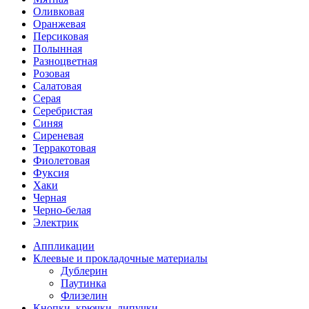
Оливковая
Оранжевая
Персиковая
Полынная
Разноцветная
Розовая
Салатовая
Серая
Серебристая
Синяя
Сиреневая
Терракотовая
Фиолетовая
Фуксия
Хаки
Черная
Черно-белая
Электрик
Аппликации
Клеевые и прокладочные материалы
Дублерин
Паутинка
Флизелин
Кнопки, крючки, липучки