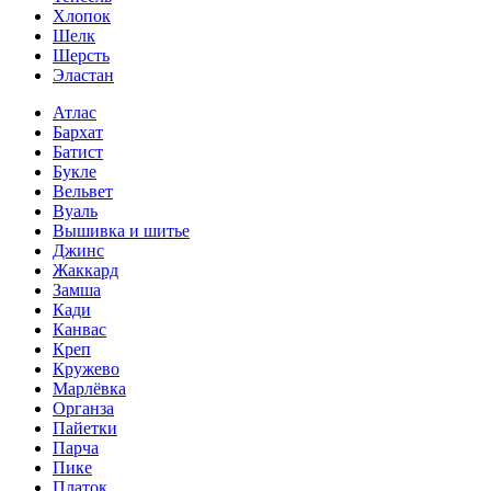
Хлопок
Шелк
Шерсть
Эластан
Атлас
Бархат
Батист
Букле
Вельвет
Вуаль
Вышивка и шитье
Джинс
Жаккард
Замша
Кади
Канвас
Креп
Кружево
Марлёвка
Органза
Пайетки
Парча
Пике
Платок