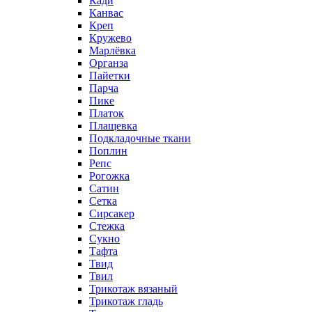
Кади
Канвас
Креп
Кружево
Марлёвка
Органза
Пайетки
Парча
Пике
Платок
Плащевка
Подкладочные ткани
Поплин
Репс
Рогожка
Сатин
Сетка
Сирсакер
Стежка
Сукно
Тафта
Твид
Твил
Трикотаж вязаный
Трикотаж гладь