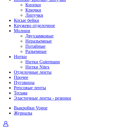
Кнопки
Крючки
Липучки
Косые бейки
Кружево отделочное
Молнии
Двухзамковые
Неразъемные
Потайные
Разъемные
Нитки
Нитки Gutermann
Нитки Nitex
Отделочные ленты
Прочее
Пуговицы
Репсовые ленты
Тесьма
Эластичные ленты - резинки
Выкройки Vogue
Журналы