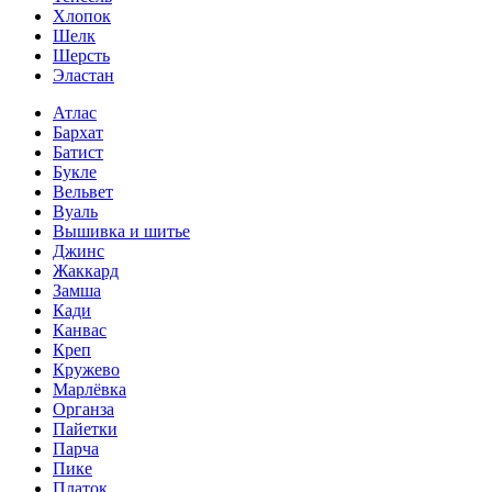
Хлопок
Шелк
Шерсть
Эластан
Атлас
Бархат
Батист
Букле
Вельвет
Вуаль
Вышивка и шитье
Джинс
Жаккард
Замша
Кади
Канвас
Креп
Кружево
Марлёвка
Органза
Пайетки
Парча
Пике
Платок