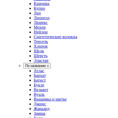
Крапива
Купро
Лен
Лиоцелл
Люрекс
Мохер
Нейлон
Синтетические волокна
Тенсель
Хлопок
Шелк
Шерсть
Эластан
По названию
»
Атлас
Бархат
Батист
Букле
Вельвет
Вуаль
Вышивка и шитье
Джинс
Жаккард
Замша