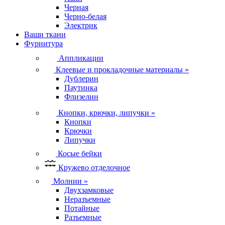
Черная
Черно-белая
Электрик
Ваши ткани
Фурнитура
Аппликации
Клеевые и прокладочные материалы
»
Дублерин
Паутинка
Флизелин
Кнопки, крючки, липучки
»
Кнопки
Крючки
Липучки
Косые бейки
Кружево отделочное
Молнии
»
Двухзамковые
Неразъемные
Потайные
Разъемные