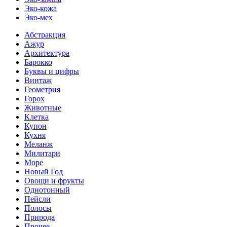
Эко-кожа
Эко-мех
Абстракция
Ажур
Архитектура
Барокко
Буквы и цифры
Винтаж
Геометрия
Горох
Животные
Клетка
Купон
Кухня
Меланж
Милитари
Море
Новый Год
Овощи и фрукты
Однотонный
Пейсли
Полосы
Природа
Прочее