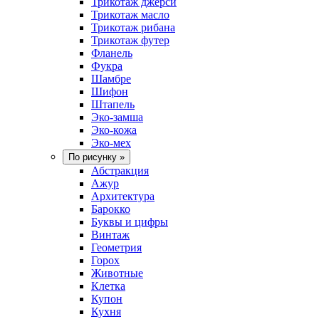
Трикотаж джерси
Трикотаж масло
Трикотаж рибана
Трикотаж футер
Фланель
Фукра
Шамбре
Шифон
Штапель
Эко-замша
Эко-кожа
Эко-мех
По рисунку
»
Абстракция
Ажур
Архитектура
Барокко
Буквы и цифры
Винтаж
Геометрия
Горох
Животные
Клетка
Купон
Кухня