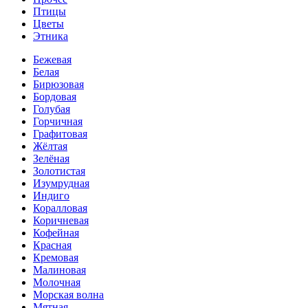
Птицы
Цветы
Этника
Бежевая
Белая
Бирюзовая
Бордовая
Голубая
Горчичная
Графитовая
Жёлтая
Зелёная
Золотистая
Изумрудная
Индиго
Коралловая
Коричневая
Кофейная
Красная
Кремовая
Малиновая
Молочная
Морская волна
Мятная