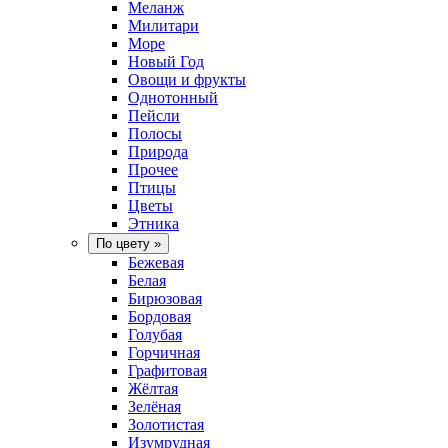
Меланж
Милитари
Море
Новый Год
Овощи и фрукты
Однотонный
Пейсли
Полосы
Природа
Прочее
Птицы
Цветы
Этника
По цвету
»
Бежевая
Белая
Бирюзовая
Бордовая
Голубая
Горчичная
Графитовая
Жёлтая
Зелёная
Золотистая
Изумрудная