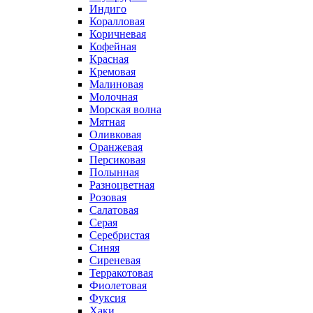
Индиго
Коралловая
Коричневая
Кофейная
Красная
Кремовая
Малиновая
Молочная
Морская волна
Мятная
Оливковая
Оранжевая
Персиковая
Полынная
Разноцветная
Розовая
Салатовая
Серая
Серебристая
Синяя
Сиреневая
Терракотовая
Фиолетовая
Фуксия
Хаки