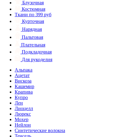
Блузочная
Костюмная
Ткани по 399 руб
Курточная
Нарядная
Пальтовая
Плательная
Подкладочная
Для рукоделия
Альпака
Ацетат
Вискоза
Кашемир
Крапива
Купро
Лен
Лиоцелл
Люрекс
Мохер
Нейлон
Синтетические волокна
Тенсель