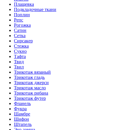
Плащевка
Подкладочные ткани
Поплин
Репс
Рогожка
Сатин
Сетка
Сирсакер
Стежка
Сукно
Тафта
Твид
Твил
Трикотаж вязаный
Трикотаж гладь
Трикотаж джерси
Трикотаж масло
Трикотаж рибана
Трикотаж футер
Фланель
Фукра
Шамбре
Шифон
Штапель
Эко-замша