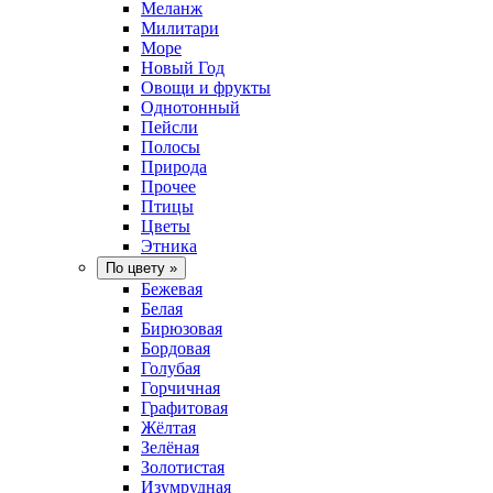
Меланж
Милитари
Море
Новый Год
Овощи и фрукты
Однотонный
Пейсли
Полосы
Природа
Прочее
Птицы
Цветы
Этника
По цвету
»
Бежевая
Белая
Бирюзовая
Бордовая
Голубая
Горчичная
Графитовая
Жёлтая
Зелёная
Золотистая
Изумрудная