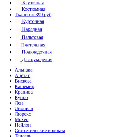
Блузочная
Костюмная
Ткани по 399 руб
Курточная
Нарядная
Пальтовая
Плательная
Подкладочная
Для рукоделия
Альпака
Ацетат
Вискоза
Кашемир
Крапива
Купро
Лен
Лиоцелл
Люрекс
Мохер
Нейлон
Синтетические волокна
Тенсель