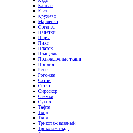
Кади
Канвас
Креп
Кружево
Марлёвка
Органза
Пайетки
Парча
Пике
Платок
Плащевка
Подкладочные ткани
Поплин
Репс
Рогожка
Сатин
Сетка
Сирсакер
Стежка
Сукно
Тафта
Твид
Твил
Трикотаж вязаный
Трикотаж гладь