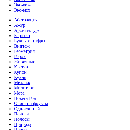
Эко-кожа
Эко-мех
Абстракция
Ажур
Архитектура
Барокко
Буквы и цифры
Винтаж
Геометрия
Горох
Животные
Клетка
Купон
Кухня
Меланж
Милитари
Море
Новый Год
Овощи и фрукты
Однотонный
Пейсли
Полосы
Природа
Прочее