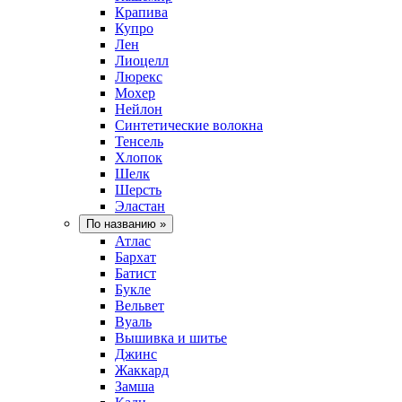
Крапива
Купро
Лен
Лиоцелл
Люрекс
Мохер
Нейлон
Синтетические волокна
Тенсель
Хлопок
Шелк
Шерсть
Эластан
По названию
»
Атлас
Бархат
Батист
Букле
Вельвет
Вуаль
Вышивка и шитье
Джинс
Жаккард
Замша