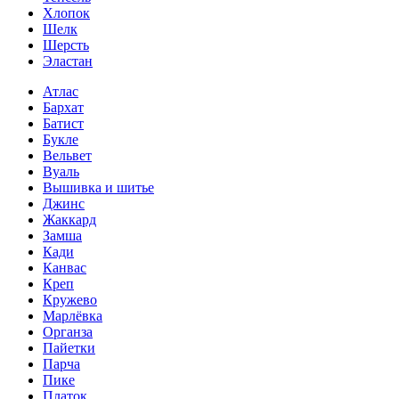
Хлопок
Шелк
Шерсть
Эластан
Атлас
Бархат
Батист
Букле
Вельвет
Вуаль
Вышивка и шитье
Джинс
Жаккард
Замша
Кади
Канвас
Креп
Кружево
Марлёвка
Органза
Пайетки
Парча
Пике
Платок