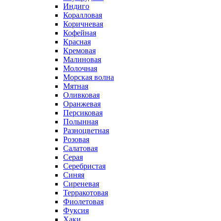
Индиго
Коралловая
Коричневая
Кофейная
Красная
Кремовая
Малиновая
Молочная
Морская волна
Мятная
Оливковая
Оранжевая
Персиковая
Полынная
Разноцветная
Розовая
Салатовая
Серая
Серебристая
Синяя
Сиреневая
Терракотовая
Фиолетовая
Фуксия
Хаки