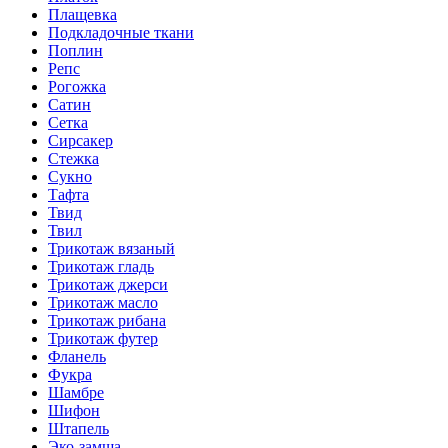
Плащевка
Подкладочные ткани
Поплин
Репс
Рогожка
Сатин
Сетка
Сирсакер
Стежка
Сукно
Тафта
Твид
Твил
Трикотаж вязаный
Трикотаж гладь
Трикотаж джерси
Трикотаж масло
Трикотаж рибана
Трикотаж футер
Фланель
Фукра
Шамбре
Шифон
Штапель
Эко-замша