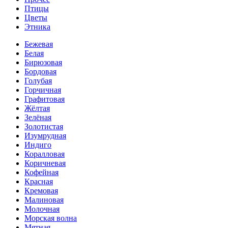
Птицы
Цветы
Этника
Бежевая
Белая
Бирюзовая
Бордовая
Голубая
Горчичная
Графитовая
Жёлтая
Зелёная
Золотистая
Изумрудная
Индиго
Коралловая
Коричневая
Кофейная
Красная
Кремовая
Малиновая
Молочная
Морская волна
Мятная