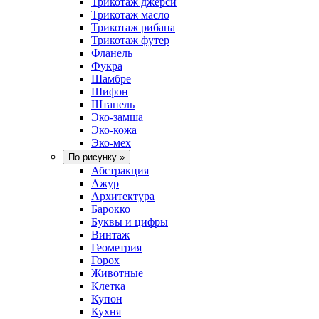
Трикотаж джерси
Трикотаж масло
Трикотаж рибана
Трикотаж футер
Фланель
Фукра
Шамбре
Шифон
Штапель
Эко-замша
Эко-кожа
Эко-мех
По рисунку
»
Абстракция
Ажур
Архитектура
Барокко
Буквы и цифры
Винтаж
Геометрия
Горох
Животные
Клетка
Купон
Кухня