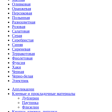
Оливковая
Оранжевая
Персиковая
Полынная
Разноцветная
Розовая
Салатовая
Серая
Серебристая
Синяя
Сиреневая
Терракотовая
Фиолетовая
Фуксия
Хаки
Черная
Черно-белая
Электрик
Аппликации
Клеевые и прокладочные материалы
Дублерин
Паутинка
Флизелин
Кнопки, крючки, липучки