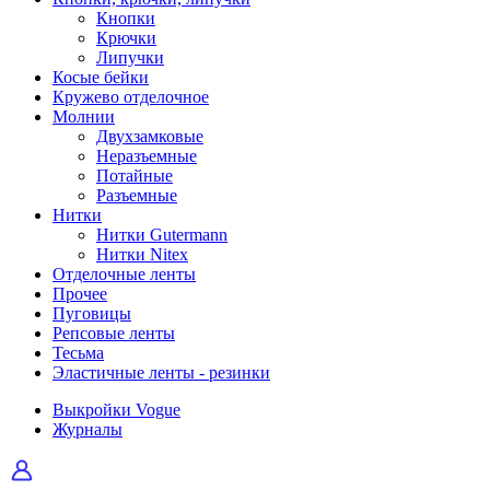
Кнопки
Крючки
Липучки
Косые бейки
Кружево отделочное
Молнии
Двухзамковые
Неразъемные
Потайные
Разъемные
Нитки
Нитки Gutermann
Нитки Nitex
Отделочные ленты
Прочее
Пуговицы
Репсовые ленты
Тесьма
Эластичные ленты - резинки
Выкройки Vogue
Журналы