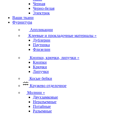
Черная
Черно-белая
Электрик
Ваши ткани
Фурнитура
Аппликации
Клеевые и прокладочные материалы
»
Дублерин
Паутинка
Флизелин
Кнопки, крючки, липучки
»
Кнопки
Крючки
Липучки
Косые бейки
Кружево отделочное
Молнии
»
Двухзамковые
Неразъемные
Потайные
Разъемные