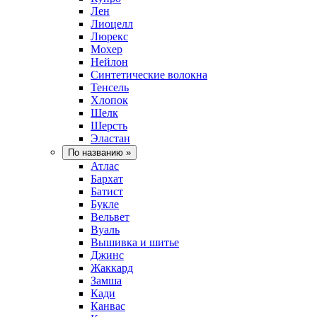
Лен
Лиоцелл
Люрекс
Мохер
Нейлон
Синтетические волокна
Тенсель
Хлопок
Шелк
Шерсть
Эластан
По названию
»
Атлас
Бархат
Батист
Букле
Вельвет
Вуаль
Вышивка и шитье
Джинс
Жаккард
Замша
Кади
Канвас