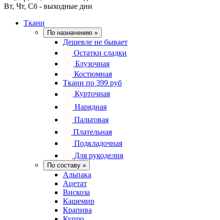
Вт, Чт, Сб - выходные дни
Ткани
По назначению
»
Дешевле не бывает
Остатки сладки
Блузочная
Костюмная
Ткани по 399 руб
Курточная
Нарядная
Пальтовая
Плательная
Подкладочная
Для рукоделия
По составу
»
Альпака
Ацетат
Вискоза
Кашемир
Крапива
Купро