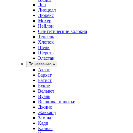
Лен
Лиоцелл
Люрекс
Мохер
Нейлон
Синтетические волокна
Тенсель
Хлопок
Шелк
Шерсть
Эластан
По названию
»
Атлас
Бархат
Батист
Букле
Вельвет
Вуаль
Вышивка и шитье
Джинс
Жаккард
Замша
Кади
Канвас