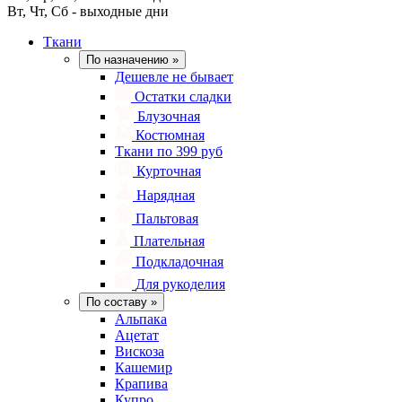
Вт, Чт, Сб - выходные дни
Ткани
По назначению
»
Дешевле не бывает
Остатки сладки
Блузочная
Костюмная
Ткани по 399 руб
Курточная
Нарядная
Пальтовая
Плательная
Подкладочная
Для рукоделия
По составу
»
Альпака
Ацетат
Вискоза
Кашемир
Крапива
Купро