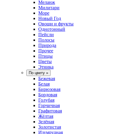
Меланж
Милитари
Море
Новый Год
Овощи и фрукты
Однотонный
Пейсли
Полосы
Природа
Прочее
Птицы
Цветы
Этника
По цвету
»
Бежевая
Белая
Бирюзовая
Бордовая
Голубая
Горчичная
Графитовая
Жёлтая
Зелёная
Золотистая
Изумрудная