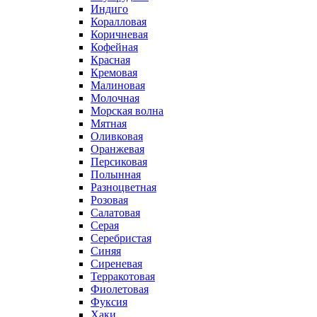
Индиго
Коралловая
Коричневая
Кофейная
Красная
Кремовая
Малиновая
Молочная
Морская волна
Мятная
Оливковая
Оранжевая
Персиковая
Полынная
Разноцветная
Розовая
Салатовая
Серая
Серебристая
Синяя
Сиреневая
Терракотовая
Фиолетовая
Фуксия
Хаки