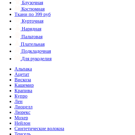
Блузочная
Костюмная
Ткани по 399 руб
Курточная
Нарядная
Пальтовая
Плательная
Подкладочная
Для рукоделия
Альпака
Ацетат
Вискоза
Кашемир
Крапива
Купро
Лен
Лиоцелл
Люрекс
Мохер
Нейлон
Синтетические волокна
Тенсель