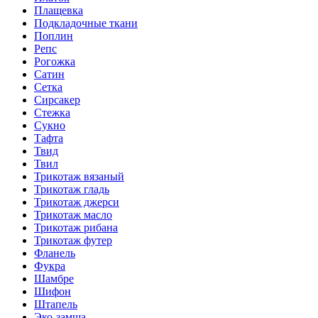
Плащевка
Подкладочные ткани
Поплин
Репс
Рогожка
Сатин
Сетка
Сирсакер
Стежка
Сукно
Тафта
Твид
Твил
Трикотаж вязаный
Трикотаж гладь
Трикотаж джерси
Трикотаж масло
Трикотаж рибана
Трикотаж футер
Фланель
Фукра
Шамбре
Шифон
Штапель
Эко-замша