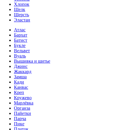
Хлопок
Шелк
Шерсть
Эластан
Атлас
Бархат
Батист
Букле
Вельвет
Вуаль
Вышивка и шитье
Джинс
Жаккард
Замша
Кади
Канвас
Креп
Кружево
Марлёвка
Органза
Пайетки
Парча
Пике
Платок