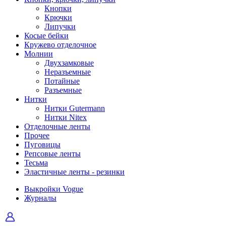
Кнопки
Крючки
Липучки
Косые бейки
Кружево отделочное
Молнии
Двухзамковые
Неразъемные
Потайные
Разъемные
Нитки
Нитки Gutermann
Нитки Nitex
Отделочные ленты
Прочее
Пуговицы
Репсовые ленты
Тесьма
Эластичные ленты - резинки
Выкройки Vogue
Журналы