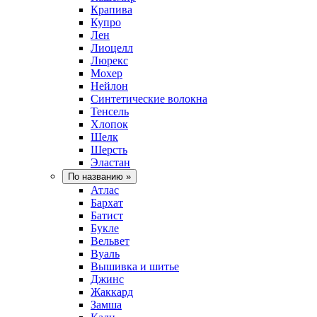
Крапива
Купро
Лен
Лиоцелл
Люрекс
Мохер
Нейлон
Синтетические волокна
Тенсель
Хлопок
Шелк
Шерсть
Эластан
По названию
»
Атлас
Бархат
Батист
Букле
Вельвет
Вуаль
Вышивка и шитье
Джинс
Жаккард
Замша