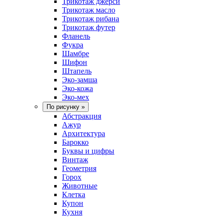
Трикотаж джерси
Трикотаж масло
Трикотаж рибана
Трикотаж футер
Фланель
Фукра
Шамбре
Шифон
Штапель
Эко-замша
Эко-кожа
Эко-мех
По рисунку
»
Абстракция
Ажур
Архитектура
Барокко
Буквы и цифры
Винтаж
Геометрия
Горох
Животные
Клетка
Купон
Кухня