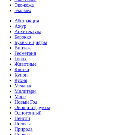
Эко-кожа
Эко-мех
Абстракция
Ажур
Архитектура
Барокко
Буквы и цифры
Винтаж
Геометрия
Горох
Животные
Клетка
Купон
Кухня
Меланж
Милитари
Море
Новый Год
Овощи и фрукты
Однотонный
Пейсли
Полосы
Природа
Прочее