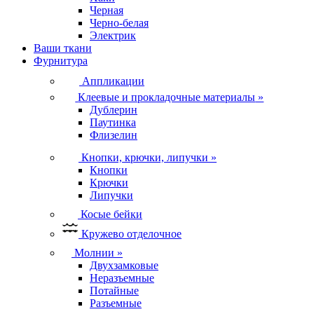
Черная
Черно-белая
Электрик
Ваши ткани
Фурнитура
Аппликации
Клеевые и прокладочные материалы
»
Дублерин
Паутинка
Флизелин
Кнопки, крючки, липучки
»
Кнопки
Крючки
Липучки
Косые бейки
Кружево отделочное
Молнии
»
Двухзамковые
Неразъемные
Потайные
Разъемные