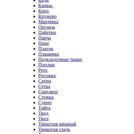
Кади
Канвас
Креп
Кружево
Марлёвка
Органза
Пайетки
Парча
Пике
Платок
Плащевка
Подкладочные ткани
Поплин
Репс
Рогожка
Сатин
Сетка
Сирсакер
Стежка
Сукно
Тафта
Твид
Твил
Трикотаж вязаный
Трикотаж гладь