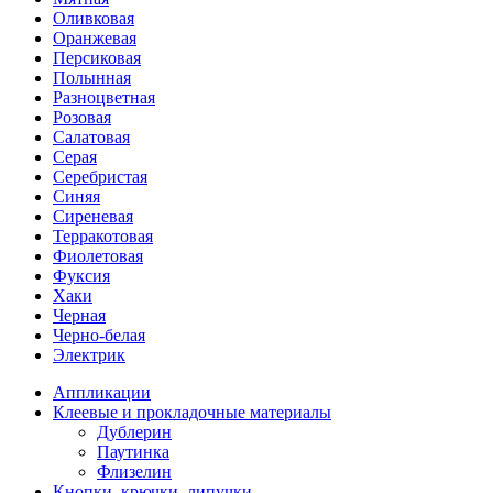
Оливковая
Оранжевая
Персиковая
Полынная
Разноцветная
Розовая
Салатовая
Серая
Серебристая
Синяя
Сиреневая
Терракотовая
Фиолетовая
Фуксия
Хаки
Черная
Черно-белая
Электрик
Аппликации
Клеевые и прокладочные материалы
Дублерин
Паутинка
Флизелин
Кнопки, крючки, липучки