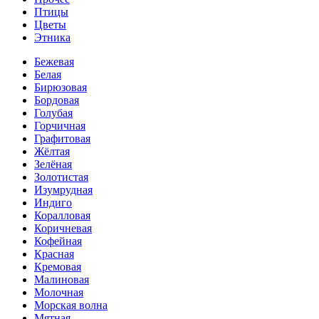
Птицы
Цветы
Этника
Бежевая
Белая
Бирюзовая
Бордовая
Голубая
Горчичная
Графитовая
Жёлтая
Зелёная
Золотистая
Изумрудная
Индиго
Коралловая
Коричневая
Кофейная
Красная
Кремовая
Малиновая
Молочная
Морская волна
Мятная