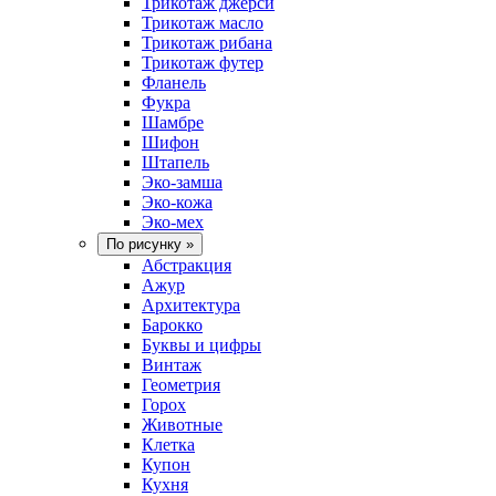
Трикотаж джерси
Трикотаж масло
Трикотаж рибана
Трикотаж футер
Фланель
Фукра
Шамбре
Шифон
Штапель
Эко-замша
Эко-кожа
Эко-мех
По рисунку
»
Абстракция
Ажур
Архитектура
Барокко
Буквы и цифры
Винтаж
Геометрия
Горох
Животные
Клетка
Купон
Кухня