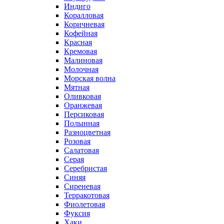
Индиго
Коралловая
Коричневая
Кофейная
Красная
Кремовая
Малиновая
Молочная
Морская волна
Мятная
Оливковая
Оранжевая
Персиковая
Полынная
Разноцветная
Розовая
Салатовая
Серая
Серебристая
Синяя
Сиреневая
Терракотовая
Фиолетовая
Фуксия
Хаки