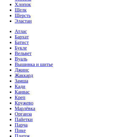
Хлопок
Шелк
Шерсть
Эластан
Атлас
Бархат
Батист
Букле
Вельвет
Вуаль
Вышивка и шитье
Джинс
Жаккард
Замша
Кади
Канвас
Креп
Кружево
Марлёвка
Органза
Пайетки
Парча
Пике
Платок