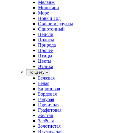
Меланж
Милитари
Море
Новый Год
Овощи и фрукты
Однотонный
Пейсли
Полосы
Природа
Прочее
Птицы
Цветы
Этника
По цвету
»
Бежевая
Белая
Бирюзовая
Бордовая
Голубая
Горчичная
Графитовая
Жёлтая
Зелёная
Золотистая
Изумрудная