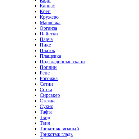
Кади
Канвас
Креп
Кружево
Марлёвка
Органза
Пайетки
Парча
Пике
Платок
Плащевка
Подкладочные ткани
Поплин
Репс
Рогожка
Сатин
Сетка
Сирсакер
Стежка
Сукно
Тафта
Твид
Твил
Трикотаж вязаный
Трикотаж гладь