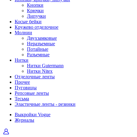
Кнопки
Крючки
Липучки
Косые бейки
Кружево отделочное
Молнии
Двухзамковые
Неразъемные
Потайные
Разъемные
Нитки
Нитки Gutermann
Нитки Nitex
Отделочные ленты
Прочее
Пуговицы
Репсовые ленты
Тесьма
Эластичные ленты - резинки
Выкройки Vogue
Журналы