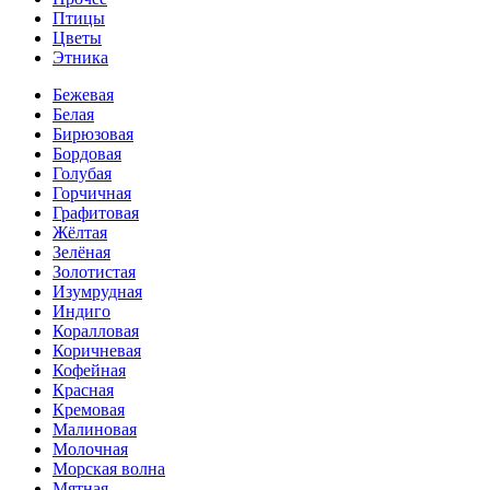
Птицы
Цветы
Этника
Бежевая
Белая
Бирюзовая
Бордовая
Голубая
Горчичная
Графитовая
Жёлтая
Зелёная
Золотистая
Изумрудная
Индиго
Коралловая
Коричневая
Кофейная
Красная
Кремовая
Малиновая
Молочная
Морская волна
Мятная