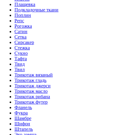
Плащевка
Подкладочные ткани
Поплин
Репс
Рогожка
Сатин
Сетка
Сирсакер
Стежка
Сукно
Тафта
Твид
Твил
Трикотаж вязаный
Трикотаж гладь
Трикотаж джерси
Трикотаж масло
Трикотаж рибана
Трикотаж футер
Фланель
Фукра
Шамбре
Шифон
Штапель
Эко-замша