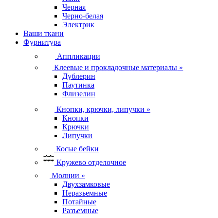
Черная
Черно-белая
Электрик
Ваши ткани
Фурнитура
Аппликации
Клеевые и прокладочные материалы
»
Дублерин
Паутинка
Флизелин
Кнопки, крючки, липучки
»
Кнопки
Крючки
Липучки
Косые бейки
Кружево отделочное
Молнии
»
Двухзамковые
Неразъемные
Потайные
Разъемные