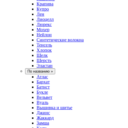
Крапива
Купро
Лен
Лиоцелл
Люрекс
Мохер
Нейлон
Синтетические волокна
Тенсель
Хлопок
Шелк
Шерсть
Эластан
По названию
»
Атлас
Бархат
Батист
Букле
Вельвет
Вуаль
Вышивка и шитье
Джинс
Жаккард
Замша