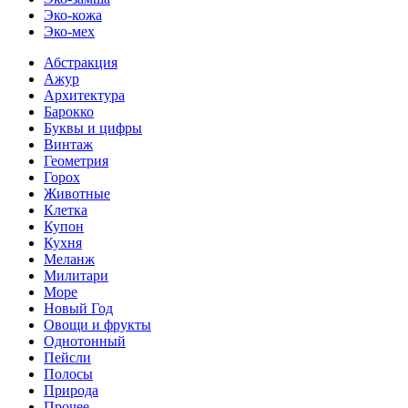
Эко-кожа
Эко-мех
Абстракция
Ажур
Архитектура
Барокко
Буквы и цифры
Винтаж
Геометрия
Горох
Животные
Клетка
Купон
Кухня
Меланж
Милитари
Море
Новый Год
Овощи и фрукты
Однотонный
Пейсли
Полосы
Природа
Прочее