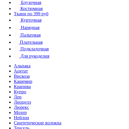
Блузочная
Костюмная
Ткани по 399 руб
Курточная
Нарядная
Пальтовая
Плательная
Подкладочная
Для рукоделия
Альпака
Ацетат
Вискоза
Кашемир
Крапива
Купро
Лен
Лиоцелл
Люрекс
Мохер
Нейлон
Синтетические волокна
Тенсель