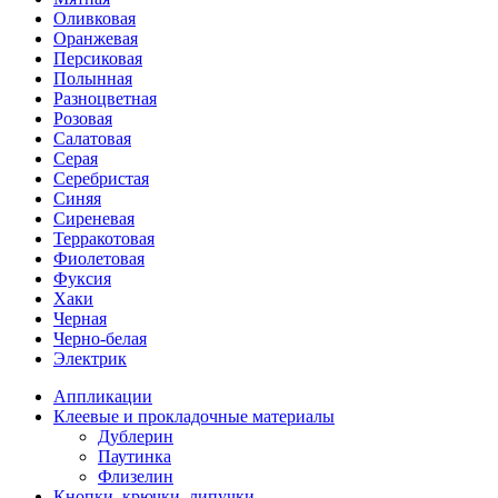
Оливковая
Оранжевая
Персиковая
Полынная
Разноцветная
Розовая
Салатовая
Серая
Серебристая
Синяя
Сиреневая
Терракотовая
Фиолетовая
Фуксия
Хаки
Черная
Черно-белая
Электрик
Аппликации
Клеевые и прокладочные материалы
Дублерин
Паутинка
Флизелин
Кнопки, крючки, липучки