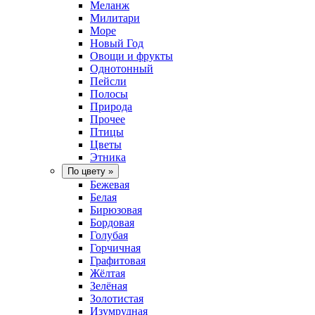
Меланж
Милитари
Море
Новый Год
Овощи и фрукты
Однотонный
Пейсли
Полосы
Природа
Прочее
Птицы
Цветы
Этника
По цвету
»
Бежевая
Белая
Бирюзовая
Бордовая
Голубая
Горчичная
Графитовая
Жёлтая
Зелёная
Золотистая
Изумрудная