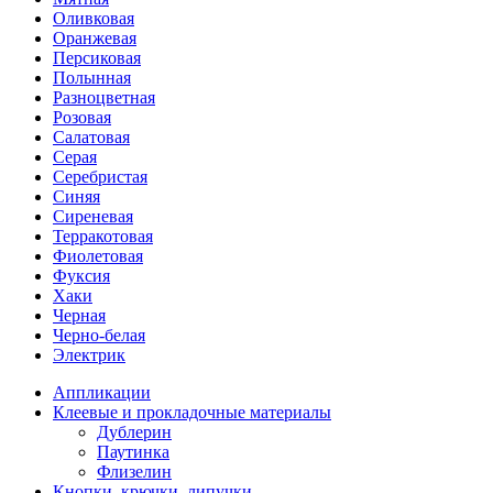
Оливковая
Оранжевая
Персиковая
Полынная
Разноцветная
Розовая
Салатовая
Серая
Серебристая
Синяя
Сиреневая
Терракотовая
Фиолетовая
Фуксия
Хаки
Черная
Черно-белая
Электрик
Аппликации
Клеевые и прокладочные материалы
Дублерин
Паутинка
Флизелин
Кнопки, крючки, липучки