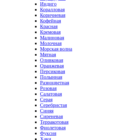
Индиго
Коралловая
Коричневая
Кофейная
Красная
Кремовая
Малиновая
Молочная
Морская волна
Мятная
Оливковая
Оранжевая
Персиковая
Полынная
Разноцветная
Розовая
Салатовая
Серая
Серебристая
Синяя
Сиреневая
Терракотовая
Фиолетовая
Фуксия
Хаки