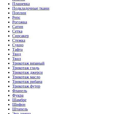
Плащевка
Подкладочные ткани
Поплин
Репс
Рогожка
Сатин
Сетка
Сирсакер
Стежка
Сукно
Тафта
Твид
Твил
Трикотаж вязаный
Трикотаж гладь
Трикотаж джерси
Трикотаж масло
Трикотаж рибана
Трикотаж футер
Фланель
Фукра
Шамбре
Шифон
Штапель
Эко-замша