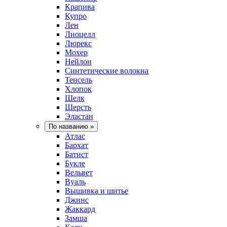
Крапива
Купро
Лен
Лиоцелл
Люрекс
Мохер
Нейлон
Синтетические волокна
Тенсель
Хлопок
Шелк
Шерсть
Эластан
По названию
»
Атлас
Бархат
Батист
Букле
Вельвет
Вуаль
Вышивка и шитье
Джинс
Жаккард
Замша