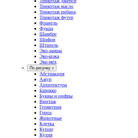
Трикотаж джерси
Трикотаж масло
Трикотаж рибана
Трикотаж футер
Фланель
Фукра
Шамбре
Шифон
Штапель
Эко-замша
Эко-кожа
Эко-мех
По рисунку
»
Абстракция
Ажур
Архитектура
Барокко
Буквы и цифры
Винтаж
Геометрия
Горох
Животные
Клетка
Купон
Кухня