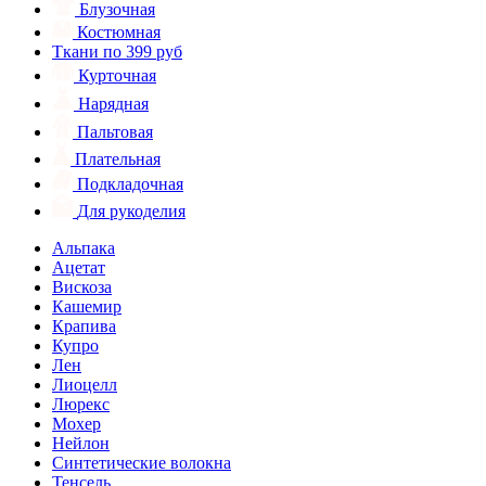
Блузочная
Костюмная
Ткани по 399 руб
Курточная
Нарядная
Пальтовая
Плательная
Подкладочная
Для рукоделия
Альпака
Ацетат
Вискоза
Кашемир
Крапива
Купро
Лен
Лиоцелл
Люрекс
Мохер
Нейлон
Синтетические волокна
Тенсель