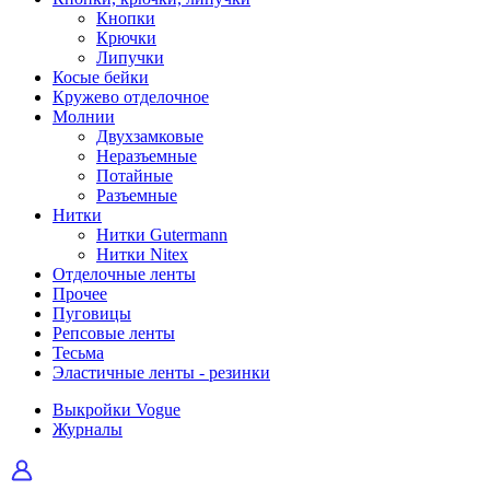
Кнопки
Крючки
Липучки
Косые бейки
Кружево отделочное
Молнии
Двухзамковые
Неразъемные
Потайные
Разъемные
Нитки
Нитки Gutermann
Нитки Nitex
Отделочные ленты
Прочее
Пуговицы
Репсовые ленты
Тесьма
Эластичные ленты - резинки
Выкройки Vogue
Журналы