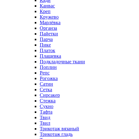
Кади
Канвас
Креп
Кружево
Марлёвка
Органза
Пайетки
Парча
Пике
Платок
Плащевка
Подкладочные ткани
Поплин
Репс
Рогожка
Сатин
Сетка
Сирсакер
Стежка
Сукно
Тафта
Твид
Твил
Трикотаж вязаный
Трикотаж гладь