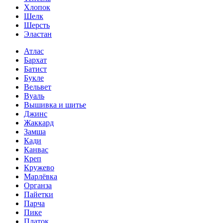
Хлопок
Шелк
Шерсть
Эластан
Атлас
Бархат
Батист
Букле
Вельвет
Вуаль
Вышивка и шитье
Джинс
Жаккард
Замша
Кади
Канвас
Креп
Кружево
Марлёвка
Органза
Пайетки
Парча
Пике
Платок