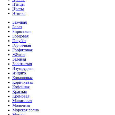
Птицы
Цветы
Этника
Бежевая
Белая
Бирюзовая
Бордовая
Голубая
Горчичная
Графитовая
Жёлтая
Зелёная
Золотистая
Изумрудная
Индиго
Коралловая
Коричневая
Кофейная
Красная
Кремовая
Малиновая
Молочная
Морская волна
Мятная