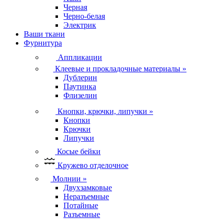
Черная
Черно-белая
Электрик
Ваши ткани
Фурнитура
Аппликации
Клеевые и прокладочные материалы
»
Дублерин
Паутинка
Флизелин
Кнопки, крючки, липучки
»
Кнопки
Крючки
Липучки
Косые бейки
Кружево отделочное
Молнии
»
Двухзамковые
Неразъемные
Потайные
Разъемные