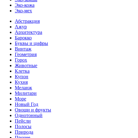
Эко-кожа
Эко-мех
Абстракция
Ажур
Архитектура
Барокко
Буквы и цифры
Винтаж
Геометрия
Горох
Животные
Клетка
Купон
Кухня
Меланж
Милитари
Море
Новый Год
Овощи и фрукты
Однотонный
Пейсли
Полосы
Природа
Прочее