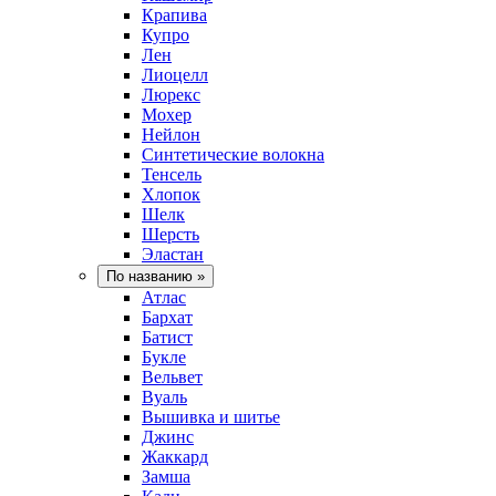
Крапива
Купро
Лен
Лиоцелл
Люрекс
Мохер
Нейлон
Синтетические волокна
Тенсель
Хлопок
Шелк
Шерсть
Эластан
По названию
»
Атлас
Бархат
Батист
Букле
Вельвет
Вуаль
Вышивка и шитье
Джинс
Жаккард
Замша