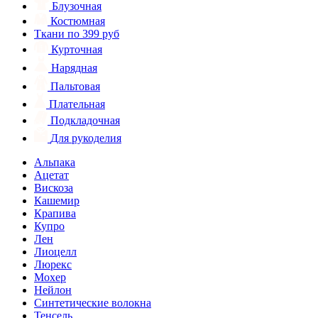
Блузочная
Костюмная
Ткани по 399 руб
Курточная
Нарядная
Пальтовая
Плательная
Подкладочная
Для рукоделия
Альпака
Ацетат
Вискоза
Кашемир
Крапива
Купро
Лен
Лиоцелл
Люрекс
Мохер
Нейлон
Синтетические волокна
Тенсель