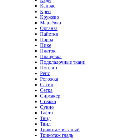
Кади
Канвас
Креп
Кружево
Марлёвка
Органза
Пайетки
Парча
Пике
Платок
Плащевка
Подкладочные ткани
Поплин
Репс
Рогожка
Сатин
Сетка
Сирсакер
Стежка
Сукно
Тафта
Твид
Твил
Трикотаж вязаный
Трикотаж гладь