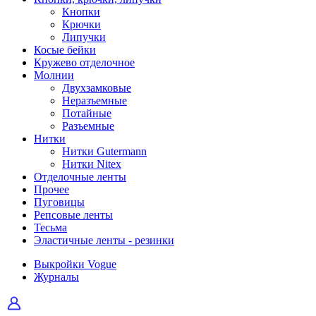
Кнопки
Крючки
Липучки
Косые бейки
Кружево отделочное
Молнии
Двухзамковые
Неразъемные
Потайные
Разъемные
Нитки
Нитки Gutermann
Нитки Nitex
Отделочные ленты
Прочее
Пуговицы
Репсовые ленты
Тесьма
Эластичные ленты - резинки
Выкройки Vogue
Журналы