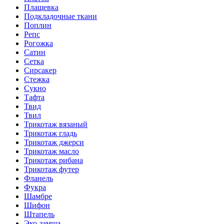
Плащевка
Подкладочные ткани
Поплин
Репс
Рогожка
Сатин
Сетка
Сирсакер
Стежка
Сукно
Тафта
Твид
Твил
Трикотаж вязаный
Трикотаж гладь
Трикотаж джерси
Трикотаж масло
Трикотаж рибана
Трикотаж футер
Фланель
Фукра
Шамбре
Шифон
Штапель
Эко-замша