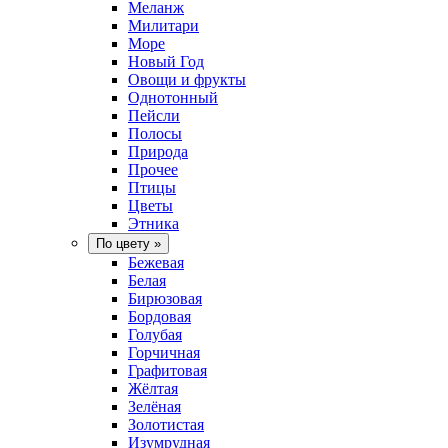
Меланж
Милитари
Море
Новый Год
Овощи и фрукты
Однотонный
Пейсли
Полосы
Природа
Прочее
Птицы
Цветы
Этника
По цвету
»
Бежевая
Белая
Бирюзовая
Бордовая
Голубая
Горчичная
Графитовая
Жёлтая
Зелёная
Золотистая
Изумрудная