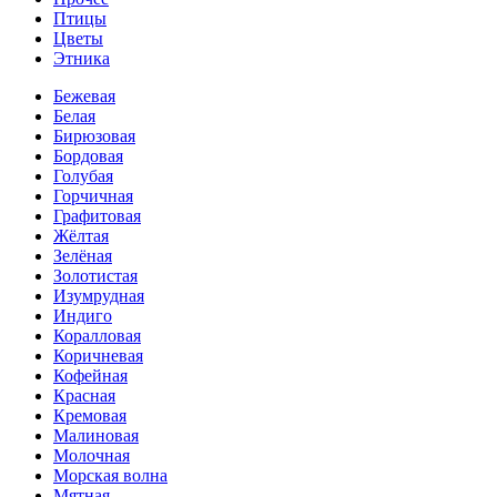
Птицы
Цветы
Этника
Бежевая
Белая
Бирюзовая
Бордовая
Голубая
Горчичная
Графитовая
Жёлтая
Зелёная
Золотистая
Изумрудная
Индиго
Коралловая
Коричневая
Кофейная
Красная
Кремовая
Малиновая
Молочная
Морская волна
Мятная