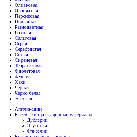
Оливковая
Оранжевая
Персиковая
Полынная
Разноцветная
Розовая
Салатовая
Серая
Серебристая
Синяя
Сиреневая
Терракотовая
Фиолетовая
Фуксия
Хаки
Черная
Черно-белая
Электрик
Аппликации
Клеевые и прокладочные материалы
Дублерин
Паутинка
Флизелин
Кнопки, крючки, липучки