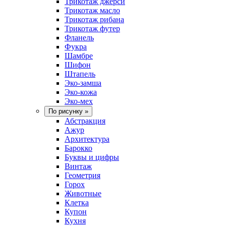
Трикотаж джерси
Трикотаж масло
Трикотаж рибана
Трикотаж футер
Фланель
Фукра
Шамбре
Шифон
Штапель
Эко-замша
Эко-кожа
Эко-мех
По рисунку
»
Абстракция
Ажур
Архитектура
Барокко
Буквы и цифры
Винтаж
Геометрия
Горох
Животные
Клетка
Купон
Кухня