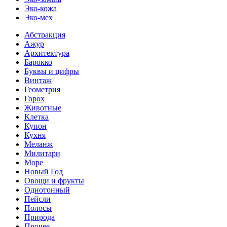
Эко-кожа
Эко-мех
Абстракция
Ажур
Архитектура
Барокко
Буквы и цифры
Винтаж
Геометрия
Горох
Животные
Клетка
Купон
Кухня
Меланж
Милитари
Море
Новый Год
Овощи и фрукты
Однотонный
Пейсли
Полосы
Природа
Прочее