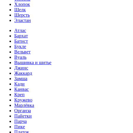
Хлопок
Шелк
Шерсть
Эластан
Атлас
Бархат
Батист
Букле
Вельвет
Вуаль
Вышивка и шитье
Джинс
Жаккард
Замша
Кади
Канвас
Креп
Кружево
Марлёвка
Органза
Пайетки
Парча
Пике
Платок