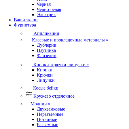
Черная
Черно-белая
Электрик
Ваши ткани
Фурнитура
Аппликации
Клеевые и прокладочные материалы
»
Дублерин
Паутинка
Флизелин
Кнопки, крючки, липучки
»
Кнопки
Крючки
Липучки
Косые бейки
Кружево отделочное
Молнии
»
Двухзамковые
Неразъемные
Потайные
Разъемные