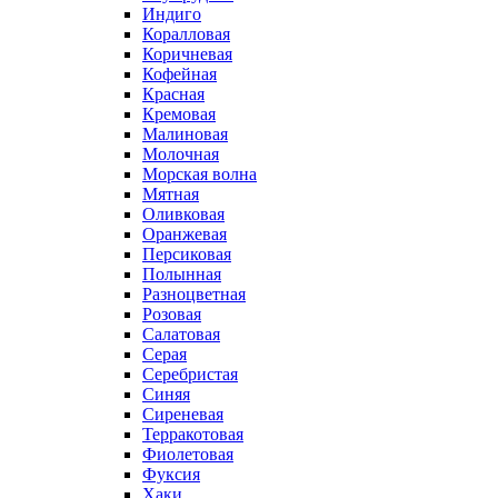
Индиго
Коралловая
Коричневая
Кофейная
Красная
Кремовая
Малиновая
Молочная
Морская волна
Мятная
Оливковая
Оранжевая
Персиковая
Полынная
Разноцветная
Розовая
Салатовая
Серая
Серебристая
Синяя
Сиреневая
Терракотовая
Фиолетовая
Фуксия
Хаки