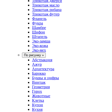
Трикотаж джерси
Трикотаж масло
Трикотаж рибана
Трикотаж футер
Фланель
Фукра
Шамбре
Шифон
Штапель
Эко-замша
Эко-кожа
Эко-мех
По рисунку
»
Абстракция
Ажур
Архитектура
Барокко
Буквы и цифры
Винтаж
Геометрия
Горох
Животные
Клетка
Купон
Кухня