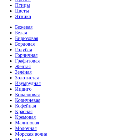
Птицы
Цветы
Этника
Бежевая
Белая
Бирюзовая
Бордовая
Голубая
Горчичная
Графитовая
Жёлтая
Зелёная
Золотистая
Изумрудная
Индиго
Коралловая
Коричневая
Кофейная
Красная
Кремовая
Малиновая
Молочная
Морская волна
Мятная