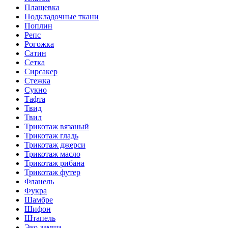
Плащевка
Подкладочные ткани
Поплин
Репс
Рогожка
Сатин
Сетка
Сирсакер
Стежка
Сукно
Тафта
Твид
Твил
Трикотаж вязаный
Трикотаж гладь
Трикотаж джерси
Трикотаж масло
Трикотаж рибана
Трикотаж футер
Фланель
Фукра
Шамбре
Шифон
Штапель
Эко-замша