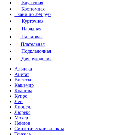
Блузочная
Костюмная
Ткани по 399 руб
Курточная
Нарядная
Пальтовая
Плательная
Подкладочная
Для рукоделия
Альпака
Ацетат
Вискоза
Кашемир
Крапива
Купро
Лен
Лиоцелл
Люрекс
Мохер
Нейлон
Синтетические волокна
Тенсель