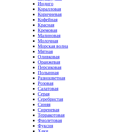
Индиго
Коралловая
Коричневая
Кофейная
Красная
Кремовая
Малиновая
Молочная
Морская волна
Мятная
Оливковая
Оранжевая
Персиковая
Полынная
Разноцветная
Розовая
Салатовая
Серая
Серебристая
Синяя
Сиреневая
Терракотовая
Фиолетовая
Фуксия
Хаки