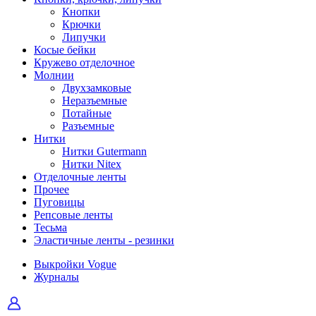
Кнопки
Крючки
Липучки
Косые бейки
Кружево отделочное
Молнии
Двухзамковые
Неразъемные
Потайные
Разъемные
Нитки
Нитки Gutermann
Нитки Nitex
Отделочные ленты
Прочее
Пуговицы
Репсовые ленты
Тесьма
Эластичные ленты - резинки
Выкройки Vogue
Журналы