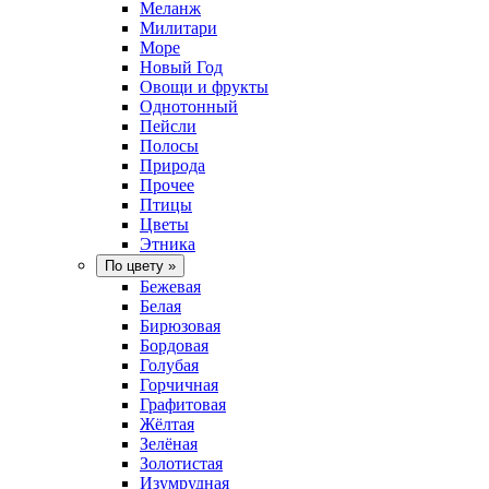
Меланж
Милитари
Море
Новый Год
Овощи и фрукты
Однотонный
Пейсли
Полосы
Природа
Прочее
Птицы
Цветы
Этника
По цвету
»
Бежевая
Белая
Бирюзовая
Бордовая
Голубая
Горчичная
Графитовая
Жёлтая
Зелёная
Золотистая
Изумрудная