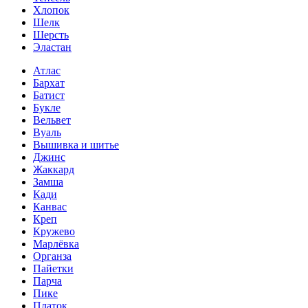
Хлопок
Шелк
Шерсть
Эластан
Атлас
Бархат
Батист
Букле
Вельвет
Вуаль
Вышивка и шитье
Джинс
Жаккард
Замша
Кади
Канвас
Креп
Кружево
Марлёвка
Органза
Пайетки
Парча
Пике
Платок