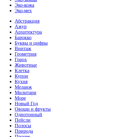
Эко-кожа
Эко-мех
Абстракция
Ажур
Архитектура
Барокко
Буквы и цифры
Винтаж
Геометрия
Горох
Животные
Клетка
Купон
Кухня
Меланж
Милитари
Море
Новый Год
Овощи и фрукты
Однотонный
Пейсли
Полосы
Природа
Прочее