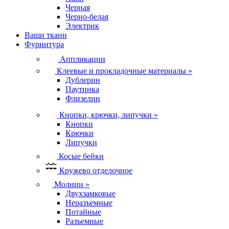
Черная
Черно-белая
Электрик
Ваши ткани
Фурнитура
Аппликации
Клеевые и прокладочные материалы
»
Дублерин
Паутинка
Флизелин
Кнопки, крючки, липучки
»
Кнопки
Крючки
Липучки
Косые бейки
Кружево отделочное
Молнии
»
Двухзамковые
Неразъемные
Потайные
Разъемные