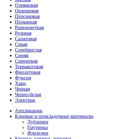
Оливковая
Оранжевая
Персиковая
Полынная
Разноцветная
Розовая
Салатовая
Серая
Серебристая
Синяя
Сиреневая
Терракотовая
Фиолетовая
Фуксия
Хаки
Черная
Черно-белая
Электрик
Аппликации
Клеевые и прокладочные материалы
Дублерин
Паутинка
Флизелин
Кнопки, крючки, липучки