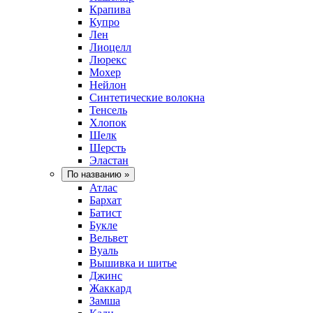
Крапива
Купро
Лен
Лиоцелл
Люрекс
Мохер
Нейлон
Синтетические волокна
Тенсель
Хлопок
Шелк
Шерсть
Эластан
По названию
»
Атлас
Бархат
Батист
Букле
Вельвет
Вуаль
Вышивка и шитье
Джинс
Жаккард
Замша