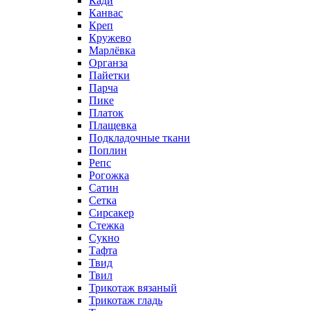
Кади
Канвас
Креп
Кружево
Марлёвка
Органза
Пайетки
Парча
Пике
Платок
Плащевка
Подкладочные ткани
Поплин
Репс
Рогожка
Сатин
Сетка
Сирсакер
Стежка
Сукно
Тафта
Твид
Твил
Трикотаж вязаный
Трикотаж гладь