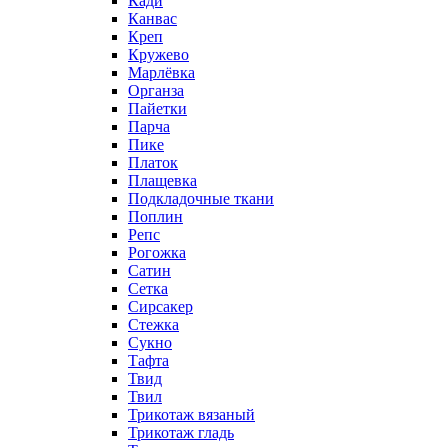
Кади
Канвас
Креп
Кружево
Марлёвка
Органза
Пайетки
Парча
Пике
Платок
Плащевка
Подкладочные ткани
Поплин
Репс
Рогожка
Сатин
Сетка
Сирсакер
Стежка
Сукно
Тафта
Твид
Твил
Трикотаж вязаный
Трикотаж гладь