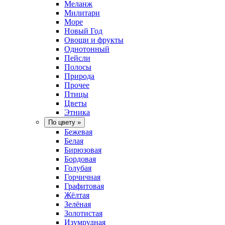
Меланж
Милитари
Море
Новый Год
Овощи и фрукты
Однотонный
Пейсли
Полосы
Природа
Прочее
Птицы
Цветы
Этника
По цвету
»
Бежевая
Белая
Бирюзовая
Бордовая
Голубая
Горчичная
Графитовая
Жёлтая
Зелёная
Золотистая
Изумрудная