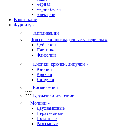
Черная
Черно-белая
Электрик
Ваши ткани
Фурнитура
Аппликации
Клеевые и прокладочные материалы
»
Дублерин
Паутинка
Флизелин
Кнопки, крючки, липучки
»
Кнопки
Крючки
Липучки
Косые бейки
Кружево отделочное
Молнии
»
Двухзамковые
Неразъемные
Потайные
Разъемные