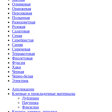
Оливковая
Оранжевая
Персиковая
Полынная
Разноцветная
Розовая
Салатовая
Серая
Серебристая
Синяя
Сиреневая
Терракотовая
Фиолетовая
Фуксия
Хаки
Черная
Черно-белая
Электрик
Аппликации
Клеевые и прокладочные материалы
Дублерин
Паутинка
Флизелин
Кнопки, крючки, липучки