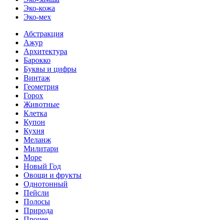
Эко-кожа
Эко-мех
Абстракция
Ажур
Архитектура
Барокко
Буквы и цифры
Винтаж
Геометрия
Горох
Животные
Клетка
Купон
Кухня
Меланж
Милитари
Море
Новый Год
Овощи и фрукты
Однотонный
Пейсли
Полосы
Природа
Прочее