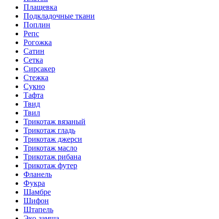
Плащевка
Подкладочные ткани
Поплин
Репс
Рогожка
Сатин
Сетка
Сирсакер
Стежка
Сукно
Тафта
Твид
Твил
Трикотаж вязаный
Трикотаж гладь
Трикотаж джерси
Трикотаж масло
Трикотаж рибана
Трикотаж футер
Фланель
Фукра
Шамбре
Шифон
Штапель
Эко-замша