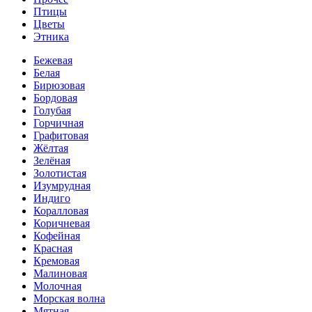
Птицы
Цветы
Этника
Бежевая
Белая
Бирюзовая
Бордовая
Голубая
Горчичная
Графитовая
Жёлтая
Зелёная
Золотистая
Изумрудная
Индиго
Коралловая
Коричневая
Кофейная
Красная
Кремовая
Малиновая
Молочная
Морская волна
Мятная