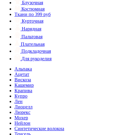
Блузочная
Костюмная
Ткани по 399 руб
Курточная
Нарядная
Пальтовая
Плательная
Подкладочная
Для рукоделия
Альпака
Ацетат
Вискоза
Кашемир
Крапива
Купро
Лен
Лиоцелл
Люрекс
Мохер
Нейлон
Синтетические волокна
Тенсель