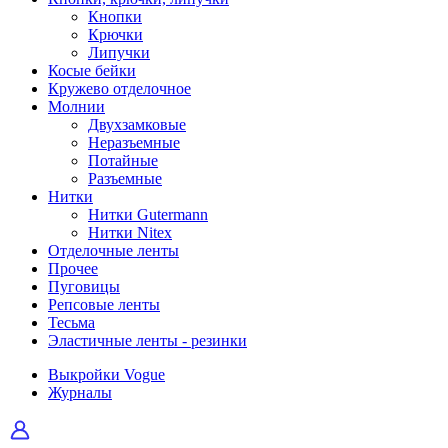
Кнопки
Крючки
Липучки
Косые бейки
Кружево отделочное
Молнии
Двухзамковые
Неразъемные
Потайные
Разъемные
Нитки
Нитки Gutermann
Нитки Nitex
Отделочные ленты
Прочее
Пуговицы
Репсовые ленты
Тесьма
Эластичные ленты - резинки
Выкройки Vogue
Журналы