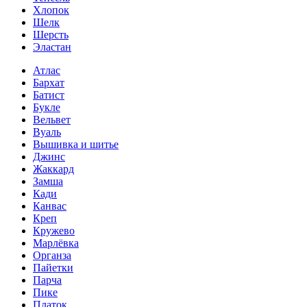
Хлопок
Шелк
Шерсть
Эластан
Атлас
Бархат
Батист
Букле
Вельвет
Вуаль
Вышивка и шитье
Джинс
Жаккард
Замша
Кади
Канвас
Креп
Кружево
Марлёвка
Органза
Пайетки
Парча
Пике
Платок