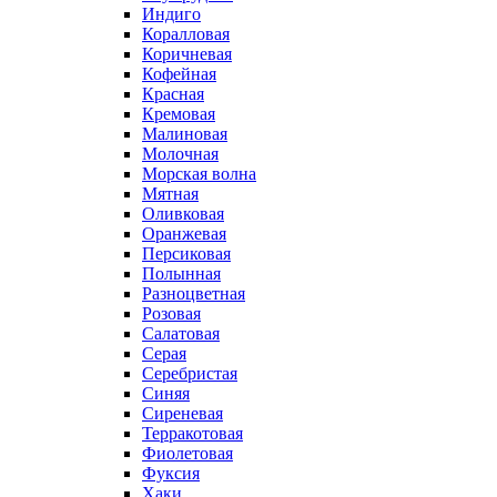
Индиго
Коралловая
Коричневая
Кофейная
Красная
Кремовая
Малиновая
Молочная
Морская волна
Мятная
Оливковая
Оранжевая
Персиковая
Полынная
Разноцветная
Розовая
Салатовая
Серая
Серебристая
Синяя
Сиреневая
Терракотовая
Фиолетовая
Фуксия
Хаки