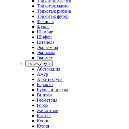
Трикотаж джерси
Трикотаж масло
Трикотаж рибана
Трикотаж футер
Фланель
Фукра
Шамбре
Шифон
Штапель
Эко-замша
Эко-кожа
Эко-мех
По рисунку
»
Абстракция
Ажур
Архитектура
Барокко
Буквы и цифры
Винтаж
Геометрия
Горох
Животные
Клетка
Купон
Кухня