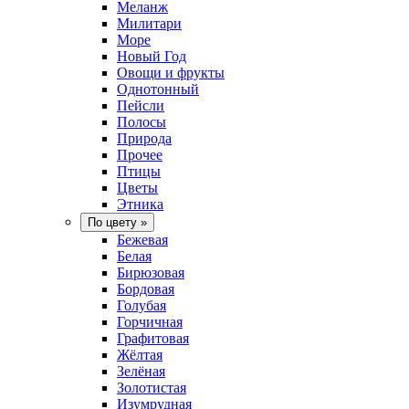
Меланж
Милитари
Море
Новый Год
Овощи и фрукты
Однотонный
Пейсли
Полосы
Природа
Прочее
Птицы
Цветы
Этника
По цвету
»
Бежевая
Белая
Бирюзовая
Бордовая
Голубая
Горчичная
Графитовая
Жёлтая
Зелёная
Золотистая
Изумрудная