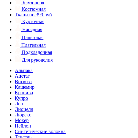
Блузочная
Костюмная
Ткани по 399 руб
Курточная
Нарядная
Пальтовая
Плательная
Подкладочная
Для рукоделия
Альпака
Ацетат
Вискоза
Кашемир
Крапива
Купро
Лен
Лиоцелл
Люрекс
Мохер
Нейлон
Синтетические волокна
Тенсель