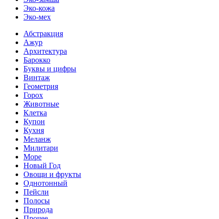
Эко-кожа
Эко-мех
Абстракция
Ажур
Архитектура
Барокко
Буквы и цифры
Винтаж
Геометрия
Горох
Животные
Клетка
Купон
Кухня
Меланж
Милитари
Море
Новый Год
Овощи и фрукты
Однотонный
Пейсли
Полосы
Природа
Прочее