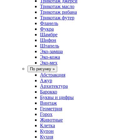
Трикотаж джерси
Трикотаж масло
Трикотаж рибана
Трикотаж футер
Фланель
Фукра
Шамбре
Шифон
Штапель
Эко-замша
Эко-кожа
Эко-мех
По рисунку
»
Абстракция
Ажур
Архитектура
Барокко
Буквы и цифры
Винтаж
Геометрия
Горох
Животные
Клетка
Купон
Кухня