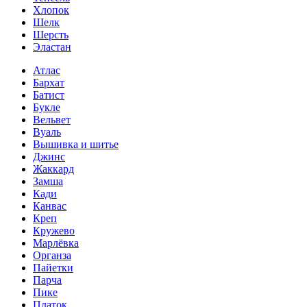
Хлопок
Шелк
Шерсть
Эластан
Атлас
Бархат
Батист
Букле
Вельвет
Вуаль
Вышивка и шитье
Джинс
Жаккард
Замша
Кади
Канвас
Креп
Кружево
Марлёвка
Органза
Пайетки
Парча
Пике
Платок