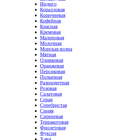
Индиго
Коралловая
Коричневая
Кофейная
Красная
Кремовая
Малиновая
Молочная
Морская волна
Мятная
Оливковая
Оранжевая
Персиковая
Полынная
Разноцветная
Розовая
Салатовая
Серая
Серебристая
Синяя
Сиреневая
Терракотовая
Фиолетовая
Фуксия
Хаки