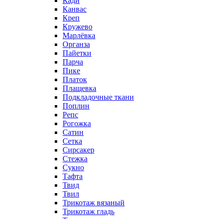
Кади
Канвас
Креп
Кружево
Марлёвка
Органза
Пайетки
Парча
Пике
Платок
Плащевка
Подкладочные ткани
Поплин
Репс
Рогожка
Сатин
Сетка
Сирсакер
Стежка
Сукно
Тафта
Твид
Твил
Трикотаж вязаный
Трикотаж гладь