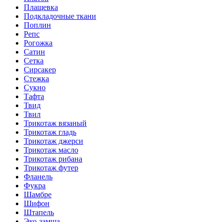
Плащевка
Подкладочные ткани
Поплин
Репс
Рогожка
Сатин
Сетка
Сирсакер
Стежка
Сукно
Тафта
Твид
Твил
Трикотаж вязаный
Трикотаж гладь
Трикотаж джерси
Трикотаж масло
Трикотаж рибана
Трикотаж футер
Фланель
Фукра
Шамбре
Шифон
Штапель
Эко-замша