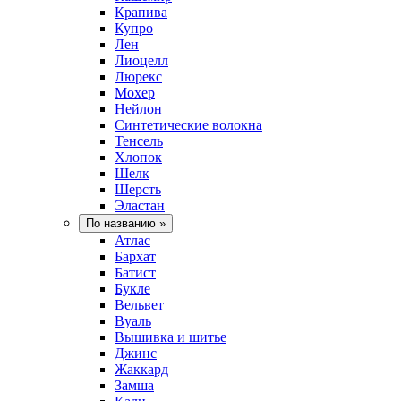
Крапива
Купро
Лен
Лиоцелл
Люрекс
Мохер
Нейлон
Синтетические волокна
Тенсель
Хлопок
Шелк
Шерсть
Эластан
По названию
»
Атлас
Бархат
Батист
Букле
Вельвет
Вуаль
Вышивка и шитье
Джинс
Жаккард
Замша