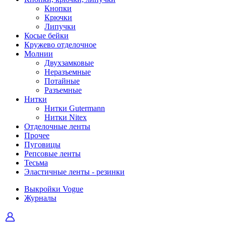
Кнопки
Крючки
Липучки
Косые бейки
Кружево отделочное
Молнии
Двухзамковые
Неразъемные
Потайные
Разъемные
Нитки
Нитки Gutermann
Нитки Nitex
Отделочные ленты
Прочее
Пуговицы
Репсовые ленты
Тесьма
Эластичные ленты - резинки
Выкройки Vogue
Журналы