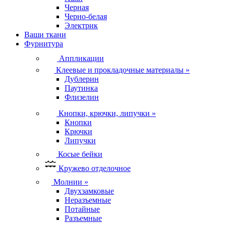
Черная
Черно-белая
Электрик
Ваши ткани
Фурнитура
Аппликации
Клеевые и прокладочные материалы
»
Дублерин
Паутинка
Флизелин
Кнопки, крючки, липучки
»
Кнопки
Крючки
Липучки
Косые бейки
Кружево отделочное
Молнии
»
Двухзамковые
Неразъемные
Потайные
Разъемные