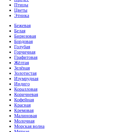
Птицы
Цветы
Этника
Бежевая
Белая
Бирюзовая
Бордовая
Голубая
Горчичная
Графитовая
Жёлтая
Зелёная
Золотистая
Изумрудная
Индиго
Коралловая
Коричневая
Кофейная
Красная
Кремовая
Малиновая
Молочная
Морская волна
Мятная