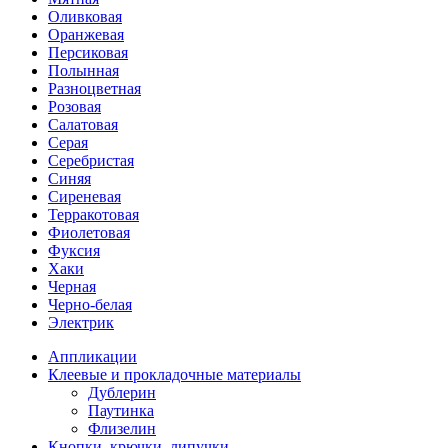
Оливковая
Оранжевая
Персиковая
Полынная
Разноцветная
Розовая
Салатовая
Серая
Серебристая
Синяя
Сиреневая
Терракотовая
Фиолетовая
Фуксия
Хаки
Черная
Черно-белая
Электрик
Аппликации
Клеевые и прокладочные материалы
Дублерин
Паутинка
Флизелин
Кнопки, крючки, липучки