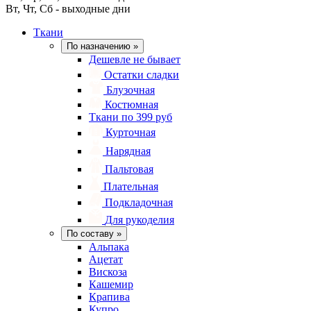
Вт, Чт, Сб - выходные дни
Ткани
По назначению
»
Дешевле не бывает
Остатки сладки
Блузочная
Костюмная
Ткани по 399 руб
Курточная
Нарядная
Пальтовая
Плательная
Подкладочная
Для рукоделия
По составу
»
Альпака
Ацетат
Вискоза
Кашемир
Крапива
Купро