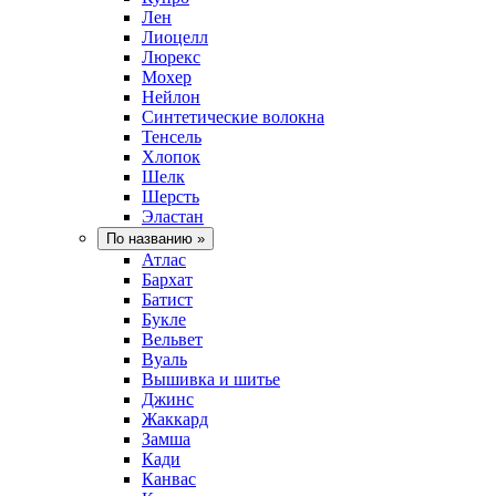
Лен
Лиоцелл
Люрекс
Мохер
Нейлон
Синтетические волокна
Тенсель
Хлопок
Шелк
Шерсть
Эластан
По названию
»
Атлас
Бархат
Батист
Букле
Вельвет
Вуаль
Вышивка и шитье
Джинс
Жаккард
Замша
Кади
Канвас