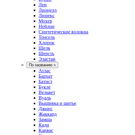
Лен
Лиоцелл
Люрекс
Мохер
Нейлон
Синтетические волокна
Тенсель
Хлопок
Шелк
Шерсть
Эластан
По названию
»
Атлас
Бархат
Батист
Букле
Вельвет
Вуаль
Вышивка и шитье
Джинс
Жаккард
Замша
Кади
Канвас