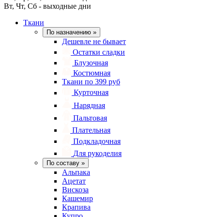
Вт, Чт, Сб - выходные дни
Ткани
По назначению
»
Дешевле не бывает
Остатки сладки
Блузочная
Костюмная
Ткани по 399 руб
Курточная
Нарядная
Пальтовая
Плательная
Подкладочная
Для рукоделия
По составу
»
Альпака
Ацетат
Вискоза
Кашемир
Крапива
Купро