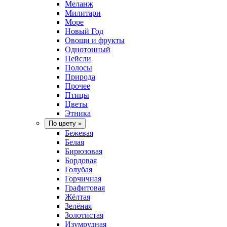
Меланж
Милитари
Море
Новый Год
Овощи и фрукты
Однотонный
Пейсли
Полосы
Природа
Прочее
Птицы
Цветы
Этника
По цвету
»
Бежевая
Белая
Бирюзовая
Бордовая
Голубая
Горчичная
Графитовая
Жёлтая
Зелёная
Золотистая
Изумрудная