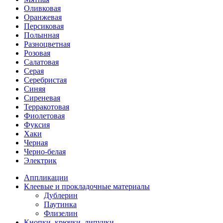
Оливковая
Оранжевая
Персиковая
Полынная
Разноцветная
Розовая
Салатовая
Серая
Серебристая
Синяя
Сиреневая
Терракотовая
Фиолетовая
Фуксия
Хаки
Черная
Черно-белая
Электрик
Аппликации
Клеевые и прокладочные материалы
Дублерин
Паутинка
Флизелин
Кнопки, крючки, липучки