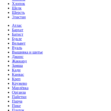
Хлопок
Шелк
Шерсть
Эластан
Атлас
Бархат
Батист
Букле
Вельвет
Вуаль
Вышивка и шитье
Джинс
Жаккард
Замша
Кади
Канвас
Креп
Кружево
Марлёвка
Органза
Пайетки
Парча
Пике
Платок