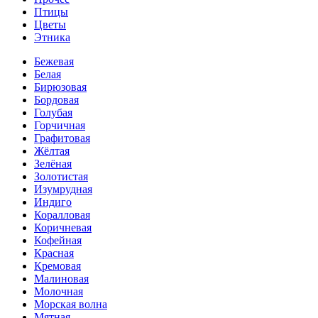
Птицы
Цветы
Этника
Бежевая
Белая
Бирюзовая
Бордовая
Голубая
Горчичная
Графитовая
Жёлтая
Зелёная
Золотистая
Изумрудная
Индиго
Коралловая
Коричневая
Кофейная
Красная
Кремовая
Малиновая
Молочная
Морская волна
Мятная