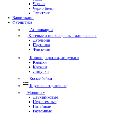
Черная
Черно-белая
Электрик
Ваши ткани
Фурнитура
Аппликации
Клеевые и прокладочные материалы
»
Дублерин
Паутинка
Флизелин
Кнопки, крючки, липучки
»
Кнопки
Крючки
Липучки
Косые бейки
Кружево отделочное
Молнии
»
Двухзамковые
Неразъемные
Потайные
Разъемные