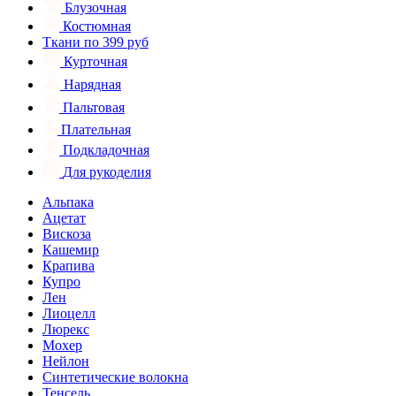
Блузочная
Костюмная
Ткани по 399 руб
Курточная
Нарядная
Пальтовая
Плательная
Подкладочная
Для рукоделия
Альпака
Ацетат
Вискоза
Кашемир
Крапива
Купро
Лен
Лиоцелл
Люрекс
Мохер
Нейлон
Синтетические волокна
Тенсель