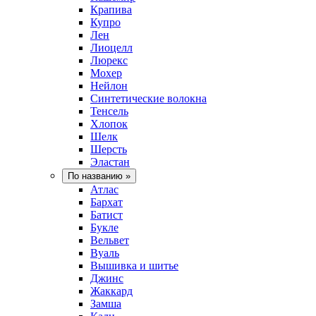
Крапива
Купро
Лен
Лиоцелл
Люрекс
Мохер
Нейлон
Синтетические волокна
Тенсель
Хлопок
Шелк
Шерсть
Эластан
По названию
»
Атлас
Бархат
Батист
Букле
Вельвет
Вуаль
Вышивка и шитье
Джинс
Жаккард
Замша