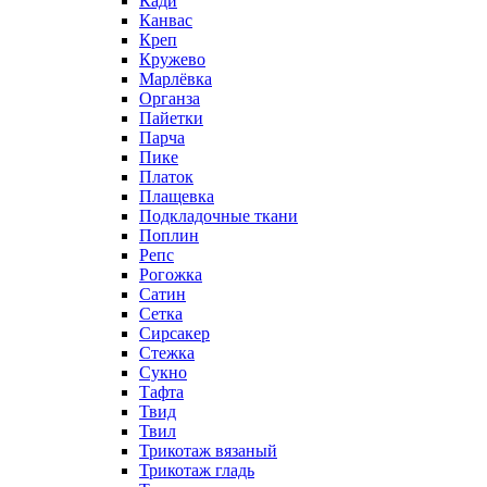
Кади
Канвас
Креп
Кружево
Марлёвка
Органза
Пайетки
Парча
Пике
Платок
Плащевка
Подкладочные ткани
Поплин
Репс
Рогожка
Сатин
Сетка
Сирсакер
Стежка
Сукно
Тафта
Твид
Твил
Трикотаж вязаный
Трикотаж гладь