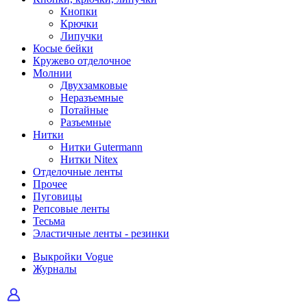
Кнопки
Крючки
Липучки
Косые бейки
Кружево отделочное
Молнии
Двухзамковые
Неразъемные
Потайные
Разъемные
Нитки
Нитки Gutermann
Нитки Nitex
Отделочные ленты
Прочее
Пуговицы
Репсовые ленты
Тесьма
Эластичные ленты - резинки
Выкройки Vogue
Журналы