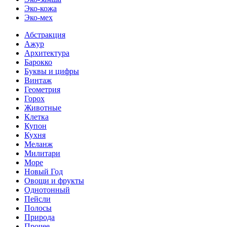
Эко-кожа
Эко-мех
Абстракция
Ажур
Архитектура
Барокко
Буквы и цифры
Винтаж
Геометрия
Горох
Животные
Клетка
Купон
Кухня
Меланж
Милитари
Море
Новый Год
Овощи и фрукты
Однотонный
Пейсли
Полосы
Природа
Прочее