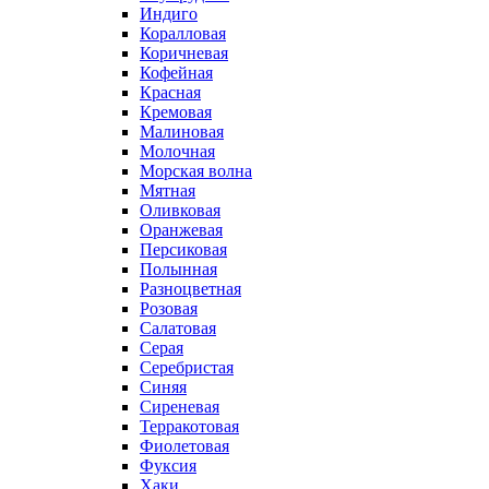
Индиго
Коралловая
Коричневая
Кофейная
Красная
Кремовая
Малиновая
Молочная
Морская волна
Мятная
Оливковая
Оранжевая
Персиковая
Полынная
Разноцветная
Розовая
Салатовая
Серая
Серебристая
Синяя
Сиреневая
Терракотовая
Фиолетовая
Фуксия
Хаки