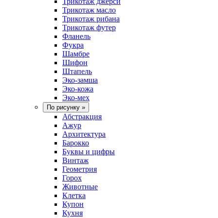
Трикотаж джерси
Трикотаж масло
Трикотаж рибана
Трикотаж футер
Фланель
Фукра
Шамбре
Шифон
Штапель
Эко-замша
Эко-кожа
Эко-мех
По рисунку
»
Абстракция
Ажур
Архитектура
Барокко
Буквы и цифры
Винтаж
Геометрия
Горох
Животные
Клетка
Купон
Кухня