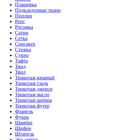
Плащевка
Подкладочные ткани
Поплин
Репс
Рогожка
Сатин
Сетка
Сирсакер
Стежка
Сукно
Тафта
Твид
Твил
Трикотаж вязаный
Трикотаж гладь
Трикотаж джерси
Трикотаж масло
Трикотаж рибана
Трикотаж футер
Фланель
Фукра
Шамбре
Шифон
Штапель
Эко-замша