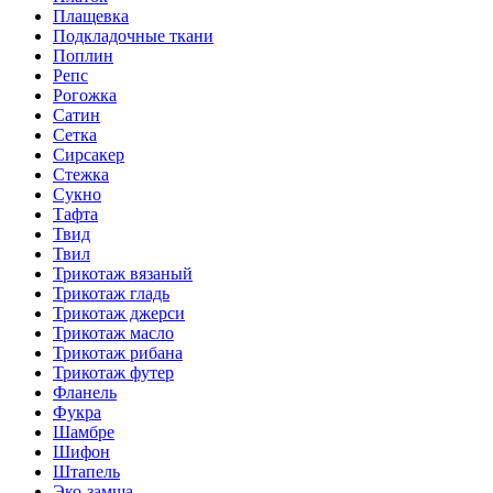
Плащевка
Подкладочные ткани
Поплин
Репс
Рогожка
Сатин
Сетка
Сирсакер
Стежка
Сукно
Тафта
Твид
Твил
Трикотаж вязаный
Трикотаж гладь
Трикотаж джерси
Трикотаж масло
Трикотаж рибана
Трикотаж футер
Фланель
Фукра
Шамбре
Шифон
Штапель
Эко-замша