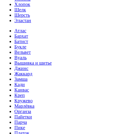
Хлопок
Шелк
Шерсть
Эластан
Атлас
Бархат
Батист
Букле
Вельвет
Вуаль
Вышивка и шитье
Джинс
Жаккард
Замша
Кади
Канвас
Креп
Кружево
Марлёвка
Органза
Пайетки
Парча
Пике
Платок