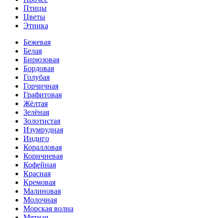
Птицы
Цветы
Этника
Бежевая
Белая
Бирюзовая
Бордовая
Голубая
Горчичная
Графитовая
Жёлтая
Зелёная
Золотистая
Изумрудная
Индиго
Коралловая
Коричневая
Кофейная
Красная
Кремовая
Малиновая
Молочная
Морская волна
Мятная