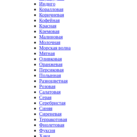
Индиго
Коралловая
Коричневая
Кофейная
Красная
Кремовая
Малиновая
Молочная
Морская волна
Мятная
Оливковая
Оранжевая
Персиковая
Полынная
Разноцветная
Розовая
Салатовая
Серая
Серебристая
Синяя
Сиреневая
Терракотовая
Фиолетовая
Фуксия
Хаки