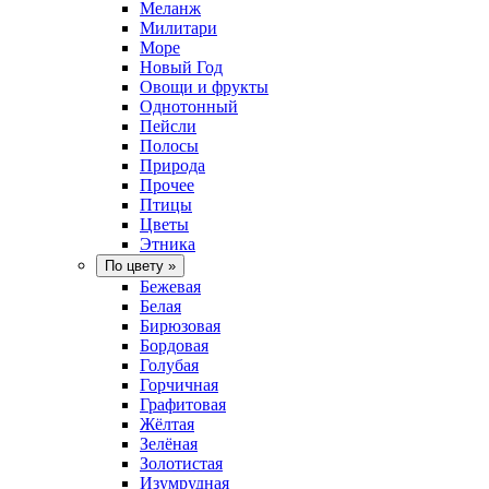
Меланж
Милитари
Море
Новый Год
Овощи и фрукты
Однотонный
Пейсли
Полосы
Природа
Прочее
Птицы
Цветы
Этника
По цвету
»
Бежевая
Белая
Бирюзовая
Бордовая
Голубая
Горчичная
Графитовая
Жёлтая
Зелёная
Золотистая
Изумрудная