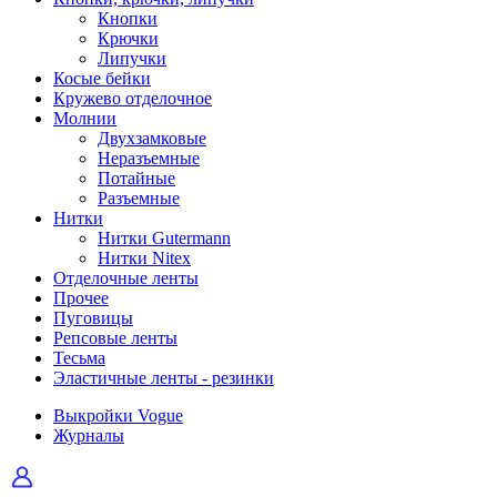
Кнопки
Крючки
Липучки
Косые бейки
Кружево отделочное
Молнии
Двухзамковые
Неразъемные
Потайные
Разъемные
Нитки
Нитки Gutermann
Нитки Nitex
Отделочные ленты
Прочее
Пуговицы
Репсовые ленты
Тесьма
Эластичные ленты - резинки
Выкройки Vogue
Журналы