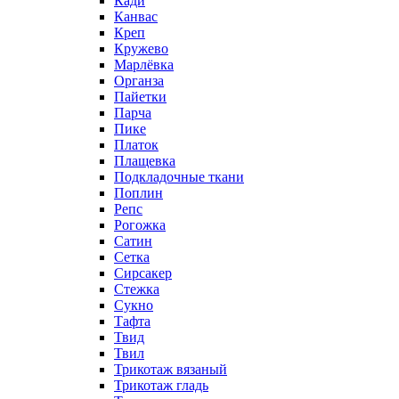
Кади
Канвас
Креп
Кружево
Марлёвка
Органза
Пайетки
Парча
Пике
Платок
Плащевка
Подкладочные ткани
Поплин
Репс
Рогожка
Сатин
Сетка
Сирсакер
Стежка
Сукно
Тафта
Твид
Твил
Трикотаж вязаный
Трикотаж гладь