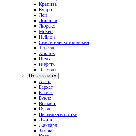
Крапива
Купро
Лен
Лиоцелл
Люрекс
Мохер
Нейлон
Синтетические волокна
Тенсель
Хлопок
Шелк
Шерсть
Эластан
По названию
»
Атлас
Бархат
Батист
Букле
Вельвет
Вуаль
Вышивка и шитье
Джинс
Жаккард
Замша