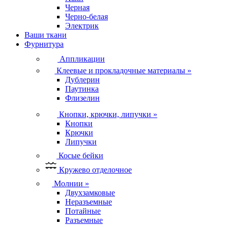
Черная
Черно-белая
Электрик
Ваши ткани
Фурнитура
Аппликации
Клеевые и прокладочные материалы
»
Дублерин
Паутинка
Флизелин
Кнопки, крючки, липучки
»
Кнопки
Крючки
Липучки
Косые бейки
Кружево отделочное
Молнии
»
Двухзамковые
Неразъемные
Потайные
Разъемные