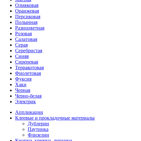
Оливковая
Оранжевая
Персиковая
Полынная
Разноцветная
Розовая
Салатовая
Серая
Серебристая
Синяя
Сиреневая
Терракотовая
Фиолетовая
Фуксия
Хаки
Черная
Черно-белая
Электрик
Аппликации
Клеевые и прокладочные материалы
Дублерин
Паутинка
Флизелин
Кнопки, крючки, липучки