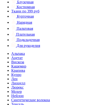
Блузочная
Костюмная
Ткани по 399 руб
Курточная
Нарядная
Пальтовая
Плательная
Подкладочная
Для рукоделия
Альпака
Ацетат
Вискоза
Кашемир
Крапива
Купро
Лен
Лиоцелл
Люрекс
Мохер
Нейлон
Синтетические волокна
Тенсель