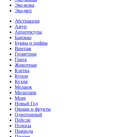
Эко-кожа
Эко-мех
Абстракция
Ажур
Архитектура
Барокко
Буквы и цифры
Винтаж
Геометрия
Горох
Животные
Клетка
Купон
Кухня
Меланж
Милитари
Море
Новый Год
Овощи и фрукты
Однотонный
Пейсли
Полосы
Природа
Прочее