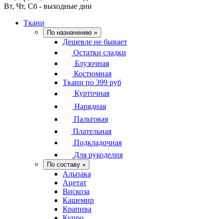
Вт, Чт, Сб - выходные дни
Ткани
По назначению
»
Дешевле не бывает
Остатки сладки
Блузочная
Костюмная
Ткани по 399 руб
Курточная
Нарядная
Пальтовая
Плательная
Подкладочная
Для рукоделия
По составу
»
Альпака
Ацетат
Вискоза
Кашемир
Крапива
Купро