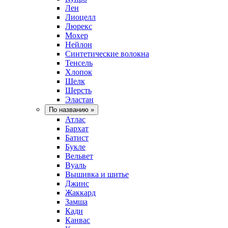
Лен
Лиоцелл
Люрекс
Мохер
Нейлон
Синтетические волокна
Тенсель
Хлопок
Шелк
Шерсть
Эластан
По названию
»
Атлас
Бархат
Батист
Букле
Вельвет
Вуаль
Вышивка и шитье
Джинс
Жаккард
Замша
Кади
Канвас