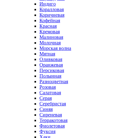
Индиго
Коралловая
Коричневая
Кофейная
Красная
Кремовая
Малиновая
Молочная
Морская волна
Мятная
Оливковая
Оранжевая
Персиковая
Полынная
Разноцветная
Розовая
Салатовая
Серая
Серебристая
Синяя
Сиреневая
Терракотовая
Фиолетовая
Фуксия
Хаки