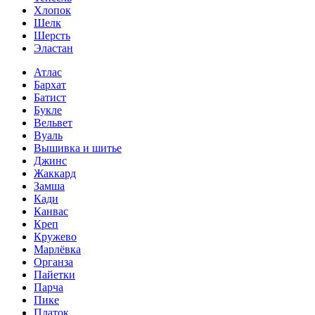
Хлопок
Шелк
Шерсть
Эластан
Атлас
Бархат
Батист
Букле
Вельвет
Вуаль
Вышивка и шитье
Джинс
Жаккард
Замша
Кади
Канвас
Креп
Кружево
Марлёвка
Органза
Пайетки
Парча
Пике
Платок