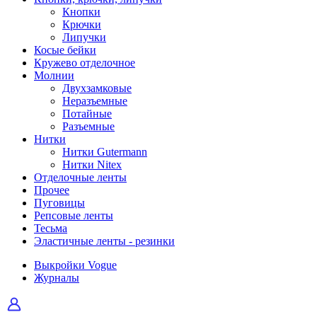
Кнопки
Крючки
Липучки
Косые бейки
Кружево отделочное
Молнии
Двухзамковые
Неразъемные
Потайные
Разъемные
Нитки
Нитки Gutermann
Нитки Nitex
Отделочные ленты
Прочее
Пуговицы
Репсовые ленты
Тесьма
Эластичные ленты - резинки
Выкройки Vogue
Журналы