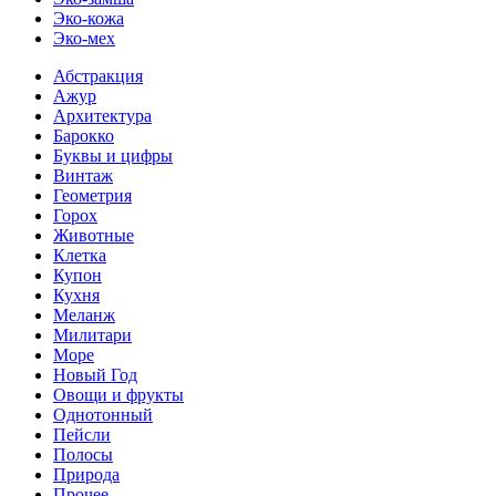
Эко-кожа
Эко-мех
Абстракция
Ажур
Архитектура
Барокко
Буквы и цифры
Винтаж
Геометрия
Горох
Животные
Клетка
Купон
Кухня
Меланж
Милитари
Море
Новый Год
Овощи и фрукты
Однотонный
Пейсли
Полосы
Природа
Прочее