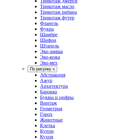
Трикотаж джерси
Трикотаж масло
Трикотаж рибана
Трикотаж футер
Фланель
Фукра
Шамбре
Шифон
Штапель
Эко-замша
Эко-кожа
Эко-мех
По рисунку
»
Абстракция
Ажур
Архитектура
Барокко
Буквы и цифры
Винтаж
Геометрия
Горох
Животные
Клетка
Купон
Кухня