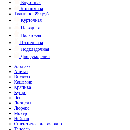
Блузочная
Костюмная
Ткани по 399 руб
Курточная
Нарядная
Пальтовая
Плательная
Подкладочная
Для рукоделия
Альпака
Ацетат
Вискоза
Кашемир
Крапива
Купро
Лен
Лиоцелл
Люрекс
Мохер
Нейлон
Синтетические волокна
Тенсель