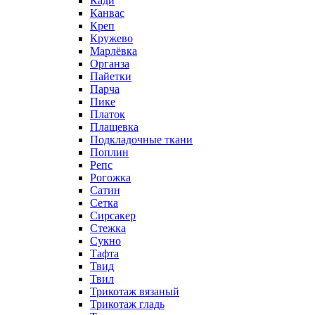
Кади
Канвас
Креп
Кружево
Марлёвка
Органза
Пайетки
Парча
Пике
Платок
Плащевка
Подкладочные ткани
Поплин
Репс
Рогожка
Сатин
Сетка
Сирсакер
Стежка
Сукно
Тафта
Твид
Твил
Трикотаж вязаный
Трикотаж гладь