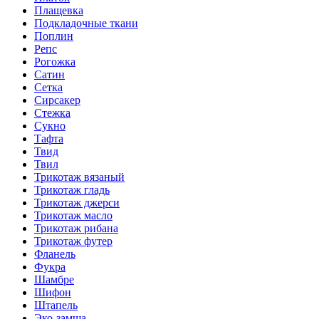
Плащевка
Подкладочные ткани
Поплин
Репс
Рогожка
Сатин
Сетка
Сирсакер
Стежка
Сукно
Тафта
Твид
Твил
Трикотаж вязаный
Трикотаж гладь
Трикотаж джерси
Трикотаж масло
Трикотаж рибана
Трикотаж футер
Фланель
Фукра
Шамбре
Шифон
Штапель
Эко-замша