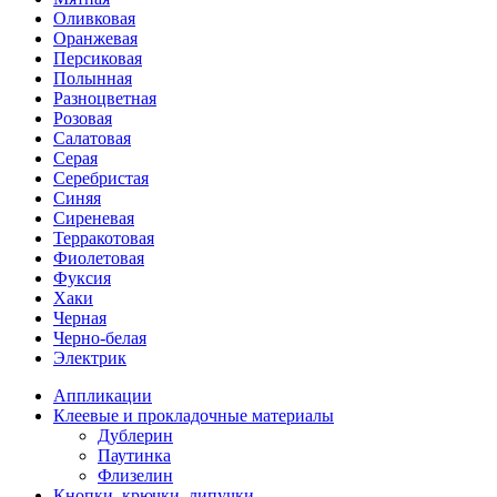
Оливковая
Оранжевая
Персиковая
Полынная
Разноцветная
Розовая
Салатовая
Серая
Серебристая
Синяя
Сиреневая
Терракотовая
Фиолетовая
Фуксия
Хаки
Черная
Черно-белая
Электрик
Аппликации
Клеевые и прокладочные материалы
Дублерин
Паутинка
Флизелин
Кнопки, крючки, липучки