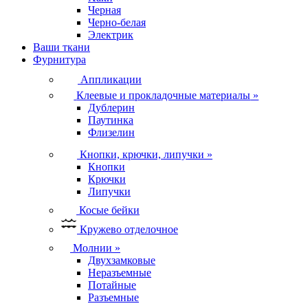
Черная
Черно-белая
Электрик
Ваши ткани
Фурнитура
Аппликации
Клеевые и прокладочные материалы
»
Дублерин
Паутинка
Флизелин
Кнопки, крючки, липучки
»
Кнопки
Крючки
Липучки
Косые бейки
Кружево отделочное
Молнии
»
Двухзамковые
Неразъемные
Потайные
Разъемные