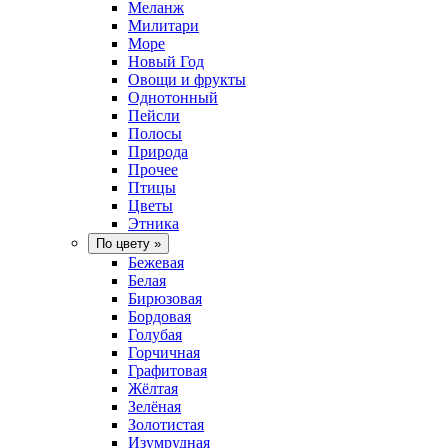
Меланж
Милитари
Море
Новый Год
Овощи и фрукты
Однотонный
Пейсли
Полосы
Природа
Прочее
Птицы
Цветы
Этника
По цвету
»
Бежевая
Белая
Бирюзовая
Бордовая
Голубая
Горчичная
Графитовая
Жёлтая
Зелёная
Золотистая
Изумрудная