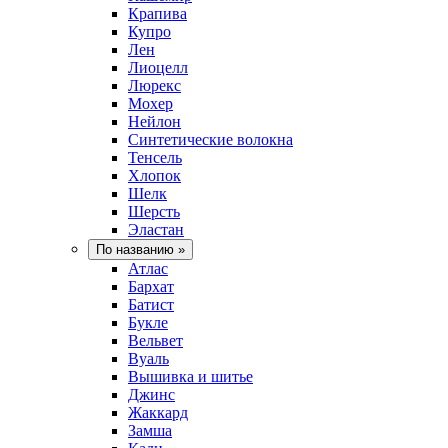
Крапива
Купро
Лен
Лиоцелл
Люрекс
Мохер
Нейлон
Синтетические волокна
Тенсель
Хлопок
Шелк
Шерсть
Эластан
По названию
»
Атлас
Бархат
Батист
Букле
Вельвет
Вуаль
Вышивка и шитье
Джинс
Жаккард
Замша