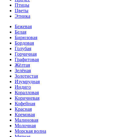
Птицы
Цветы
Этника
Бежевая
Белая
Бирюзовая
Бордовая
Голубая
Горчичная
Графитовая
Жёлтая
Зелёная
Золотистая
Изумрудная
Индиго
Коралловая
Коричневая
Кофейная
Красная
Кремовая
Малиновая
Молочная
Морская волна
Мятная