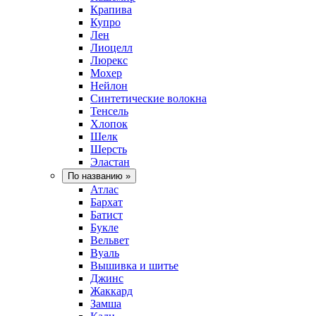
Крапива
Купро
Лен
Лиоцелл
Люрекс
Мохер
Нейлон
Синтетические волокна
Тенсель
Хлопок
Шелк
Шерсть
Эластан
По названию
»
Атлас
Бархат
Батист
Букле
Вельвет
Вуаль
Вышивка и шитье
Джинс
Жаккард
Замша