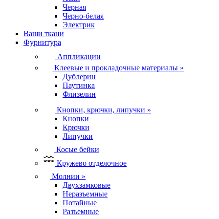
Черная
Черно-белая
Электрик
Ваши ткани
Фурнитура
Аппликации
Клеевые и прокладочные материалы
»
Дублерин
Паутинка
Флизелин
Кнопки, крючки, липучки
»
Кнопки
Крючки
Липучки
Косые бейки
Кружево отделочное
Молнии
»
Двухзамковые
Неразъемные
Потайные
Разъемные