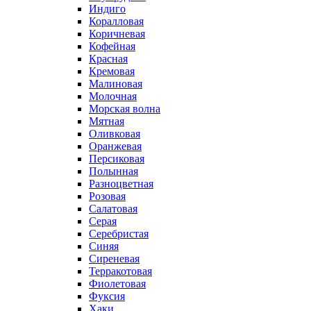
Индиго
Коралловая
Коричневая
Кофейная
Красная
Кремовая
Малиновая
Молочная
Морская волна
Мятная
Оливковая
Оранжевая
Персиковая
Полынная
Разноцветная
Розовая
Салатовая
Серая
Серебристая
Синяя
Сиреневая
Терракотовая
Фиолетовая
Фуксия
Хаки