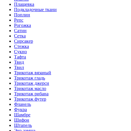
Плащевка
Подкладочные ткани
Поплин
Репс
Рогожка
Сатин
Сетка
Сирсакер
Стежка
Сукно
Тафта
Твид
Твил
Трикотаж вязаный
Трикотаж гладь
Трикотаж джерси
Трикотаж масло
Трикотаж рибана
Трикотаж футер
Фланель
Фукра
Шамбре
Шифон
Штапель
Эко-замша