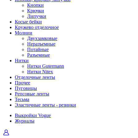
Кнопки
Крючки
Липучки
Косые бейки
Кружево отделочное
Молнии
Двухзамковые
Неразъемные
Потайные
Разъемные
Нитки
Нитки Gutermann
Нитки Nitex
Отделочные ленты
Прочее
Пуговицы
Репсовые ленты
Тесьма
Эластичные ленты - резинки
Выкройки Vogue
Журналы