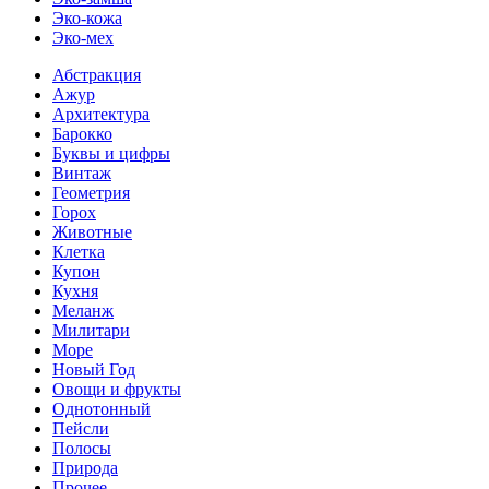
Эко-кожа
Эко-мех
Абстракция
Ажур
Архитектура
Барокко
Буквы и цифры
Винтаж
Геометрия
Горох
Животные
Клетка
Купон
Кухня
Меланж
Милитари
Море
Новый Год
Овощи и фрукты
Однотонный
Пейсли
Полосы
Природа
Прочее