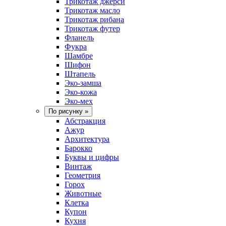
Трикотаж джерси
Трикотаж масло
Трикотаж рибана
Трикотаж футер
Фланель
Фукра
Шамбре
Шифон
Штапель
Эко-замша
Эко-кожа
Эко-мех
По рисунку
»
Абстракция
Ажур
Архитектура
Барокко
Буквы и цифры
Винтаж
Геометрия
Горох
Животные
Клетка
Купон
Кухня