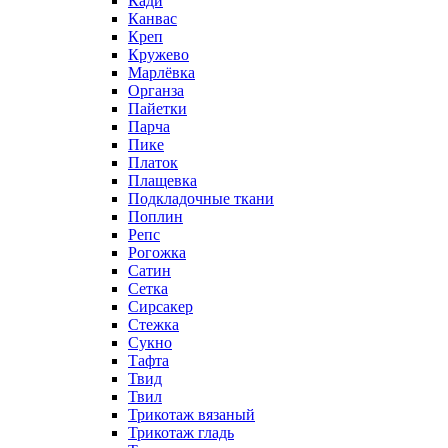
Кади
Канвас
Креп
Кружево
Марлёвка
Органза
Пайетки
Парча
Пике
Платок
Плащевка
Подкладочные ткани
Поплин
Репс
Рогожка
Сатин
Сетка
Сирсакер
Стежка
Сукно
Тафта
Твид
Твил
Трикотаж вязаный
Трикотаж гладь