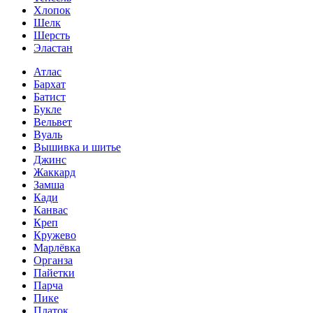
Хлопок
Шелк
Шерсть
Эластан
Атлас
Бархат
Батист
Букле
Вельвет
Вуаль
Вышивка и шитье
Джинс
Жаккард
Замша
Кади
Канвас
Креп
Кружево
Марлёвка
Органза
Пайетки
Парча
Пике
Платок