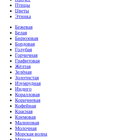
Птицы
Цветы
Этника
Бежевая
Белая
Бирюзовая
Бордовая
Голубая
Горчичная
Графитовая
Жёлтая
Зелёная
Золотистая
Изумрудная
Индиго
Коралловая
Коричневая
Кофейная
Красная
Кремовая
Малиновая
Молочная
Морская волна
Мятная