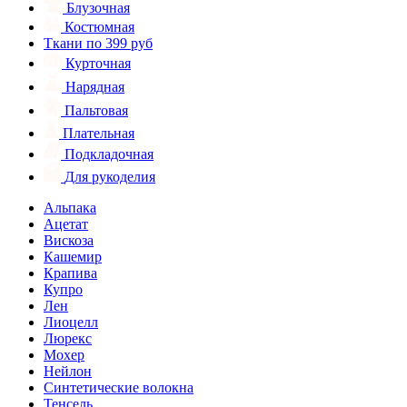
Блузочная
Костюмная
Ткани по 399 руб
Курточная
Нарядная
Пальтовая
Плательная
Подкладочная
Для рукоделия
Альпака
Ацетат
Вискоза
Кашемир
Крапива
Купро
Лен
Лиоцелл
Люрекс
Мохер
Нейлон
Синтетические волокна
Тенсель