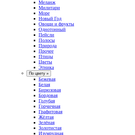
Меланж
Милитари
Море
Новый Год
Овощи и фрукты
Однотонный
Пейсли
Полосы
Природа
Прочее
Птицы
Цветы
Этника
По цвету
»
Бежевая
Белая
Бирюзовая
Бордовая
Голубая
Горчичная
Графитовая
Жёлтая
Зелёная
Золотистая
Изумрудная