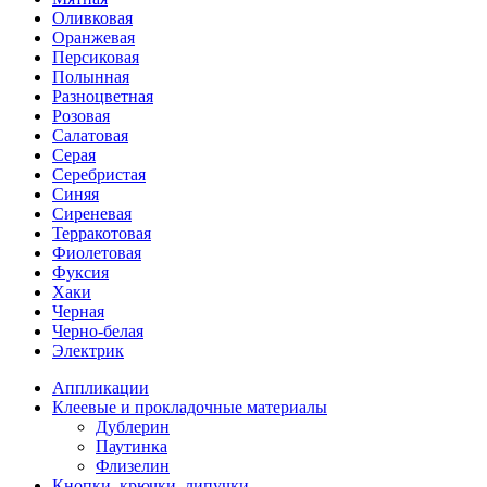
Оливковая
Оранжевая
Персиковая
Полынная
Разноцветная
Розовая
Салатовая
Серая
Серебристая
Синяя
Сиреневая
Терракотовая
Фиолетовая
Фуксия
Хаки
Черная
Черно-белая
Электрик
Аппликации
Клеевые и прокладочные материалы
Дублерин
Паутинка
Флизелин
Кнопки, крючки, липучки