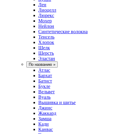
Лен
Лиоцелл
Люрекс
Мохер
Нейлон
Синтетические волокна
Тенсель
Хлопок
Шелк
Шерсть
Эластан
По названию
»
Атлас
Бархат
Батист
Букле
Вельвет
Вуаль
Вышивка и шитье
Джинс
Жаккард
Замша
Кади
Канвас