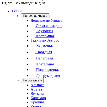
Вт, Чт, Сб - выходные дни
Ткани
По назначению
»
Дешевле не бывает
Остатки сладки
Блузочная
Костюмная
Ткани по 399 руб
Курточная
Нарядная
Пальтовая
Плательная
Подкладочная
Для рукоделия
По составу
»
Альпака
Ацетат
Вискоза
Кашемир
Крапива
Купро