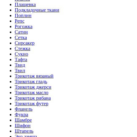
Плащевка
Подкладочные ткани
Поплин
Репс
Рогожка
Сатин
Сетка
Сирсакер
Стежка
Сукно
Тафта
Твид
Твил
Трикотаж вязаный
Трикотаж гладь
Трикотаж джерси
Трикотаж масло
Трикотаж рибана
Трикотаж футер
Фланель
Фукра
Шамбре
Шифон
Штапель
Эко-замша