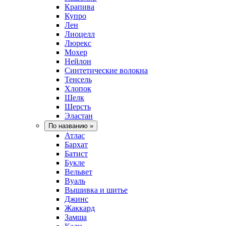
Крапива
Купро
Лен
Лиоцелл
Люрекс
Мохер
Нейлон
Синтетические волокна
Тенсель
Хлопок
Шелк
Шерсть
Эластан
По названию
»
Атлас
Бархат
Батист
Букле
Вельвет
Вуаль
Вышивка и шитье
Джинс
Жаккард
Замша