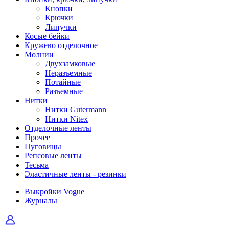
Кнопки
Крючки
Липучки
Косые бейки
Кружево отделочное
Молнии
Двухзамковые
Неразъемные
Потайные
Разъемные
Нитки
Нитки Gutermann
Нитки Nitex
Отделочные ленты
Прочее
Пуговицы
Репсовые ленты
Тесьма
Эластичные ленты - резинки
Выкройки Vogue
Журналы