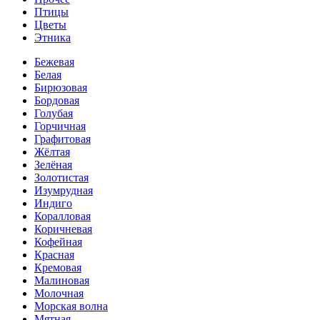
Птицы
Цветы
Этника
Бежевая
Белая
Бирюзовая
Бордовая
Голубая
Горчичная
Графитовая
Жёлтая
Зелёная
Золотистая
Изумрудная
Индиго
Коралловая
Коричневая
Кофейная
Красная
Кремовая
Малиновая
Молочная
Морская волна
Мятная