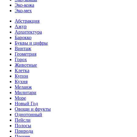
Эко-кожа
Эко-мех
Абстракция
Ажур
Архитектура
Барокко
Буквы и цифры
Винтаж
Геометрия
Горох
Животные
Клетка
Купон
Кухня
Меланж
Милитари
Море
Новый Год
Овощи и фрукты
Однотонный
Пейсли
Полосы
Природа
Прочее