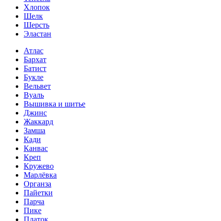
Хлопок
Шелк
Шерсть
Эластан
Атлас
Бархат
Батист
Букле
Вельвет
Вуаль
Вышивка и шитье
Джинс
Жаккард
Замша
Кади
Канвас
Креп
Кружево
Марлёвка
Органза
Пайетки
Парча
Пике
Платок