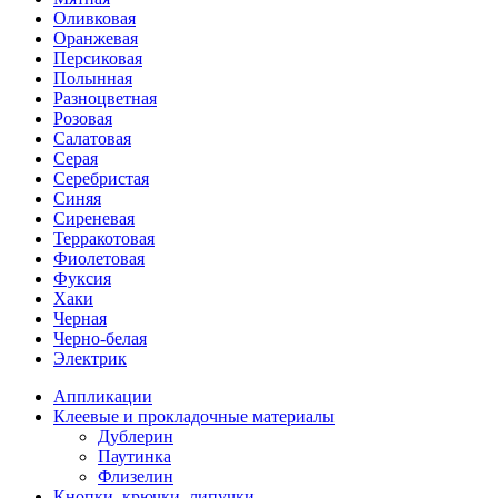
Оливковая
Оранжевая
Персиковая
Полынная
Разноцветная
Розовая
Салатовая
Серая
Серебристая
Синяя
Сиреневая
Терракотовая
Фиолетовая
Фуксия
Хаки
Черная
Черно-белая
Электрик
Аппликации
Клеевые и прокладочные материалы
Дублерин
Паутинка
Флизелин
Кнопки, крючки, липучки