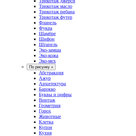
Трикотаж джерси
Трикотаж масло
Трикотаж рибана
Трикотаж футер
Фланель
Фукра
Шамбре
Шифон
Штапель
Эко-замша
Эко-кожа
Эко-мех
По рисунку
»
Абстракция
Ажур
Архитектура
Барокко
Буквы и цифры
Винтаж
Геометрия
Горох
Животные
Клетка
Купон
Кухня