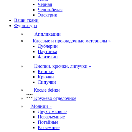
Черная
Черно-белая
Электрик
Ваши ткани
Фурнитура
Аппликации
Клеевые и прокладочные материалы
»
Дублерин
Паутинка
Флизелин
Кнопки, крючки, липучки
»
Кнопки
Крючки
Липучки
Косые бейки
Кружево отделочное
Молнии
»
Двухзамковые
Неразъемные
Потайные
Разъемные