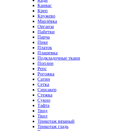
Кади
Канвас
Креп
Кружево
Марлёвка
Органза
Пайетки
Парча
Пике
Платок
Плащевка
Подкладочные ткани
Поплин
Репс
Рогожка
Сатин
Сетка
Сирсакер
Стежка
Сукно
Тафта
Твид
Твил
Трикотаж вязаный
Трикотаж гладь