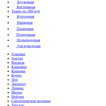
Блузочная
Костюмная
Ткани по 399 руб
Курточная
Нарядная
Пальтовая
Плательная
Подкладочная
Для рукоделия
Альпака
Ацетат
Вискоза
Кашемир
Крапива
Купро
Лен
Лиоцелл
Люрекс
Мохер
Нейлон
Синтетические волокна
Тенсель