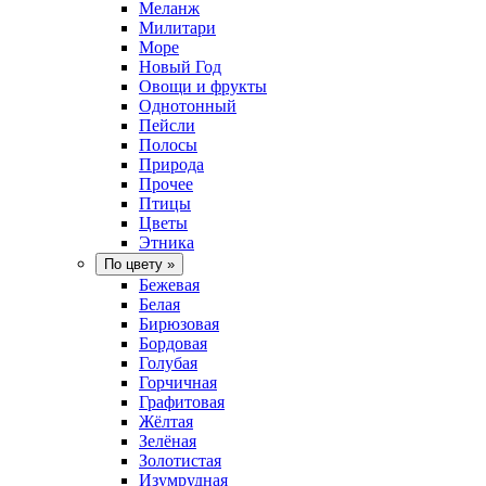
Меланж
Милитари
Море
Новый Год
Овощи и фрукты
Однотонный
Пейсли
Полосы
Природа
Прочее
Птицы
Цветы
Этника
По цвету
»
Бежевая
Белая
Бирюзовая
Бордовая
Голубая
Горчичная
Графитовая
Жёлтая
Зелёная
Золотистая
Изумрудная