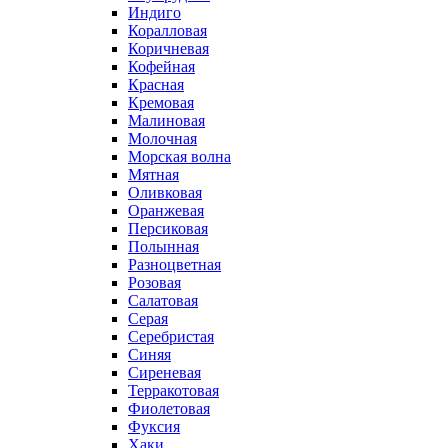
Индиго
Коралловая
Коричневая
Кофейная
Красная
Кремовая
Малиновая
Молочная
Морская волна
Мятная
Оливковая
Оранжевая
Персиковая
Полынная
Разноцветная
Розовая
Салатовая
Серая
Серебристая
Синяя
Сиреневая
Терракотовая
Фиолетовая
Фуксия
Хаки