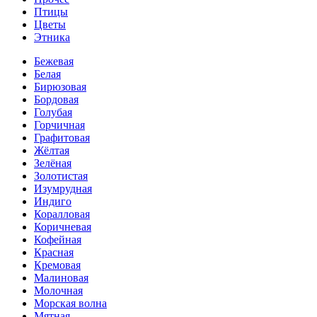
Птицы
Цветы
Этника
Бежевая
Белая
Бирюзовая
Бордовая
Голубая
Горчичная
Графитовая
Жёлтая
Зелёная
Золотистая
Изумрудная
Индиго
Коралловая
Коричневая
Кофейная
Красная
Кремовая
Малиновая
Молочная
Морская волна
Мятная