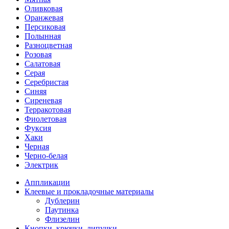
Оливковая
Оранжевая
Персиковая
Полынная
Разноцветная
Розовая
Салатовая
Серая
Серебристая
Синяя
Сиреневая
Терракотовая
Фиолетовая
Фуксия
Хаки
Черная
Черно-белая
Электрик
Аппликации
Клеевые и прокладочные материалы
Дублерин
Паутинка
Флизелин
Кнопки, крючки, липучки