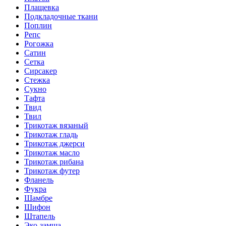
Плащевка
Подкладочные ткани
Поплин
Репс
Рогожка
Сатин
Сетка
Сирсакер
Стежка
Сукно
Тафта
Твид
Твил
Трикотаж вязаный
Трикотаж гладь
Трикотаж джерси
Трикотаж масло
Трикотаж рибана
Трикотаж футер
Фланель
Фукра
Шамбре
Шифон
Штапель
Эко-замша