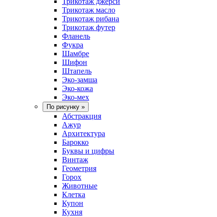
Трикотаж джерси
Трикотаж масло
Трикотаж рибана
Трикотаж футер
Фланель
Фукра
Шамбре
Шифон
Штапель
Эко-замша
Эко-кожа
Эко-мех
По рисунку
»
Абстракция
Ажур
Архитектура
Барокко
Буквы и цифры
Винтаж
Геометрия
Горох
Животные
Клетка
Купон
Кухня