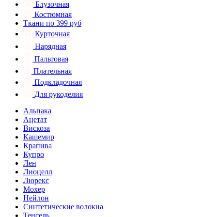
Блузочная
Костюмная
Ткани по 399 руб
Курточная
Нарядная
Пальтовая
Плательная
Подкладочная
Для рукоделия
Альпака
Ацетат
Вискоза
Кашемир
Крапива
Купро
Лен
Лиоцелл
Люрекс
Мохер
Нейлон
Синтетические волокна
Тенсель