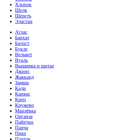
Хлопок
Шелк
Шерсть
Эластан
Атлас
Бархат
Батист
Букле
Вельвет
Вуаль
Вышивка и шитье
Джинс
Жаккард
Замша
Кади
Канвас
Креп
Кружево
Марлёвка
Органза
Пайетки
Парча
Пике
Платок