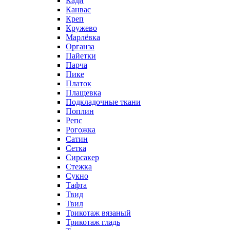
Кади
Канвас
Креп
Кружево
Марлёвка
Органза
Пайетки
Парча
Пике
Платок
Плащевка
Подкладочные ткани
Поплин
Репс
Рогожка
Сатин
Сетка
Сирсакер
Стежка
Сукно
Тафта
Твид
Твил
Трикотаж вязаный
Трикотаж гладь