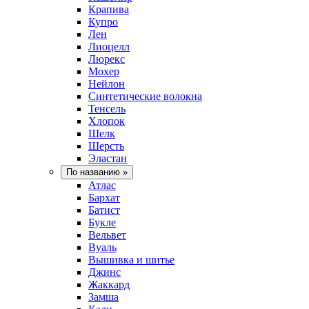
Крапива
Купро
Лен
Лиоцелл
Люрекс
Мохер
Нейлон
Синтетические волокна
Тенсель
Хлопок
Шелк
Шерсть
Эластан
По названию
»
Атлас
Бархат
Батист
Букле
Вельвет
Вуаль
Вышивка и шитье
Джинс
Жаккард
Замша