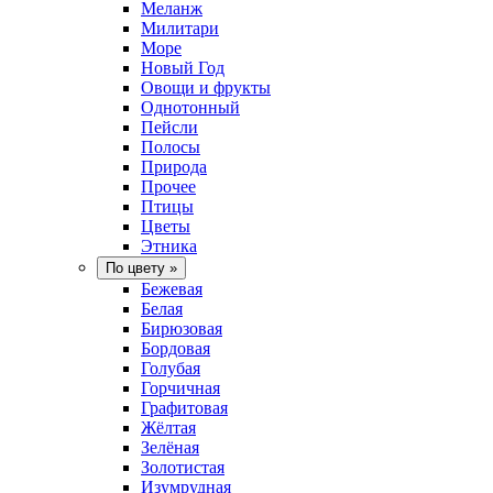
Меланж
Милитари
Море
Новый Год
Овощи и фрукты
Однотонный
Пейсли
Полосы
Природа
Прочее
Птицы
Цветы
Этника
По цвету
»
Бежевая
Белая
Бирюзовая
Бордовая
Голубая
Горчичная
Графитовая
Жёлтая
Зелёная
Золотистая
Изумрудная