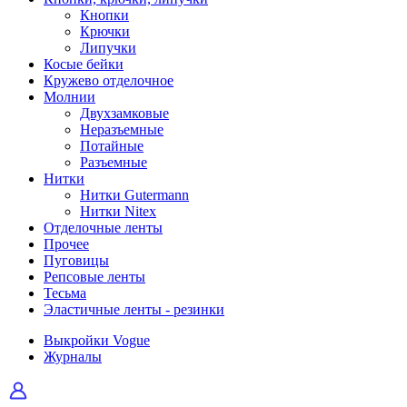
Кнопки
Крючки
Липучки
Косые бейки
Кружево отделочное
Молнии
Двухзамковые
Неразъемные
Потайные
Разъемные
Нитки
Нитки Gutermann
Нитки Nitex
Отделочные ленты
Прочее
Пуговицы
Репсовые ленты
Тесьма
Эластичные ленты - резинки
Выкройки Vogue
Журналы