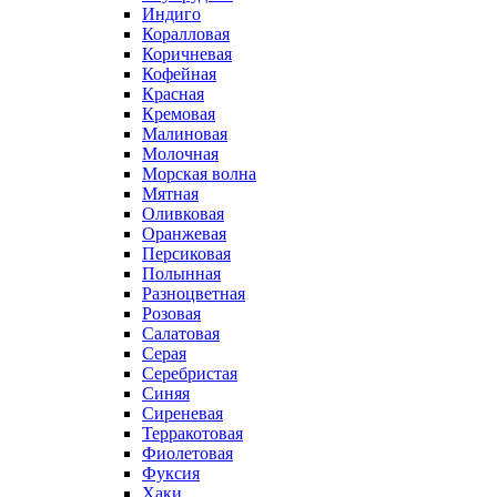
Индиго
Коралловая
Коричневая
Кофейная
Красная
Кремовая
Малиновая
Молочная
Морская волна
Мятная
Оливковая
Оранжевая
Персиковая
Полынная
Разноцветная
Розовая
Салатовая
Серая
Серебристая
Синяя
Сиреневая
Терракотовая
Фиолетовая
Фуксия
Хаки