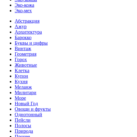
Эко-кожа
Эко-мех
Абстракция
Ажур
Архитектура
Барокко
Буквы и цифры
Винтаж
Геометрия
Горох
Животные
Клетка
Купон
Кухня
Меланж
Милитари
Море
Новый Год
Овощи и фрукты
Однотонный
Пейсли
Полосы
Природа
Прочее