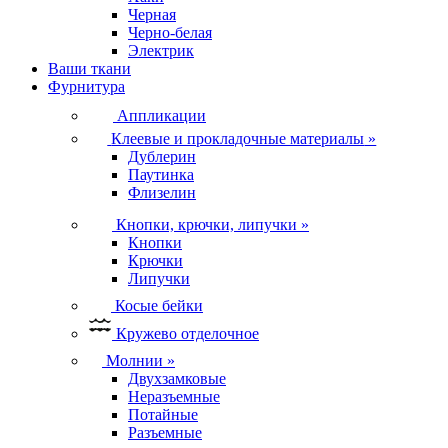
Черная
Черно-белая
Электрик
Ваши ткани
Фурнитура
Аппликации
Клеевые и прокладочные материалы
»
Дублерин
Паутинка
Флизелин
Кнопки, крючки, липучки
»
Кнопки
Крючки
Липучки
Косые бейки
Кружево отделочное
Молнии
»
Двухзамковые
Неразъемные
Потайные
Разъемные