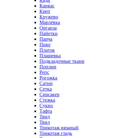
Кади
Канвас
Креп
Кружево
Марлёвка
Органза
Пайетки
Парча
Пике
Платок
Плащевка
Подкладочные ткани
Поплин
Репс
Рогожка
Сатин
Сетка
Сирсакер
Стежка
Сукно
Тафта
Твид
Твил
Трикотаж вязаный
Трикотаж гладь