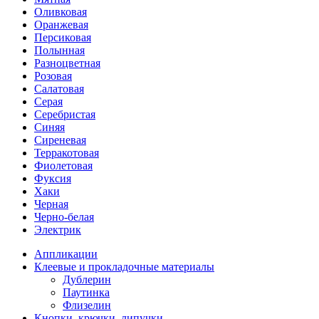
Оливковая
Оранжевая
Персиковая
Полынная
Разноцветная
Розовая
Салатовая
Серая
Серебристая
Синяя
Сиреневая
Терракотовая
Фиолетовая
Фуксия
Хаки
Черная
Черно-белая
Электрик
Аппликации
Клеевые и прокладочные материалы
Дублерин
Паутинка
Флизелин
Кнопки, крючки, липучки