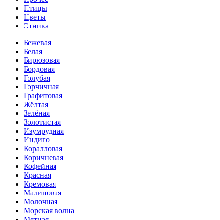
Птицы
Цветы
Этника
Бежевая
Белая
Бирюзовая
Бордовая
Голубая
Горчичная
Графитовая
Жёлтая
Зелёная
Золотистая
Изумрудная
Индиго
Коралловая
Коричневая
Кофейная
Красная
Кремовая
Малиновая
Молочная
Морская волна
Мятная