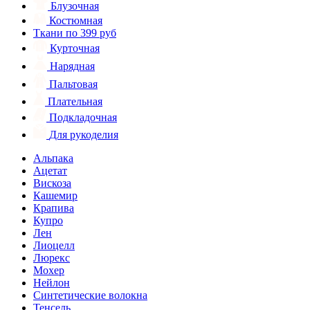
Блузочная
Костюмная
Ткани по 399 руб
Курточная
Нарядная
Пальтовая
Плательная
Подкладочная
Для рукоделия
Альпака
Ацетат
Вискоза
Кашемир
Крапива
Купро
Лен
Лиоцелл
Люрекс
Мохер
Нейлон
Синтетические волокна
Тенсель