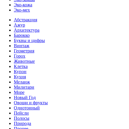
Эко-кожа
Эко-мех
Абстракция
Ажур
Архитектура
Барокко
Буквы и цифры
Винтаж
Геометрия
Горох
Животные
Клетка
Купон
Кухня
Меланж
Милитари
Море
Новый Год
Овощи и фрукты
Однотонный
Пейсли
Полосы
Природа
Прочее