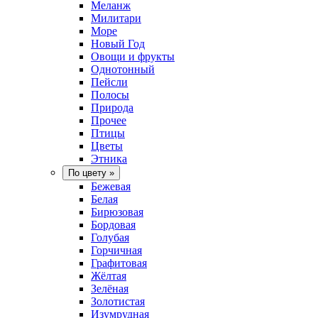
Меланж
Милитари
Море
Новый Год
Овощи и фрукты
Однотонный
Пейсли
Полосы
Природа
Прочее
Птицы
Цветы
Этника
По цвету
»
Бежевая
Белая
Бирюзовая
Бордовая
Голубая
Горчичная
Графитовая
Жёлтая
Зелёная
Золотистая
Изумрудная