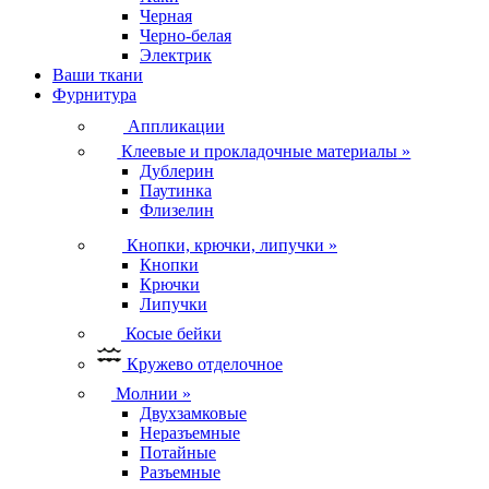
Черная
Черно-белая
Электрик
Ваши ткани
Фурнитура
Аппликации
Клеевые и прокладочные материалы
»
Дублерин
Паутинка
Флизелин
Кнопки, крючки, липучки
»
Кнопки
Крючки
Липучки
Косые бейки
Кружево отделочное
Молнии
»
Двухзамковые
Неразъемные
Потайные
Разъемные