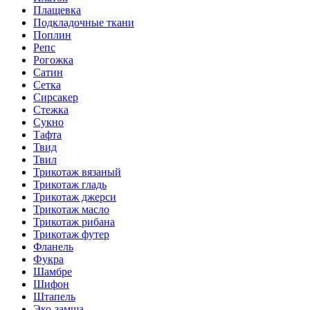
Плащевка
Подкладочные ткани
Поплин
Репс
Рогожка
Сатин
Сетка
Сирсакер
Стежка
Сукно
Тафта
Твид
Твил
Трикотаж вязаный
Трикотаж гладь
Трикотаж джерси
Трикотаж масло
Трикотаж рибана
Трикотаж футер
Фланель
Фукра
Шамбре
Шифон
Штапель
Эко-замша