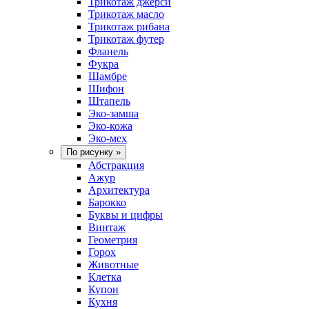
Трикотаж джерси
Трикотаж масло
Трикотаж рибана
Трикотаж футер
Фланель
Фукра
Шамбре
Шифон
Штапель
Эко-замша
Эко-кожа
Эко-мех
По рисунку
»
Абстракция
Ажур
Архитектура
Барокко
Буквы и цифры
Винтаж
Геометрия
Горох
Животные
Клетка
Купон
Кухня