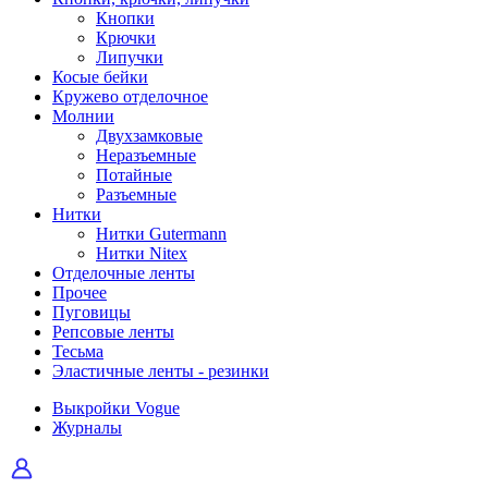
Кнопки
Крючки
Липучки
Косые бейки
Кружево отделочное
Молнии
Двухзамковые
Неразъемные
Потайные
Разъемные
Нитки
Нитки Gutermann
Нитки Nitex
Отделочные ленты
Прочее
Пуговицы
Репсовые ленты
Тесьма
Эластичные ленты - резинки
Выкройки Vogue
Журналы