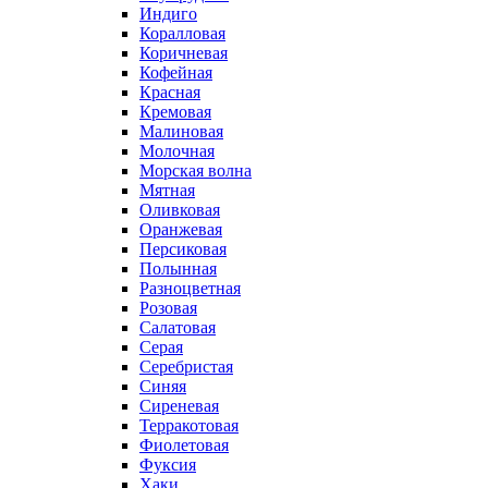
Индиго
Коралловая
Коричневая
Кофейная
Красная
Кремовая
Малиновая
Молочная
Морская волна
Мятная
Оливковая
Оранжевая
Персиковая
Полынная
Разноцветная
Розовая
Салатовая
Серая
Серебристая
Синяя
Сиреневая
Терракотовая
Фиолетовая
Фуксия
Хаки