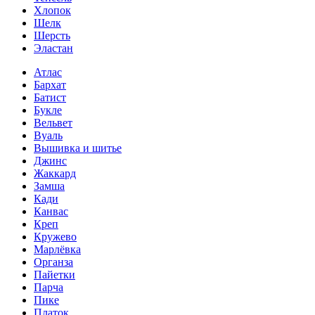
Хлопок
Шелк
Шерсть
Эластан
Атлас
Бархат
Батист
Букле
Вельвет
Вуаль
Вышивка и шитье
Джинс
Жаккард
Замша
Кади
Канвас
Креп
Кружево
Марлёвка
Органза
Пайетки
Парча
Пике
Платок