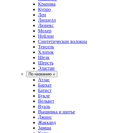
Крапива
Купро
Лен
Лиоцелл
Люрекс
Мохер
Нейлон
Синтетические волокна
Тенсель
Хлопок
Шелк
Шерсть
Эластан
По названию
»
Атлас
Бархат
Батист
Букле
Вельвет
Вуаль
Вышивка и шитье
Джинс
Жаккард
Замша