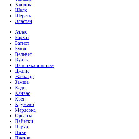
Хлопок
Шелк
Шерсть
Эластан
Атлас
Бархат
Батист
Букле
Вельвет
Вуаль
Вышивка и шитье
Джинс
Жаккард
Замша
Кади
Канвас
Креп
Кружево
Марлёвка
Органза
Пайетки
Парча
Пике
Платок