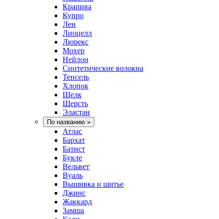
Крапива
Купро
Лен
Лиоцелл
Люрекс
Мохер
Нейлон
Синтетические волокна
Тенсель
Хлопок
Шелк
Шерсть
Эластан
По названию
»
Атлас
Бархат
Батист
Букле
Вельвет
Вуаль
Вышивка и шитье
Джинс
Жаккард
Замша