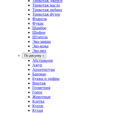
Трикотаж джерси
Трикотаж масло
Трикотаж рибана
Трикотаж футер
Фланель
Фукра
Шамбре
Шифон
Штапель
Эко-замша
Эко-кожа
Эко-мех
По рисунку
»
Абстракция
Ажур
Архитектура
Барокко
Буквы и цифры
Винтаж
Геометрия
Горох
Животные
Клетка
Купон
Кухня