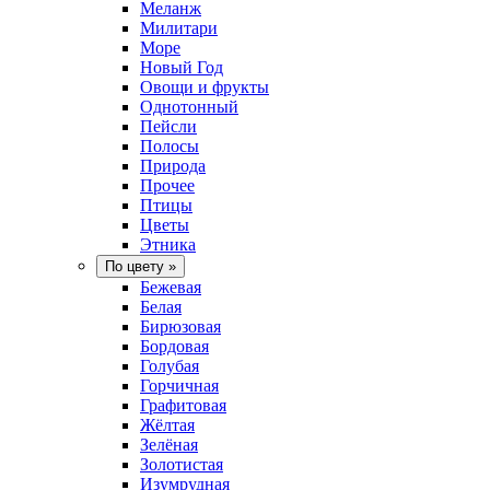
Меланж
Милитари
Море
Новый Год
Овощи и фрукты
Однотонный
Пейсли
Полосы
Природа
Прочее
Птицы
Цветы
Этника
По цвету
»
Бежевая
Белая
Бирюзовая
Бордовая
Голубая
Горчичная
Графитовая
Жёлтая
Зелёная
Золотистая
Изумрудная