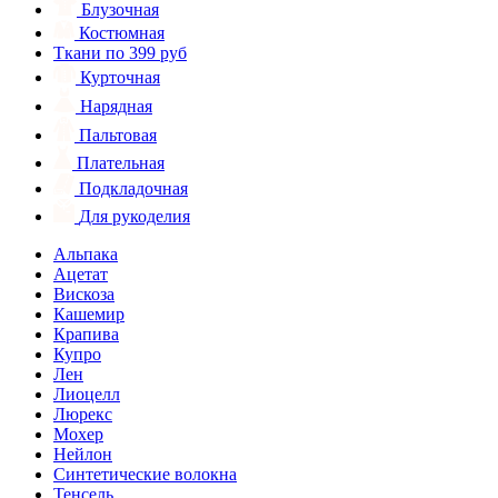
Блузочная
Костюмная
Ткани по 399 руб
Курточная
Нарядная
Пальтовая
Плательная
Подкладочная
Для рукоделия
Альпака
Ацетат
Вискоза
Кашемир
Крапива
Купро
Лен
Лиоцелл
Люрекс
Мохер
Нейлон
Синтетические волокна
Тенсель