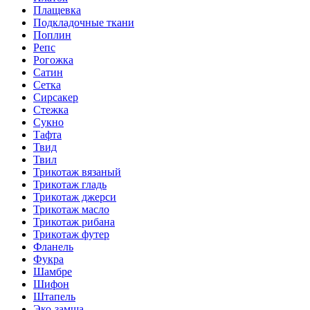
Плащевка
Подкладочные ткани
Поплин
Репс
Рогожка
Сатин
Сетка
Сирсакер
Стежка
Сукно
Тафта
Твид
Твил
Трикотаж вязаный
Трикотаж гладь
Трикотаж джерси
Трикотаж масло
Трикотаж рибана
Трикотаж футер
Фланель
Фукра
Шамбре
Шифон
Штапель
Эко-замша