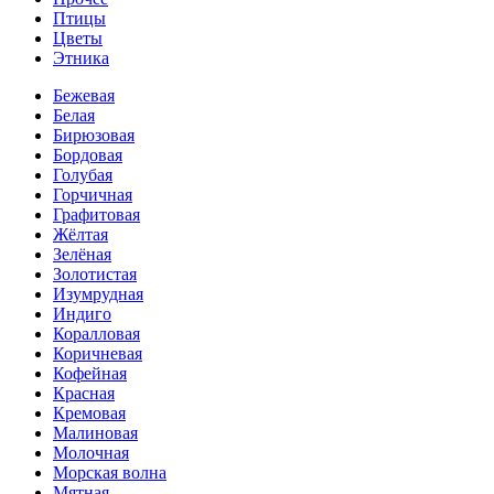
Птицы
Цветы
Этника
Бежевая
Белая
Бирюзовая
Бордовая
Голубая
Горчичная
Графитовая
Жёлтая
Зелёная
Золотистая
Изумрудная
Индиго
Коралловая
Коричневая
Кофейная
Красная
Кремовая
Малиновая
Молочная
Морская волна
Мятная