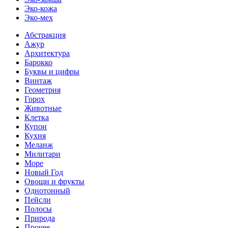
Эко-кожа
Эко-мех
Абстракция
Ажур
Архитектура
Барокко
Буквы и цифры
Винтаж
Геометрия
Горох
Животные
Клетка
Купон
Кухня
Меланж
Милитари
Море
Новый Год
Овощи и фрукты
Однотонный
Пейсли
Полосы
Природа
Прочее