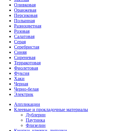
Оливковая
Оранжевая
Персиковая
Полынная
Разноцветная
Розовая
Салатовая
Серая
Серебристая
Синяя
Сиреневая
Терракотовая
Фиолетовая
Фуксия
Хаки
Черная
Черно-белая
Электрик
Аппликации
Клеевые и прокладочные материалы
Дублерин
Паутинка
Флизелин
Кнопки, крючки, липучки