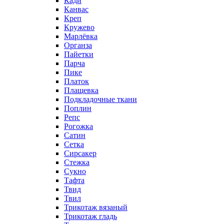
Кади
Канвас
Креп
Кружево
Марлёвка
Органза
Пайетки
Парча
Пике
Платок
Плащевка
Подкладочные ткани
Поплин
Репс
Рогожка
Сатин
Сетка
Сирсакер
Стежка
Сукно
Тафта
Твид
Твил
Трикотаж вязаный
Трикотаж гладь