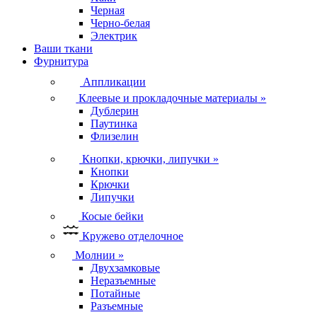
Черная
Черно-белая
Электрик
Ваши ткани
Фурнитура
Аппликации
Клеевые и прокладочные материалы
»
Дублерин
Паутинка
Флизелин
Кнопки, крючки, липучки
»
Кнопки
Крючки
Липучки
Косые бейки
Кружево отделочное
Молнии
»
Двухзамковые
Неразъемные
Потайные
Разъемные