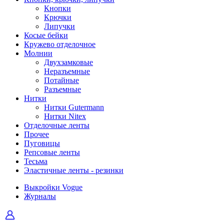
Кнопки
Крючки
Липучки
Косые бейки
Кружево отделочное
Молнии
Двухзамковые
Неразъемные
Потайные
Разъемные
Нитки
Нитки Gutermann
Нитки Nitex
Отделочные ленты
Прочее
Пуговицы
Репсовые ленты
Тесьма
Эластичные ленты - резинки
Выкройки Vogue
Журналы