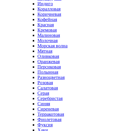
Индиго
Коралловая
Коричневая
Кофейная
Красная
Кремовая
Малиновая
Молочная
Морская волна
Мятная
Оливковая
Оранжевая
Персиковая
Полынная
Разноцветная
Розовая
Салатовая
Серая
Серебристая
Синяя
Сиреневая
Терракотовая
Фиолетовая
Фуксия
Хаки