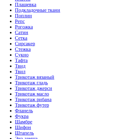
Плащевка
Подкладочные ткани
Поплин
Репс
Рогожка
Сатин
Сетка
Сирсакер
Стежка
Сукно
Тафта
Твид
Твил
Трикотаж вязаный
Трикотаж гладь
Трикотаж джерси
Трикотаж масло
Трикотаж рибана
Трикотаж футер
Фланель
Фукра
Шамбре
Шифон
Штапель
Эко-замша