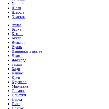
Хлопок
Шелк
Шерсть
Эластан
Атлас
Бархат
Батист
Букле
Вельвет
Вуаль
Вышивка и шитье
Джинс
Жаккард
Замша
Кади
Канвас
Креп
Кружево
Марлёвка
Органза
Пайетки
Парча
Пике
Платок