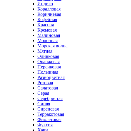
Индиго
Коралловая
Коричневая
Кофейная
Красная
Кремовая
Малиновая
Молочная
Морская волна
Мятная
Оливковая
Оранжевая
Персиковая
Полынная
Разноцветная
Розовая
Салатовая
Серая
Серебристая
Синяя
Сиреневая
Терракотовая
Фиолетовая
Фуксия
Хаки