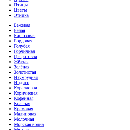
Птицы
Цветы
Этника
Бежевая
Белая
Бирюзовая
Бордовая
Голубая
Горчичная
Графитовая
Жёлтая
Зелёная
Золотистая
Изумрудная
Индиго
Коралловая
Коричневая
Кофейная
Красная
Кремовая
Малиновая
Молочная
Морская волна
Мятная