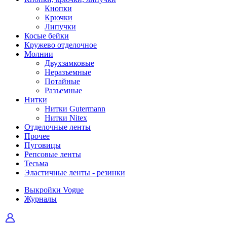
Кнопки
Крючки
Липучки
Косые бейки
Кружево отделочное
Молнии
Двухзамковые
Неразъемные
Потайные
Разъемные
Нитки
Нитки Gutermann
Нитки Nitex
Отделочные ленты
Прочее
Пуговицы
Репсовые ленты
Тесьма
Эластичные ленты - резинки
Выкройки Vogue
Журналы