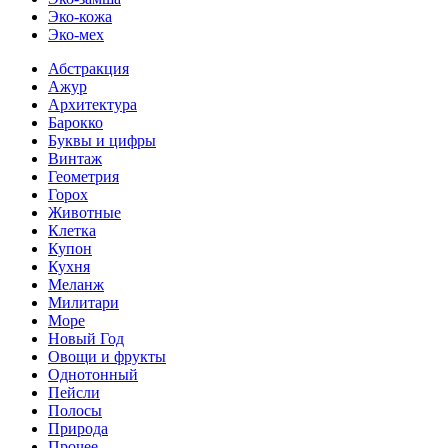
Эко-кожа
Эко-мех
Абстракция
Ажур
Архитектура
Барокко
Буквы и цифры
Винтаж
Геометрия
Горох
Животные
Клетка
Купон
Кухня
Меланж
Милитари
Море
Новый Год
Овощи и фрукты
Однотонный
Пейсли
Полосы
Природа
Прочее