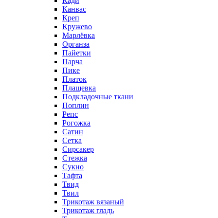
Кади
Канвас
Креп
Кружево
Марлёвка
Органза
Пайетки
Парча
Пике
Платок
Плащевка
Подкладочные ткани
Поплин
Репс
Рогожка
Сатин
Сетка
Сирсакер
Стежка
Сукно
Тафта
Твид
Твил
Трикотаж вязаный
Трикотаж гладь