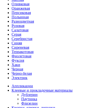
Оливковая
Оранжевая
Персиковая
Полынная
Разноцветная
Розовая
Салатовая
Серая
Серебристая
Синяя
Сиреневая
Терракотовая
Фиолетовая
Фуксия
Хаки
Черная
Черно-белая
Электрик
Аппликации
Клеевые и прокладочные материалы
Дублерин
Паутинка
Флизелин
Кнопки, крючки, липучки