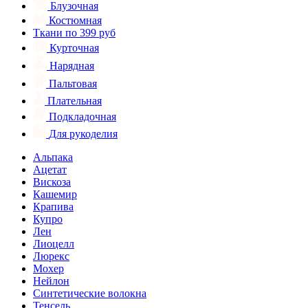
Блузочная
Костюмная
Ткани по 399 руб
Курточная
Нарядная
Пальтовая
Плательная
Подкладочная
Для рукоделия
Альпака
Ацетат
Вискоза
Кашемир
Крапива
Купро
Лен
Лиоцелл
Люрекс
Мохер
Нейлон
Синтетические волокна
Тенсель