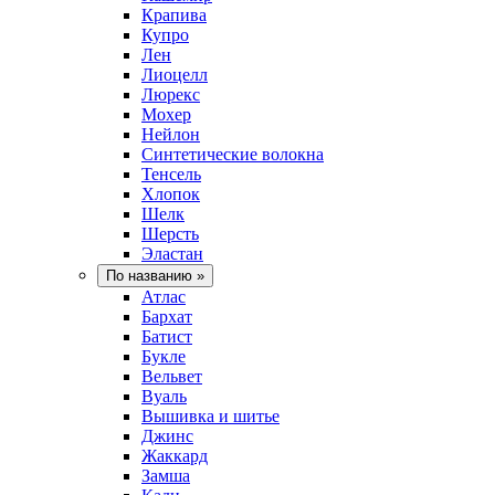
Крапива
Купро
Лен
Лиоцелл
Люрекс
Мохер
Нейлон
Синтетические волокна
Тенсель
Хлопок
Шелк
Шерсть
Эластан
По названию
»
Атлас
Бархат
Батист
Букле
Вельвет
Вуаль
Вышивка и шитье
Джинс
Жаккард
Замша