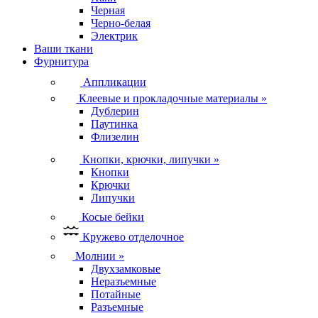
Черная
Черно-белая
Электрик
Ваши ткани
Фурнитура
Аппликации
Клеевые и прокладочные материалы
»
Дублерин
Паутинка
Флизелин
Кнопки, крючки, липучки
»
Кнопки
Крючки
Липучки
Косые бейки
Кружево отделочное
Молнии
»
Двухзамковые
Неразъемные
Потайные
Разъемные