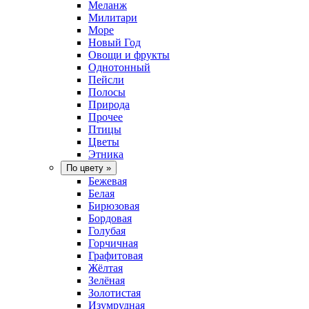
Меланж
Милитари
Море
Новый Год
Овощи и фрукты
Однотонный
Пейсли
Полосы
Природа
Прочее
Птицы
Цветы
Этника
По цвету
»
Бежевая
Белая
Бирюзовая
Бордовая
Голубая
Горчичная
Графитовая
Жёлтая
Зелёная
Золотистая
Изумрудная