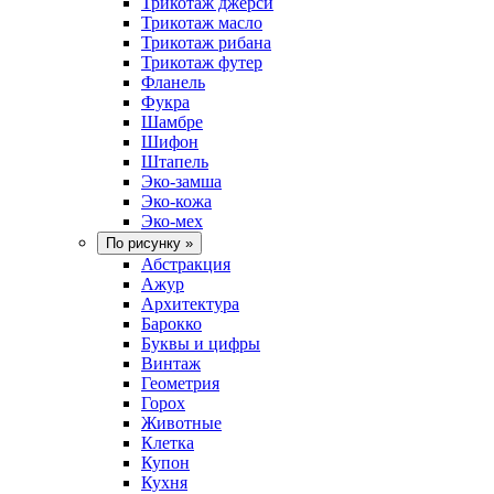
Трикотаж джерси
Трикотаж масло
Трикотаж рибана
Трикотаж футер
Фланель
Фукра
Шамбре
Шифон
Штапель
Эко-замша
Эко-кожа
Эко-мех
По рисунку
»
Абстракция
Ажур
Архитектура
Барокко
Буквы и цифры
Винтаж
Геометрия
Горох
Животные
Клетка
Купон
Кухня