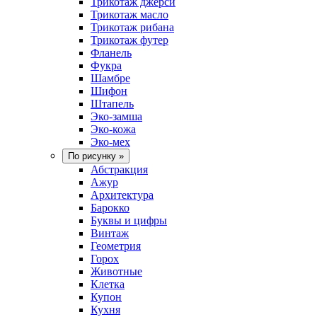
Трикотаж джерси
Трикотаж масло
Трикотаж рибана
Трикотаж футер
Фланель
Фукра
Шамбре
Шифон
Штапель
Эко-замша
Эко-кожа
Эко-мех
По рисунку
»
Абстракция
Ажур
Архитектура
Барокко
Буквы и цифры
Винтаж
Геометрия
Горох
Животные
Клетка
Купон
Кухня