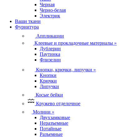
Черная
Черно-белая
Электрик
Ваши ткани
Фурнитура
Аппликации
Клеевые и прокладочные материалы
»
Дублерин
Паутинка
Флизелин
Кнопки, крючки, липучки
»
Кнопки
Крючки
Липучки
Косые бейки
Кружево отделочное
Молнии
»
Двухзамковые
Неразъемные
Потайные
Разъемные