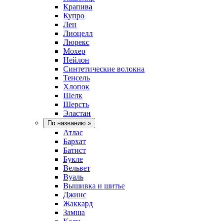
Крапива
Купро
Лен
Лиоцелл
Люрекс
Мохер
Нейлон
Синтетические волокна
Тенсель
Хлопок
Шелк
Шерсть
Эластан
По названию
»
Атлас
Бархат
Батист
Букле
Вельвет
Вуаль
Вышивка и шитье
Джинс
Жаккард
Замша