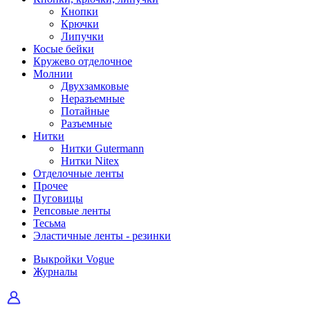
Кнопки
Крючки
Липучки
Косые бейки
Кружево отделочное
Молнии
Двухзамковые
Неразъемные
Потайные
Разъемные
Нитки
Нитки Gutermann
Нитки Nitex
Отделочные ленты
Прочее
Пуговицы
Репсовые ленты
Тесьма
Эластичные ленты - резинки
Выкройки Vogue
Журналы