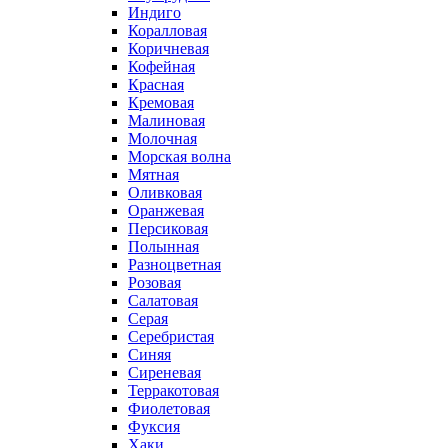
Индиго
Коралловая
Коричневая
Кофейная
Красная
Кремовая
Малиновая
Молочная
Морская волна
Мятная
Оливковая
Оранжевая
Персиковая
Полынная
Разноцветная
Розовая
Салатовая
Серая
Серебристая
Синяя
Сиреневая
Терракотовая
Фиолетовая
Фуксия
Хаки