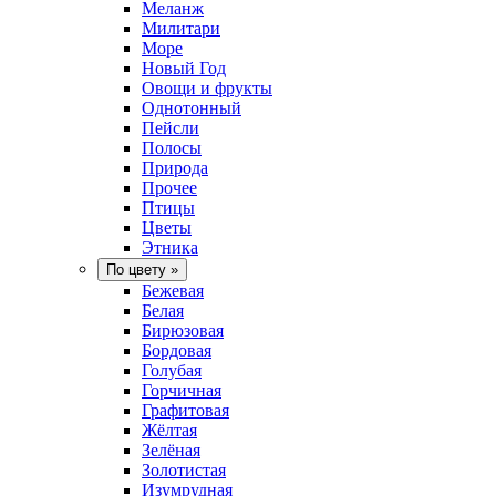
Меланж
Милитари
Море
Новый Год
Овощи и фрукты
Однотонный
Пейсли
Полосы
Природа
Прочее
Птицы
Цветы
Этника
По цвету
»
Бежевая
Белая
Бирюзовая
Бордовая
Голубая
Горчичная
Графитовая
Жёлтая
Зелёная
Золотистая
Изумрудная