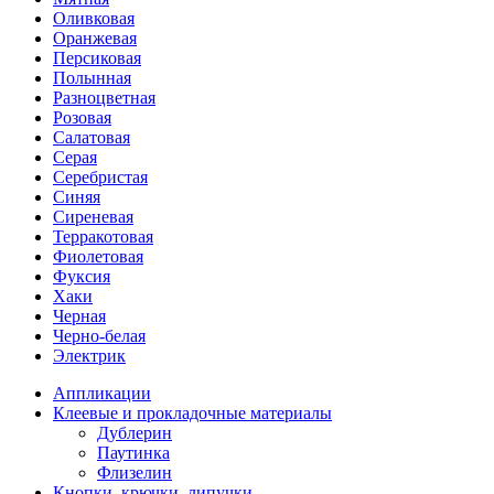
Оливковая
Оранжевая
Персиковая
Полынная
Разноцветная
Розовая
Салатовая
Серая
Серебристая
Синяя
Сиреневая
Терракотовая
Фиолетовая
Фуксия
Хаки
Черная
Черно-белая
Электрик
Аппликации
Клеевые и прокладочные материалы
Дублерин
Паутинка
Флизелин
Кнопки, крючки, липучки