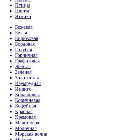
Птицы
Цветы
Этника
Бежевая
Белая
Бирюзовая
Бордовая
Голубая
Горчичная
Графитовая
Жёлтая
Зелёная
Золотистая
Изумрудная
Индиго
Коралловая
Коричневая
Кофейная
Красная
Кремовая
Малиновая
Молочная
Морская волна
Мятная