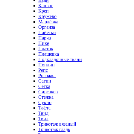
Кади
Канвас
Креп
Кружево
Марлёвка
Органза
Пайетки
Парча
Пике
Платок
Плащевка
Подкладочные ткани
Поплин
Репс
Рогожка
Сатин
Сетка
Сирсакер
Стежка
Сукно
Тафта
Твид
Твил
Трикотаж вязаный
Трикотаж гладь