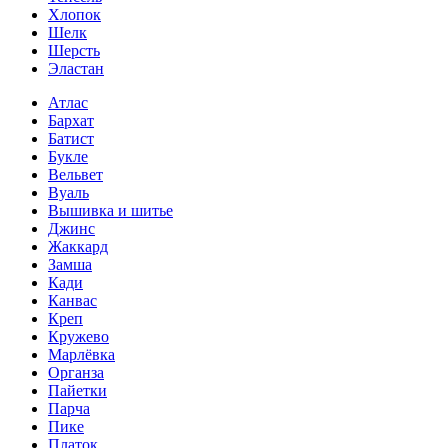
Хлопок
Шелк
Шерсть
Эластан
Атлас
Бархат
Батист
Букле
Вельвет
Вуаль
Вышивка и шитье
Джинс
Жаккард
Замша
Кади
Канвас
Креп
Кружево
Марлёвка
Органза
Пайетки
Парча
Пике
Платок