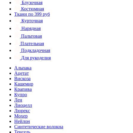
Блузочная
Костюмная
Ткани по 399 руб
Курточная
Нарядная
Пальтовая
Плательная
Подкладочная
Для рукоделия
Альпака
Ацетат
Вискоза
Кашемир
Крапива
Купро
Лен
Лиоцелл
Люрекс
Мохер
Нейлон
Синтетические волокна
Тенсель