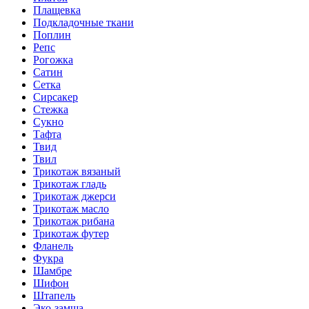
Плащевка
Подкладочные ткани
Поплин
Репс
Рогожка
Сатин
Сетка
Сирсакер
Стежка
Сукно
Тафта
Твид
Твил
Трикотаж вязаный
Трикотаж гладь
Трикотаж джерси
Трикотаж масло
Трикотаж рибана
Трикотаж футер
Фланель
Фукра
Шамбре
Шифон
Штапель
Эко-замша