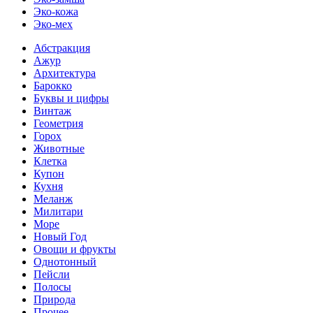
Эко-кожа
Эко-мех
Абстракция
Ажур
Архитектура
Барокко
Буквы и цифры
Винтаж
Геометрия
Горох
Животные
Клетка
Купон
Кухня
Меланж
Милитари
Море
Новый Год
Овощи и фрукты
Однотонный
Пейсли
Полосы
Природа
Прочее