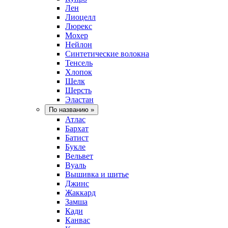
Лен
Лиоцелл
Люрекс
Мохер
Нейлон
Синтетические волокна
Тенсель
Хлопок
Шелк
Шерсть
Эластан
По названию
»
Атлас
Бархат
Батист
Букле
Вельвет
Вуаль
Вышивка и шитье
Джинс
Жаккард
Замша
Кади
Канвас