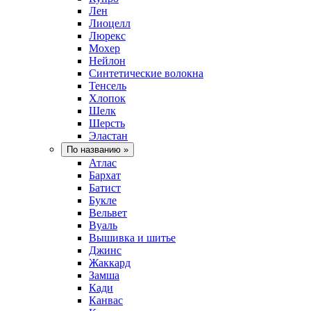
Лен
Лиоцелл
Люрекс
Мохер
Нейлон
Синтетические волокна
Тенсель
Хлопок
Шелк
Шерсть
Эластан
По названию
»
Атлас
Бархат
Батист
Букле
Вельвет
Вуаль
Вышивка и шитье
Джинс
Жаккард
Замша
Кади
Канвас