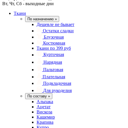
Вт, Чт, Сб - выходные дни
Ткани
По назначению
»
Дешевле не бывает
Остатки сладки
Блузочная
Костюмная
Ткани по 399 руб
Курточная
Нарядная
Пальтовая
Плательная
Подкладочная
Для рукоделия
По составу
»
Альпака
Ацетат
Вискоза
Кашемир
Крапива
Купро