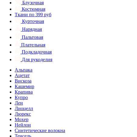
Блузочная
Костюмная
Ткани по 399 руб
Курточная
Нарядная
Пальтовая
Плательная
Подкладочная
Для рукоделия
Альпака
Ацетат
Вискоза
Кашемир
Крапива
Купро
Лен
Лиоцелл
Люрекс
Мохер
Нейлон
Синтетические волокна
Тенсель