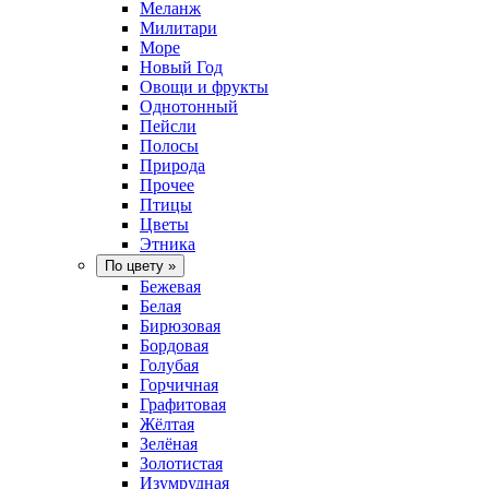
Меланж
Милитари
Море
Новый Год
Овощи и фрукты
Однотонный
Пейсли
Полосы
Природа
Прочее
Птицы
Цветы
Этника
По цвету
»
Бежевая
Белая
Бирюзовая
Бордовая
Голубая
Горчичная
Графитовая
Жёлтая
Зелёная
Золотистая
Изумрудная