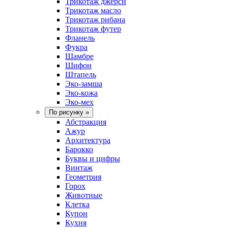
Трикотаж джерси
Трикотаж масло
Трикотаж рибана
Трикотаж футер
Фланель
Фукра
Шамбре
Шифон
Штапель
Эко-замша
Эко-кожа
Эко-мех
По рисунку
»
Абстракция
Ажур
Архитектура
Барокко
Буквы и цифры
Винтаж
Геометрия
Горох
Животные
Клетка
Купон
Кухня