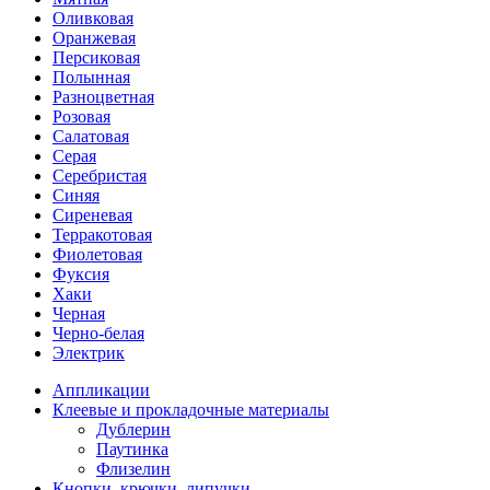
Оливковая
Оранжевая
Персиковая
Полынная
Разноцветная
Розовая
Салатовая
Серая
Серебристая
Синяя
Сиреневая
Терракотовая
Фиолетовая
Фуксия
Хаки
Черная
Черно-белая
Электрик
Аппликации
Клеевые и прокладочные материалы
Дублерин
Паутинка
Флизелин
Кнопки, крючки, липучки