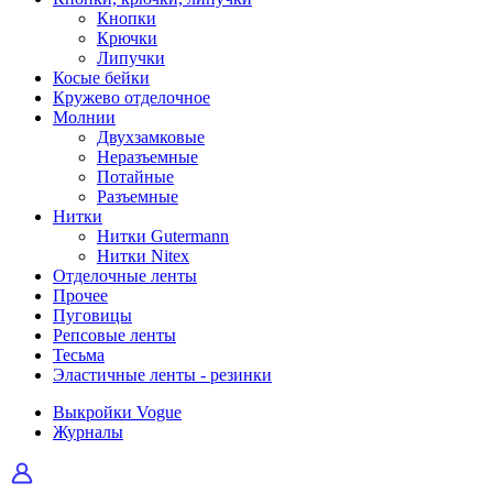
Кнопки
Крючки
Липучки
Косые бейки
Кружево отделочное
Молнии
Двухзамковые
Неразъемные
Потайные
Разъемные
Нитки
Нитки Gutermann
Нитки Nitex
Отделочные ленты
Прочее
Пуговицы
Репсовые ленты
Тесьма
Эластичные ленты - резинки
Выкройки Vogue
Журналы