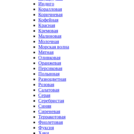
Индиго
Коралловая
Коричневая
Кофейная
Красная
Кремовая
Малиновая
Молочная
Морская волна
Мятная
Оливковая
Оранжевая
Персиковая
Полынная
Разноцветная
Розовая
Салатовая
Серая
Серебристая
Синяя
Сиреневая
Терракотовая
Фиолетовая
Фуксия
Хаки