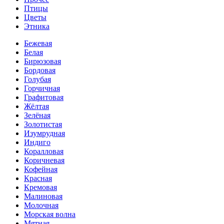
Птицы
Цветы
Этника
Бежевая
Белая
Бирюзовая
Бордовая
Голубая
Горчичная
Графитовая
Жёлтая
Зелёная
Золотистая
Изумрудная
Индиго
Коралловая
Коричневая
Кофейная
Красная
Кремовая
Малиновая
Молочная
Морская волна
Мятная