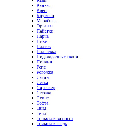
Кади
Канвас
Креп
Кружево
Марлёвка
Органза
Пайетки
Парча
Пике
Платок
Плащевка
Подкладочные ткани
Поплин
Репс
Рогожка
Сатин
Сетка
Сирсакер
Стежка
Сукно
Тафта
Твид
Твил
Трикотаж вязаный
Трикотаж гладь