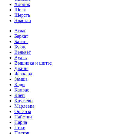
Хлопок
Шелк
Шерсть
Эластан
Атлас
Бархат
Батист
Букле
Вельвет
Вуаль
Вышивка и шитье
Джинс
Жаккард
Замша
Кади
Канвас
Креп
Кружево
Марлёвка
Органза
Пайетки
Парча
Пике
Платок