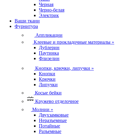
Черная
Черно-белая
Электрик
Ваши ткани
Фурнитура
Аппликации
Клеевые и прокладочные материалы
»
Дублерин
Паутинка
Флизелин
Кнопки, крючки, липучки
»
Кнопки
Крючки
Липучки
Косые бейки
Кружево отделочное
Молнии
»
Двухзамковые
Неразъемные
Потайные
Разъемные