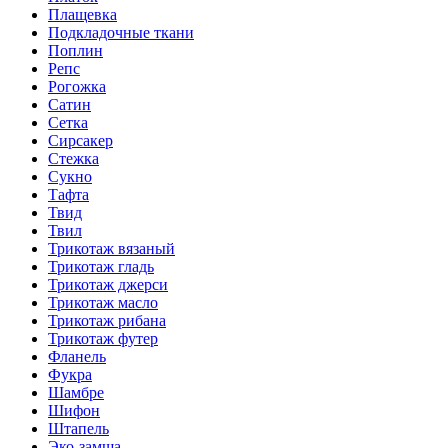
Плащевка
Подкладочные ткани
Поплин
Репс
Рогожка
Сатин
Сетка
Сирсакер
Стежка
Сукно
Тафта
Твид
Твил
Трикотаж вязаный
Трикотаж гладь
Трикотаж джерси
Трикотаж масло
Трикотаж рибана
Трикотаж футер
Фланель
Фукра
Шамбре
Шифон
Штапель
Эко-замша