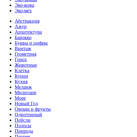
Эко-кожа
Эко-мех
Абстракция
Ажур
Архитектура
Барокко
Буквы и цифры
Винтаж
Геометрия
Горох
Животные
Клетка
Купон
Кухня
Меланж
Милитари
Море
Новый Год
Овощи и фрукты
Однотонный
Пейсли
Полосы
Природа
Прочее