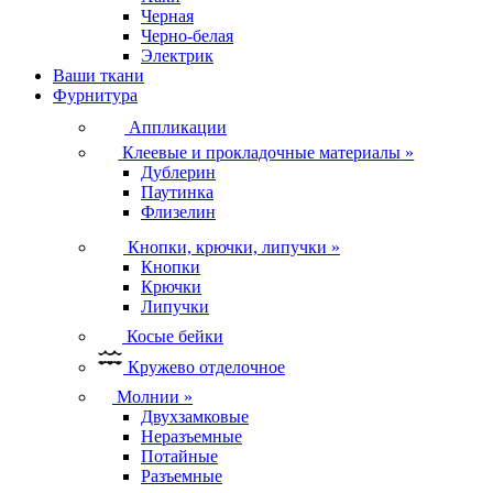
Черная
Черно-белая
Электрик
Ваши ткани
Фурнитура
Аппликации
Клеевые и прокладочные материалы
»
Дублерин
Паутинка
Флизелин
Кнопки, крючки, липучки
»
Кнопки
Крючки
Липучки
Косые бейки
Кружево отделочное
Молнии
»
Двухзамковые
Неразъемные
Потайные
Разъемные