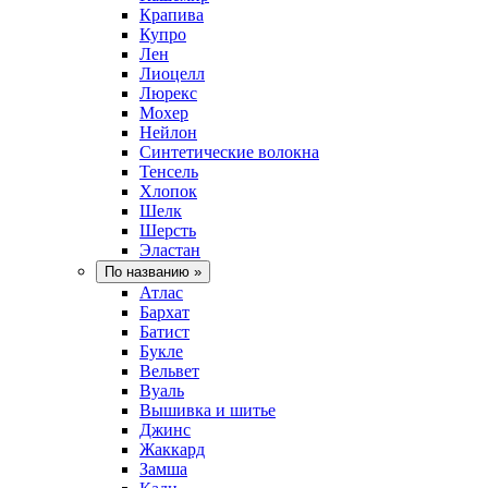
Крапива
Купро
Лен
Лиоцелл
Люрекс
Мохер
Нейлон
Синтетические волокна
Тенсель
Хлопок
Шелк
Шерсть
Эластан
По названию
»
Атлас
Бархат
Батист
Букле
Вельвет
Вуаль
Вышивка и шитье
Джинс
Жаккард
Замша