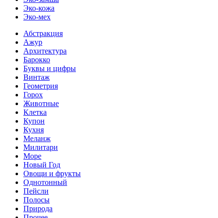
Эко-кожа
Эко-мех
Абстракция
Ажур
Архитектура
Барокко
Буквы и цифры
Винтаж
Геометрия
Горох
Животные
Клетка
Купон
Кухня
Меланж
Милитари
Море
Новый Год
Овощи и фрукты
Однотонный
Пейсли
Полосы
Природа
Прочее