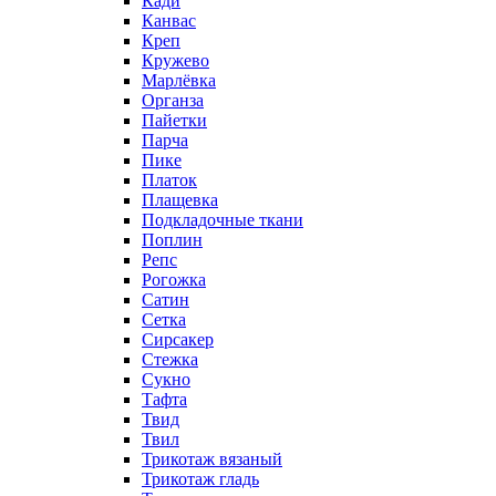
Кади
Канвас
Креп
Кружево
Марлёвка
Органза
Пайетки
Парча
Пике
Платок
Плащевка
Подкладочные ткани
Поплин
Репс
Рогожка
Сатин
Сетка
Сирсакер
Стежка
Сукно
Тафта
Твид
Твил
Трикотаж вязаный
Трикотаж гладь