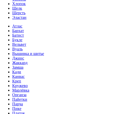
Хлопок
Шелк
Шерсть
Эластан
Атлас
Бархат
Батист
Букле
Вельвет
Вуаль
Вышивка и шитье
Джинс
Жаккард
Замша
Кади
Канвас
Креп
Кружево
Марлёвка
Органза
Пайетки
Парча
Пике
Платок