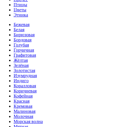
Птицы
Цветы
Этника
Бежевая
Белая
Бирюзовая
Бордовая
Голубая
Горчичная
Графитовая
Жёлтая
Зелёная
Золотистая
Изумрудная
Индиго
Коралловая
Коричневая
Кофейная
Красная
Кремовая
Малиновая
Молочная
Морская волна
Мятная