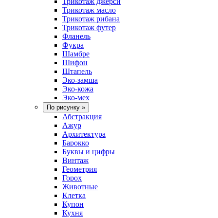
Трикотаж джерси
Трикотаж масло
Трикотаж рибана
Трикотаж футер
Фланель
Фукра
Шамбре
Шифон
Штапель
Эко-замша
Эко-кожа
Эко-мех
По рисунку
»
Абстракция
Ажур
Архитектура
Барокко
Буквы и цифры
Винтаж
Геометрия
Горох
Животные
Клетка
Купон
Кухня