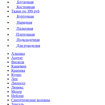
Блузочная
Костюмная
Ткани по 399 руб
Курточная
Нарядная
Пальтовая
Плательная
Подкладочная
Для рукоделия
Альпака
Ацетат
Вискоза
Кашемир
Крапива
Купро
Лен
Лиоцелл
Люрекс
Мохер
Нейлон
Синтетические волокна
Тенсель