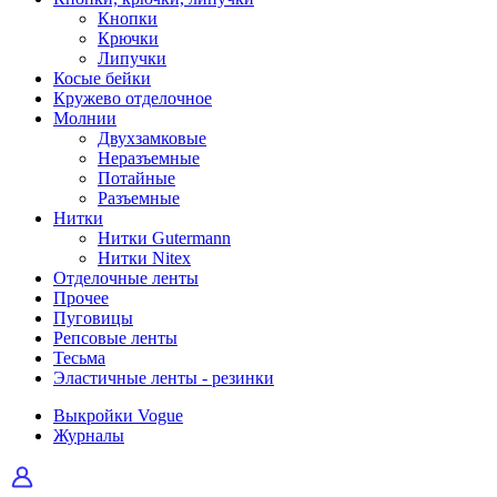
Кнопки
Крючки
Липучки
Косые бейки
Кружево отделочное
Молнии
Двухзамковые
Неразъемные
Потайные
Разъемные
Нитки
Нитки Gutermann
Нитки Nitex
Отделочные ленты
Прочее
Пуговицы
Репсовые ленты
Тесьма
Эластичные ленты - резинки
Выкройки Vogue
Журналы