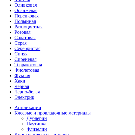
Оливковая
Оранжевая
Персиковая
Полынная
Разноцветная
Розовая
Салатовая
Серая
Серебристая
Синяя
Сиреневая
Терракотовая
Фиолетовая
Фуксия
Хаки
Черная
Черно-белая
Электрик
Аппликации
Клеевые и прокладочные материалы
Дублерин
Паутинка
Флизелин
Кнопки, крючки, липучки