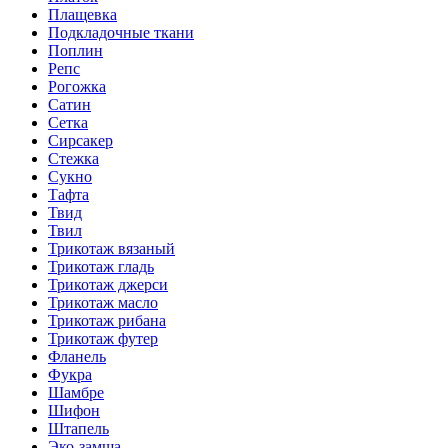
Плащевка
Подкладочные ткани
Поплин
Репс
Рогожка
Сатин
Сетка
Сирсакер
Стежка
Сукно
Тафта
Твид
Твил
Трикотаж вязаный
Трикотаж гладь
Трикотаж джерси
Трикотаж масло
Трикотаж рибана
Трикотаж футер
Фланель
Фукра
Шамбре
Шифон
Штапель
Эко-замша