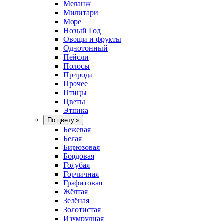
Меланж
Милитари
Море
Новый Год
Овощи и фрукты
Однотонный
Пейсли
Полосы
Природа
Прочее
Птицы
Цветы
Этника
По цвету
»
Бежевая
Белая
Бирюзовая
Бордовая
Голубая
Горчичная
Графитовая
Жёлтая
Зелёная
Золотистая
Изумрудная