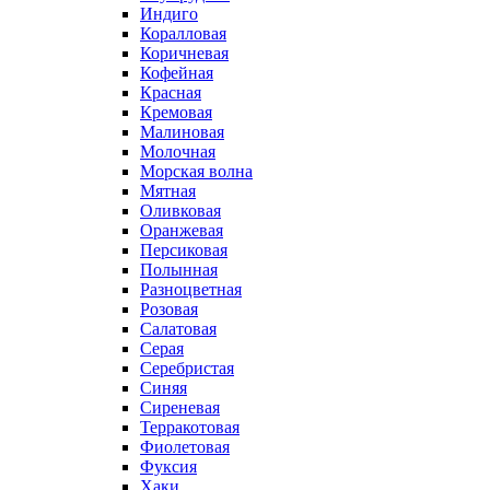
Индиго
Коралловая
Коричневая
Кофейная
Красная
Кремовая
Малиновая
Молочная
Морская волна
Мятная
Оливковая
Оранжевая
Персиковая
Полынная
Разноцветная
Розовая
Салатовая
Серая
Серебристая
Синяя
Сиреневая
Терракотовая
Фиолетовая
Фуксия
Хаки