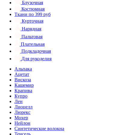
Блузочная
Костюмная
Ткани по 399 руб
Курточная
Нарядная
Пальтовая
Плательная
Подкладочная
Для рукоделия
Альпака
Ацетат
Вискоза
Кашемир
Крапива
Купро
Лен
Лиоцелл
Люрекс
Мохер
Нейлон
Синтетические волокна
Тенсель