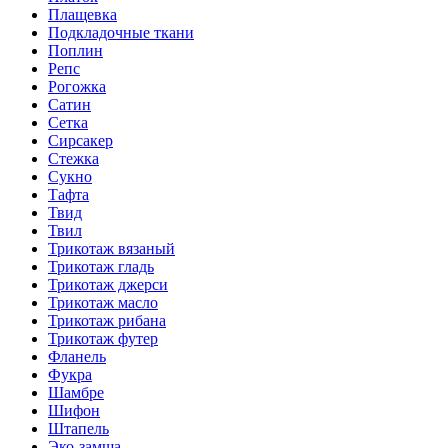
Плащевка
Подкладочные ткани
Поплин
Репс
Рогожка
Сатин
Сетка
Сирсакер
Стежка
Сукно
Тафта
Твид
Твил
Трикотаж вязаный
Трикотаж гладь
Трикотаж джерси
Трикотаж масло
Трикотаж рибана
Трикотаж футер
Фланель
Фукра
Шамбре
Шифон
Штапель
Эко-замша