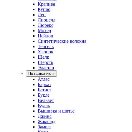
Крапива
Купро
Лен
Лиоцелл
Люрекс
Мохер
Нейлон
Синтетические волокна
Тенсель
Хлопок
Шелк
Шерсть
Эластан
По названию
»
Атлас
Бархат
Батист
Букле
Вельвет
Вуаль
Вышивка и шитье
Джинс
Жаккард
Замша