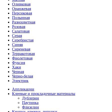
Оливковая
Оранжевая
Персиковая
Полынная
Разноцветная
Розовая
Салатовая
Серая
Серебристая
Синяя
Сиреневая
Терракотовая
Фиолетовая
Фуксия
Хаки
Черная
Черно-белая
Электрик
Аппликации
Клеевые и прокладочные материалы
Дублерин
Паутинка
Флизелин
Кнопки, крючки, липучки