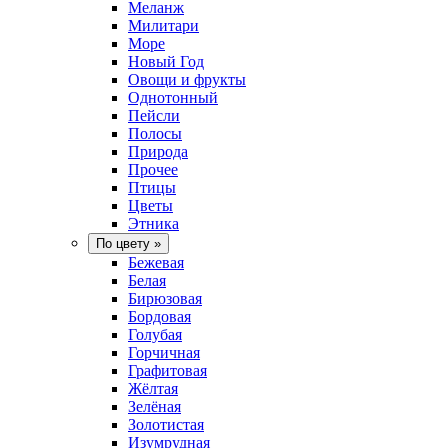
Меланж
Милитари
Море
Новый Год
Овощи и фрукты
Однотонный
Пейсли
Полосы
Природа
Прочее
Птицы
Цветы
Этника
По цвету
»
Бежевая
Белая
Бирюзовая
Бордовая
Голубая
Горчичная
Графитовая
Жёлтая
Зелёная
Золотистая
Изумрудная