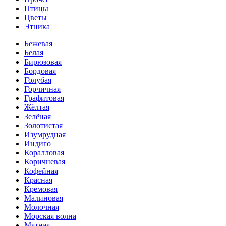
Птицы
Цветы
Этника
Бежевая
Белая
Бирюзовая
Бордовая
Голубая
Горчичная
Графитовая
Жёлтая
Зелёная
Золотистая
Изумрудная
Индиго
Коралловая
Коричневая
Кофейная
Красная
Кремовая
Малиновая
Молочная
Морская волна
Мятная