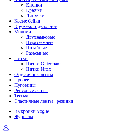
Кнопки
Крючки
Липучки
Косые бейки
Кружево отделочное
Молнии
Двухзамковые
Неразъемные
Потайные
Разъемные
Нитки
Нитки Gutermann
Нитки Nitex
Отделочные ленты
Прочее
Пуговицы
Репсовые ленты
Тесьма
Эластичные ленты - резинки
Выкройки Vogue
Журналы