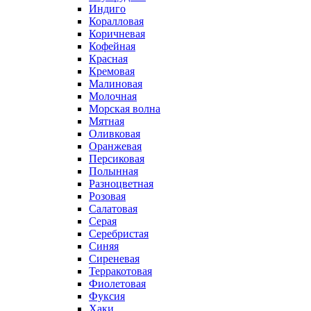
Индиго
Коралловая
Коричневая
Кофейная
Красная
Кремовая
Малиновая
Молочная
Морская волна
Мятная
Оливковая
Оранжевая
Персиковая
Полынная
Разноцветная
Розовая
Салатовая
Серая
Серебристая
Синяя
Сиреневая
Терракотовая
Фиолетовая
Фуксия
Хаки