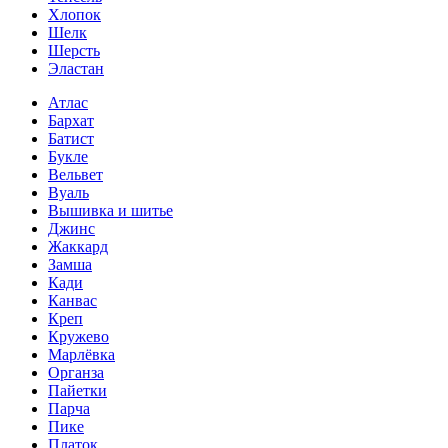
Хлопок
Шелк
Шерсть
Эластан
Атлас
Бархат
Батист
Букле
Вельвет
Вуаль
Вышивка и шитье
Джинс
Жаккард
Замша
Кади
Канвас
Креп
Кружево
Марлёвка
Органза
Пайетки
Парча
Пике
Платок