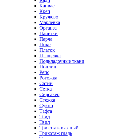
Кади
Канвас
Креп
Кружево
Марлёвка
Органза
Пайетки
Парча
Пике
Платок
Плащевка
Подкладочные ткани
Поплин
Репс
Рогожка
Сатин
Сетка
Сирсакер
Стежка
Сукно
Тафта
Твид
Твил
Трикотаж вязаный
Трикотаж гладь