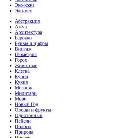
Эко-кожа
Эко-мех
Абстракция
Ажур
Архитектура
Барокко
Буквы и цифры
Винтаж
Геометрия
Горох
Животные
Клетка
Купон
Кухня
Меланж
Милитари
Море
Новый Год
Овощи и фрукты
Однотонный
Пейсли
Полосы
Природа
Прочее