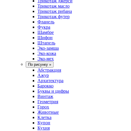
Трикотаж джерси
Трикотаж масло
Трикотаж рибана
Трикотаж футер
Фланель
Фукра
Шамбре
Шифон
Штапель
Эко-замша
Эко-кожа
Эко-мех
По рисунку
»
Абстракция
Ажур
Архитектура
Барокко
Буквы и цифры
Винтаж
Геометрия
Горох
Животные
Клетка
Купон
Кухня