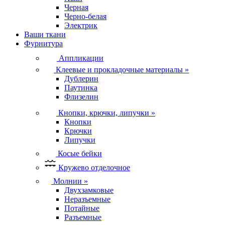
Черная
Черно-белая
Электрик
Ваши ткани
Фурнитура
Аппликации
Клеевые и прокладочные материалы
»
Дублерин
Паутинка
Флизелин
Кнопки, крючки, липучки
»
Кнопки
Крючки
Липучки
Косые бейки
Кружево отделочное
Молнии
»
Двухзамковые
Неразъемные
Потайные
Разъемные