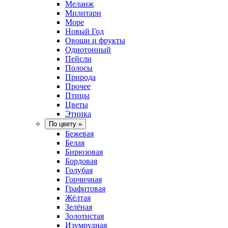
Меланж
Милитари
Море
Новый Год
Овощи и фрукты
Однотонный
Пейсли
Полосы
Природа
Прочее
Птицы
Цветы
Этника
По цвету
»
Бежевая
Белая
Бирюзовая
Бордовая
Голубая
Горчичная
Графитовая
Жёлтая
Зелёная
Золотистая
Изумрудная