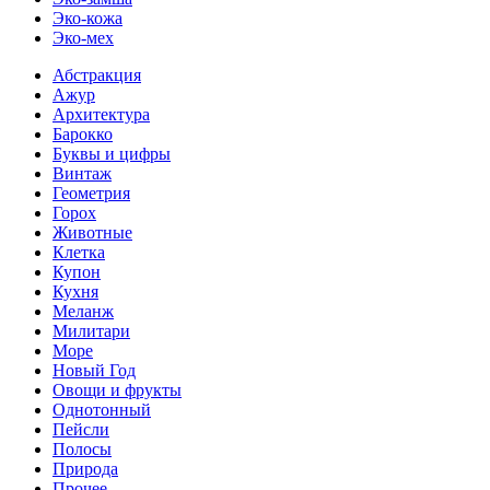
Эко-кожа
Эко-мех
Абстракция
Ажур
Архитектура
Барокко
Буквы и цифры
Винтаж
Геометрия
Горох
Животные
Клетка
Купон
Кухня
Меланж
Милитари
Море
Новый Год
Овощи и фрукты
Однотонный
Пейсли
Полосы
Природа
Прочее