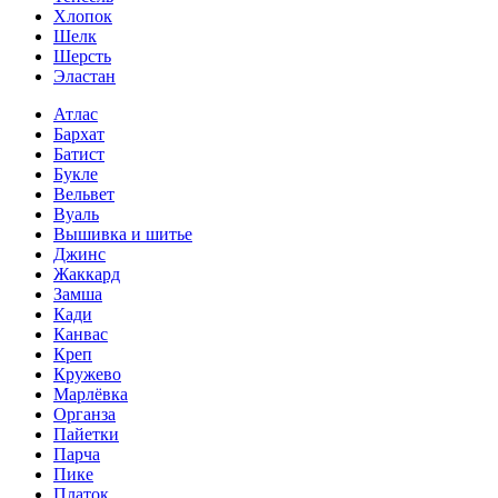
Хлопок
Шелк
Шерсть
Эластан
Атлас
Бархат
Батист
Букле
Вельвет
Вуаль
Вышивка и шитье
Джинс
Жаккард
Замша
Кади
Канвас
Креп
Кружево
Марлёвка
Органза
Пайетки
Парча
Пике
Платок