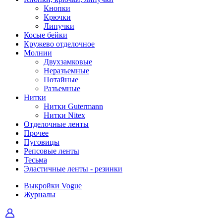
Кнопки
Крючки
Липучки
Косые бейки
Кружево отделочное
Молнии
Двухзамковые
Неразъемные
Потайные
Разъемные
Нитки
Нитки Gutermann
Нитки Nitex
Отделочные ленты
Прочее
Пуговицы
Репсовые ленты
Тесьма
Эластичные ленты - резинки
Выкройки Vogue
Журналы