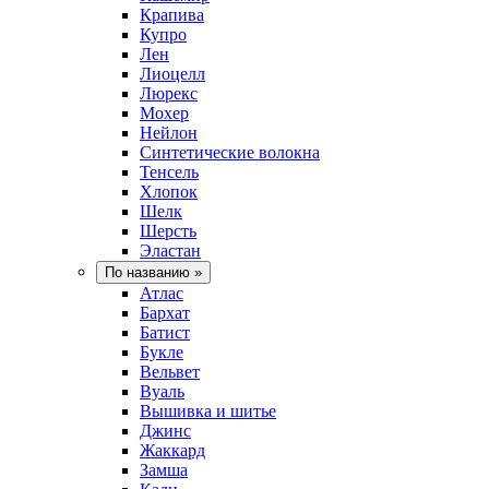
Крапива
Купро
Лен
Лиоцелл
Люрекс
Мохер
Нейлон
Синтетические волокна
Тенсель
Хлопок
Шелк
Шерсть
Эластан
По названию
»
Атлас
Бархат
Батист
Букле
Вельвет
Вуаль
Вышивка и шитье
Джинс
Жаккард
Замша