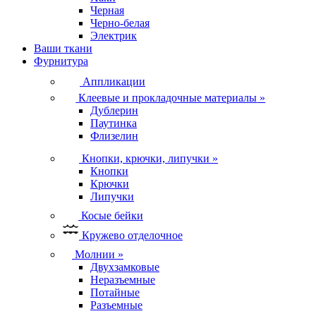
Черная
Черно-белая
Электрик
Ваши ткани
Фурнитура
Аппликации
Клеевые и прокладочные материалы
»
Дублерин
Паутинка
Флизелин
Кнопки, крючки, липучки
»
Кнопки
Крючки
Липучки
Косые бейки
Кружево отделочное
Молнии
»
Двухзамковые
Неразъемные
Потайные
Разъемные