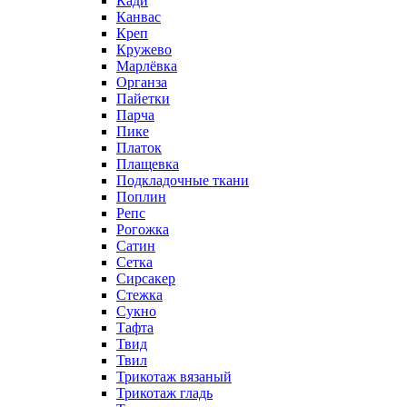
Кади
Канвас
Креп
Кружево
Марлёвка
Органза
Пайетки
Парча
Пике
Платок
Плащевка
Подкладочные ткани
Поплин
Репс
Рогожка
Сатин
Сетка
Сирсакер
Стежка
Сукно
Тафта
Твид
Твил
Трикотаж вязаный
Трикотаж гладь