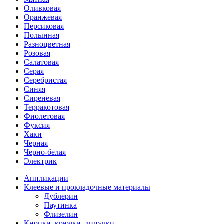
Оливковая
Оранжевая
Персиковая
Полынная
Разноцветная
Розовая
Салатовая
Серая
Серебристая
Синяя
Сиреневая
Терракотовая
Фиолетовая
Фуксия
Хаки
Черная
Черно-белая
Электрик
Аппликации
Клеевые и прокладочные материалы
Дублерин
Паутинка
Флизелин
Кнопки, крючки, липучки