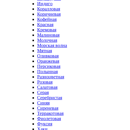
Индиго
Коралловая
Коричневая
Кофейная
Красная
Кремовая
Малиновая
Молочная
Морская волна
Мятная
Оливковая
Оранжевая
Персиковая
Полынная
Разноцветная
Розовая
Салатовая
Серая
Серебристая
Синяя
Сиреневая
Терракотовая
Фиолетовая
Фуксия
Хаки