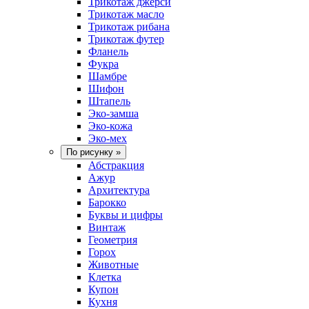
Трикотаж джерси
Трикотаж масло
Трикотаж рибана
Трикотаж футер
Фланель
Фукра
Шамбре
Шифон
Штапель
Эко-замша
Эко-кожа
Эко-мех
По рисунку
»
Абстракция
Ажур
Архитектура
Барокко
Буквы и цифры
Винтаж
Геометрия
Горох
Животные
Клетка
Купон
Кухня