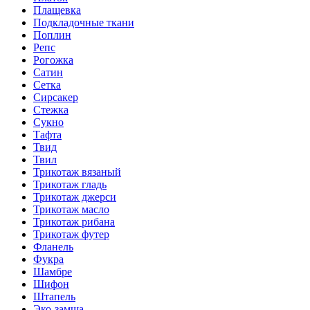
Плащевка
Подкладочные ткани
Поплин
Репс
Рогожка
Сатин
Сетка
Сирсакер
Стежка
Сукно
Тафта
Твид
Твил
Трикотаж вязаный
Трикотаж гладь
Трикотаж джерси
Трикотаж масло
Трикотаж рибана
Трикотаж футер
Фланель
Фукра
Шамбре
Шифон
Штапель
Эко-замша