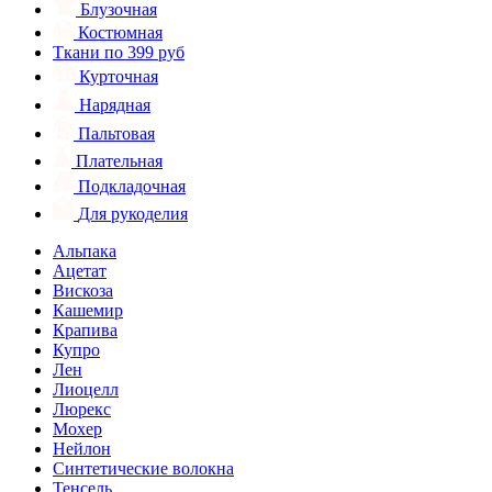
Блузочная
Костюмная
Ткани по 399 руб
Курточная
Нарядная
Пальтовая
Плательная
Подкладочная
Для рукоделия
Альпака
Ацетат
Вискоза
Кашемир
Крапива
Купро
Лен
Лиоцелл
Люрекс
Мохер
Нейлон
Синтетические волокна
Тенсель