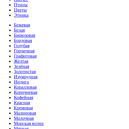
Птицы
Цветы
Этника
Бежевая
Белая
Бирюзовая
Бордовая
Голубая
Горчичная
Графитовая
Жёлтая
Зелёная
Золотистая
Изумрудная
Индиго
Коралловая
Коричневая
Кофейная
Красная
Кремовая
Малиновая
Молочная
Морская волна
Мятная