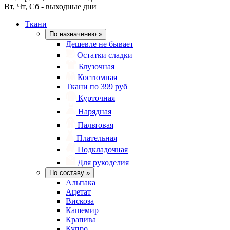
Вт, Чт, Сб - выходные дни
Ткани
По назначению
»
Дешевле не бывает
Остатки сладки
Блузочная
Костюмная
Ткани по 399 руб
Курточная
Нарядная
Пальтовая
Плательная
Подкладочная
Для рукоделия
По составу
»
Альпака
Ацетат
Вискоза
Кашемир
Крапива
Купро