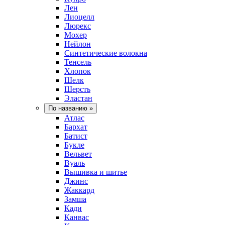
Лен
Лиоцелл
Люрекс
Мохер
Нейлон
Синтетические волокна
Тенсель
Хлопок
Шелк
Шерсть
Эластан
По названию
»
Атлас
Бархат
Батист
Букле
Вельвет
Вуаль
Вышивка и шитье
Джинс
Жаккард
Замша
Кади
Канвас