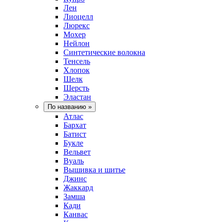
Лен
Лиоцелл
Люрекс
Мохер
Нейлон
Синтетические волокна
Тенсель
Хлопок
Шелк
Шерсть
Эластан
По названию
»
Атлас
Бархат
Батист
Букле
Вельвет
Вуаль
Вышивка и шитье
Джинс
Жаккард
Замша
Кади
Канвас