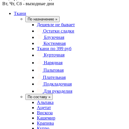
Вт, Чт, Сб - выходные дни
Ткани
По назначению
»
Дешевле не бывает
Остатки сладки
Блузочная
Костюмная
Ткани по 399 руб
Курточная
Нарядная
Пальтовая
Плательная
Подкладочная
Для рукоделия
По составу
»
Альпака
Ацетат
Вискоза
Кашемир
Крапива
Купро