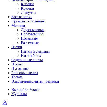
Кнопки
Крючки
Липучки
Косые бейки
Кружево отделочное
Молнии
Двухзамковые
Неразъемные
Потайные
Разъемные
Нитки
Нитки Gutermann
Нитки Nitex
Отделочные ленты
Прочее
Пуговицы
Репсовые ленты
Тесьма
Эластичные ленты - резинки
Выкройки Vogue
Журналы