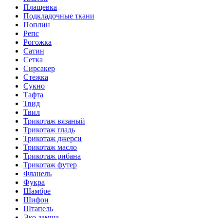
Плащевка
Подкладочные ткани
Поплин
Репс
Рогожка
Сатин
Сетка
Сирсакер
Стежка
Сукно
Тафта
Твид
Твил
Трикотаж вязаный
Трикотаж гладь
Трикотаж джерси
Трикотаж масло
Трикотаж рибана
Трикотаж футер
Фланель
Фукра
Шамбре
Шифон
Штапель
Эко-замша