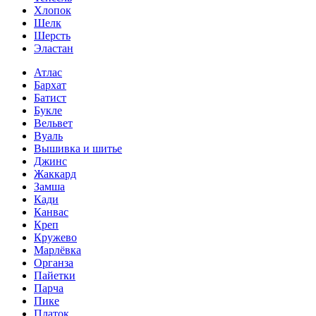
Хлопок
Шелк
Шерсть
Эластан
Атлас
Бархат
Батист
Букле
Вельвет
Вуаль
Вышивка и шитье
Джинс
Жаккард
Замша
Кади
Канвас
Креп
Кружево
Марлёвка
Органза
Пайетки
Парча
Пике
Платок