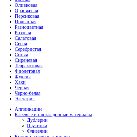
Оливковая
Оранжевая
Персиковая
Полынная
Разноцветная
Розовая
Салатовая
Серая
Серебристая
Синяя
Сиреневая
Терракотовая
Фиолетовая
Фуксия
Хаки
Черная
Черно-белая
Электрик
Аппликации
Клеевые и прокладочные материалы
Дублерин
Паутинка
Флизелин
Кнопки, крючки, липучки