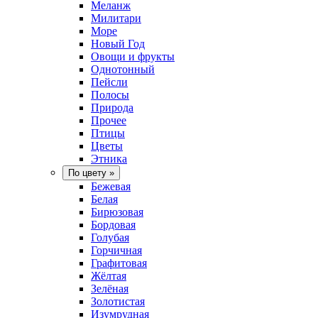
Меланж
Милитари
Море
Новый Год
Овощи и фрукты
Однотонный
Пейсли
Полосы
Природа
Прочее
Птицы
Цветы
Этника
По цвету
»
Бежевая
Белая
Бирюзовая
Бордовая
Голубая
Горчичная
Графитовая
Жёлтая
Зелёная
Золотистая
Изумрудная