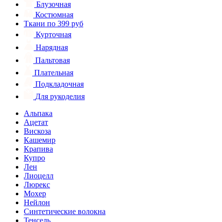
Блузочная
Костюмная
Ткани по 399 руб
Курточная
Нарядная
Пальтовая
Плательная
Подкладочная
Для рукоделия
Альпака
Ацетат
Вискоза
Кашемир
Крапива
Купро
Лен
Лиоцелл
Люрекс
Мохер
Нейлон
Синтетические волокна
Тенсель