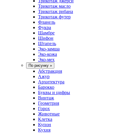
Трикотаж джерси
Трикотаж масло
Трикотаж рибана
Трикотаж футер
Фланель
Фукра
Шамбре
Шифон
Штапель
Эко-замша
Эко-кожа
Эко-мех
По рисунку
»
Абстракция
Ажур
Архитектура
Барокко
Буквы и цифры
Винтаж
Геометрия
Горох
Животные
Клетка
Купон
Кухня