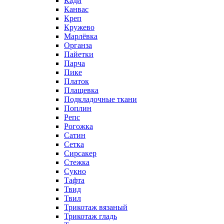
Кади
Канвас
Креп
Кружево
Марлёвка
Органза
Пайетки
Парча
Пике
Платок
Плащевка
Подкладочные ткани
Поплин
Репс
Рогожка
Сатин
Сетка
Сирсакер
Стежка
Сукно
Тафта
Твид
Твил
Трикотаж вязаный
Трикотаж гладь