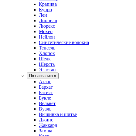
Крапива
Купро
Лен
Лиоцелл
Люрекс
Мохер
Нейлон
Синтетические волокна
Тенсель
Хлопок
Шелк
Шерсть
Эластан
По названию
»
Атлас
Бархат
Батист
Букле
Вельвет
Вуаль
Вышивка и шитье
Джинс
Жаккард
Замша