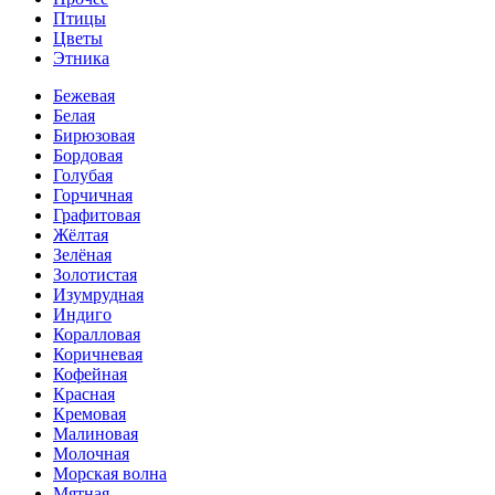
Птицы
Цветы
Этника
Бежевая
Белая
Бирюзовая
Бордовая
Голубая
Горчичная
Графитовая
Жёлтая
Зелёная
Золотистая
Изумрудная
Индиго
Коралловая
Коричневая
Кофейная
Красная
Кремовая
Малиновая
Молочная
Морская волна
Мятная