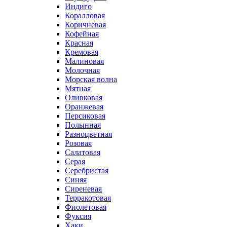
Индиго
Коралловая
Коричневая
Кофейная
Красная
Кремовая
Малиновая
Молочная
Морская волна
Мятная
Оливковая
Оранжевая
Персиковая
Полынная
Разноцветная
Розовая
Салатовая
Серая
Серебристая
Синяя
Сиреневая
Терракотовая
Фиолетовая
Фуксия
Хаки