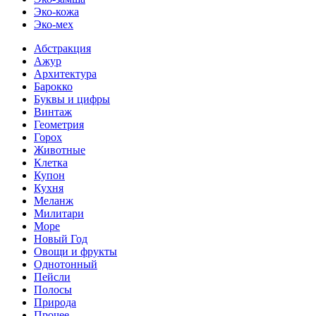
Эко-кожа
Эко-мех
Абстракция
Ажур
Архитектура
Барокко
Буквы и цифры
Винтаж
Геометрия
Горох
Животные
Клетка
Купон
Кухня
Меланж
Милитари
Море
Новый Год
Овощи и фрукты
Однотонный
Пейсли
Полосы
Природа
Прочее