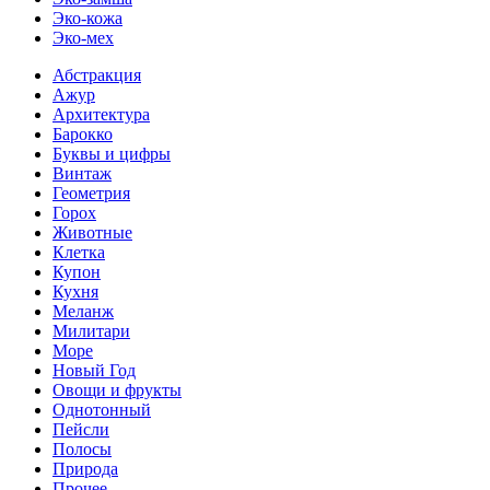
Эко-кожа
Эко-мех
Абстракция
Ажур
Архитектура
Барокко
Буквы и цифры
Винтаж
Геометрия
Горох
Животные
Клетка
Купон
Кухня
Меланж
Милитари
Море
Новый Год
Овощи и фрукты
Однотонный
Пейсли
Полосы
Природа
Прочее