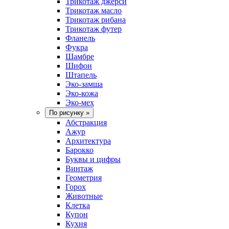
Трикотаж джерси
Трикотаж масло
Трикотаж рибана
Трикотаж футер
Фланель
Фукра
Шамбре
Шифон
Штапель
Эко-замша
Эко-кожа
Эко-мех
По рисунку
»
Абстракция
Ажур
Архитектура
Барокко
Буквы и цифры
Винтаж
Геометрия
Горох
Животные
Клетка
Купон
Кухня