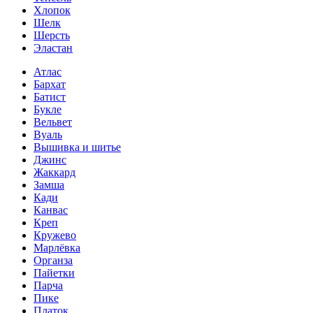
Хлопок
Шелк
Шерсть
Эластан
Атлас
Бархат
Батист
Букле
Вельвет
Вуаль
Вышивка и шитье
Джинс
Жаккард
Замша
Кади
Канвас
Креп
Кружево
Марлёвка
Органза
Пайетки
Парча
Пике
Платок