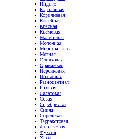
Индиго
Коралловая
Коричневая
Кофейная
Красная
Кремовая
Малиновая
Молочная
Морская волна
Мятная
Оливковая
Оранжевая
Персиковая
Полынная
Разноцветная
Розовая
Салатовая
Серая
Серебристая
Синяя
Сиреневая
Терракотовая
Фиолетовая
Фуксия
Хаки