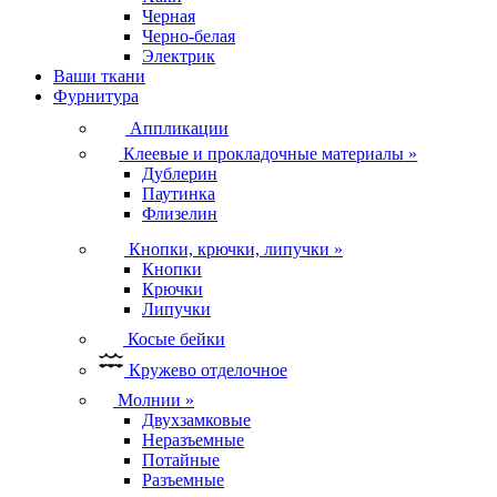
Черная
Черно-белая
Электрик
Ваши ткани
Фурнитура
Аппликации
Клеевые и прокладочные материалы
»
Дублерин
Паутинка
Флизелин
Кнопки, крючки, липучки
»
Кнопки
Крючки
Липучки
Косые бейки
Кружево отделочное
Молнии
»
Двухзамковые
Неразъемные
Потайные
Разъемные