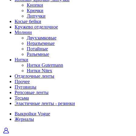
Кнопки
Крючки
Липучки
Косые бейки
Кружево отделочное
Молнии
Двухзамковые
Неразъемные
Потайные
Разъемные
Нитки
Нитки Gutermann
Нитки Nitex
Отделочные ленты
Прочее
Пуговицы
Репсовые ленты
Тесьма
Эластичные ленты - резинки
Выкройки Vogue
Журналы