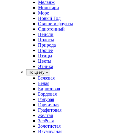
Меланж
Милитари
Море
Новый Год
Овощи и фрукты
Однотонный
Пейсли
Полосы
Природа
Прочее
Птицы
Цветы
Этника
По цвету
»
Бежевая
Белая
Бирюзовая
Бордовая
Голубая
Горчичная
Графитовая
Жёлтая
Зелёная
Золотистая
Изумрудная