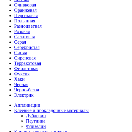
Оливковая
Оранжевая
Персиковая
Полынная
Разноцветная
Розовая
Салатовая
Серая
Серебристая
Синяя
Сиреневая
Терракотовая
Фиолетовая
Фуксия
Хаки
Черная
Черно-белая
Электрик
Аппликации
Клеевые и прокладочные материалы
Дублерин
Паутинка
Флизелин
Кнопки, крючки, липучки