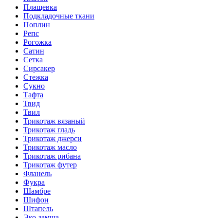
Плащевка
Подкладочные ткани
Поплин
Репс
Рогожка
Сатин
Сетка
Сирсакер
Стежка
Сукно
Тафта
Твид
Твил
Трикотаж вязаный
Трикотаж гладь
Трикотаж джерси
Трикотаж масло
Трикотаж рибана
Трикотаж футер
Фланель
Фукра
Шамбре
Шифон
Штапель
Эко-замша