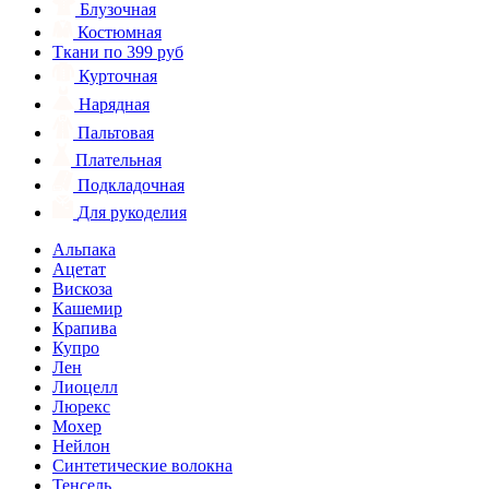
Блузочная
Костюмная
Ткани по 399 руб
Курточная
Нарядная
Пальтовая
Плательная
Подкладочная
Для рукоделия
Альпака
Ацетат
Вискоза
Кашемир
Крапива
Купро
Лен
Лиоцелл
Люрекс
Мохер
Нейлон
Синтетические волокна
Тенсель