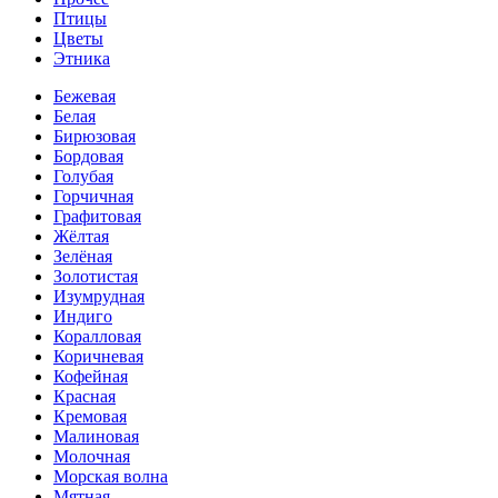
Птицы
Цветы
Этника
Бежевая
Белая
Бирюзовая
Бордовая
Голубая
Горчичная
Графитовая
Жёлтая
Зелёная
Золотистая
Изумрудная
Индиго
Коралловая
Коричневая
Кофейная
Красная
Кремовая
Малиновая
Молочная
Морская волна
Мятная