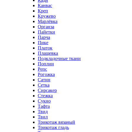
Кади
Канвас
Креп
Кружево
Марлёвка
Органза
Пайетки
Парча
Пике
Платок
Плащевка
Подкладочные ткани
Поплин
Репс
Рогожка
Сатин
Сетка
Сирсакер
Стежка
Сукно
Тафта
Твид
Твил
Трикотаж вязаный
Трикотаж гладь