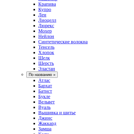
Крапива
Купро
Лен
Лиоцелл
Люрекс
Мохер
Нейлон
Синтетические волокна
Тенсель
Хлопок
Шелк
Шерсть
Эластан
По названию
»
Атлас
Бархат
Батист
Букле
Вельвет
Вуаль
Вышивка и шитье
Джинс
Жаккард
Замша