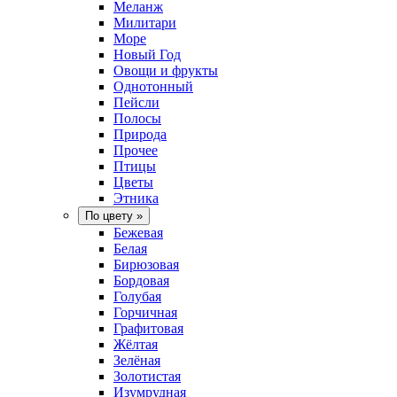
Меланж
Милитари
Море
Новый Год
Овощи и фрукты
Однотонный
Пейсли
Полосы
Природа
Прочее
Птицы
Цветы
Этника
По цвету
»
Бежевая
Белая
Бирюзовая
Бордовая
Голубая
Горчичная
Графитовая
Жёлтая
Зелёная
Золотистая
Изумрудная