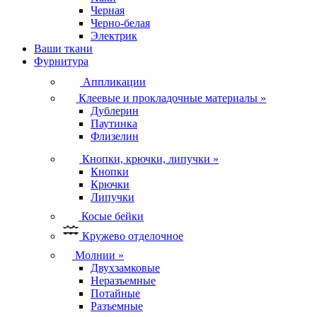
Черная
Черно-белая
Электрик
Ваши ткани
Фурнитура
Аппликации
Клеевые и прокладочные материалы
»
Дублерин
Паутинка
Флизелин
Кнопки, крючки, липучки
»
Кнопки
Крючки
Липучки
Косые бейки
Кружево отделочное
Молнии
»
Двухзамковые
Неразъемные
Потайные
Разъемные