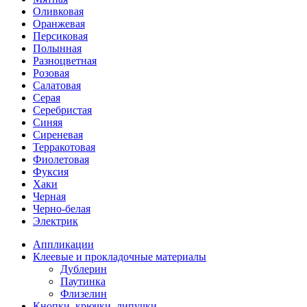
Оливковая
Оранжевая
Персиковая
Полынная
Разноцветная
Розовая
Салатовая
Серая
Серебристая
Синяя
Сиреневая
Терракотовая
Фиолетовая
Фуксия
Хаки
Черная
Черно-белая
Электрик
Аппликации
Клеевые и прокладочные материалы
Дублерин
Паутинка
Флизелин
Кнопки, крючки, липучки