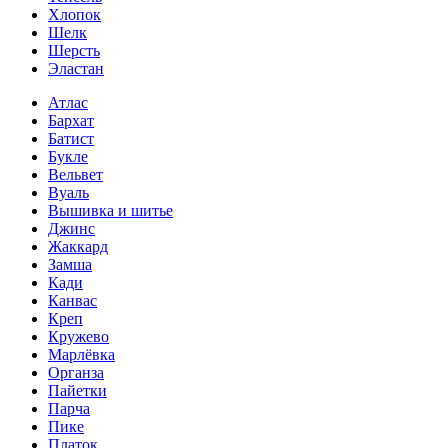
Хлопок
Шелк
Шерсть
Эластан
Атлас
Бархат
Батист
Букле
Вельвет
Вуаль
Вышивка и шитье
Джинс
Жаккард
Замша
Кади
Канвас
Креп
Кружево
Марлёвка
Органза
Пайетки
Парча
Пике
Платок