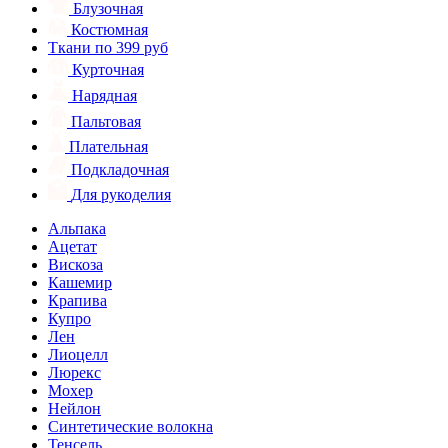
Блузочная
Костюмная
Ткани по 399 руб
Курточная
Нарядная
Пальтовая
Плательная
Подкладочная
Для рукоделия
Альпака
Ацетат
Вискоза
Кашемир
Крапива
Купро
Лен
Лиоцелл
Люрекс
Мохер
Нейлон
Синтетические волокна
Тенсель