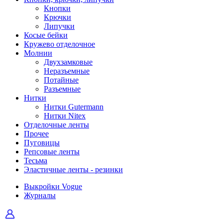
Кнопки
Крючки
Липучки
Косые бейки
Кружево отделочное
Молнии
Двухзамковые
Неразъемные
Потайные
Разъемные
Нитки
Нитки Gutermann
Нитки Nitex
Отделочные ленты
Прочее
Пуговицы
Репсовые ленты
Тесьма
Эластичные ленты - резинки
Выкройки Vogue
Журналы