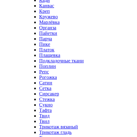
Кади
Канвас
Креп
Кружево
Марлёвка
Органза
Пайетки
Парча
Пике
Платок
Плащевка
Подкладочные ткани
Поплин
Репс
Рогожка
Сатин
Сетка
Сирсакер
Стежка
Сукно
Тафта
Твид
Твил
Трикотаж вязаный
Трикотаж гладь