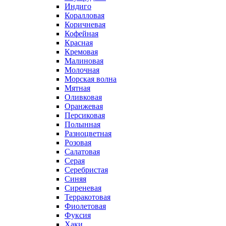
Индиго
Коралловая
Коричневая
Кофейная
Красная
Кремовая
Малиновая
Молочная
Морская волна
Мятная
Оливковая
Оранжевая
Персиковая
Полынная
Разноцветная
Розовая
Салатовая
Серая
Серебристая
Синяя
Сиреневая
Терракотовая
Фиолетовая
Фуксия
Хаки