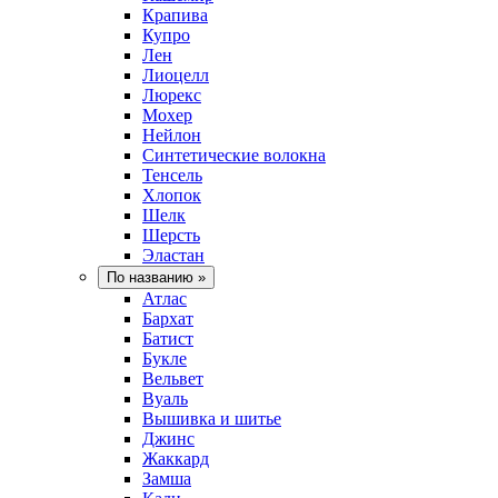
Крапива
Купро
Лен
Лиоцелл
Люрекс
Мохер
Нейлон
Синтетические волокна
Тенсель
Хлопок
Шелк
Шерсть
Эластан
По названию
»
Атлас
Бархат
Батист
Букле
Вельвет
Вуаль
Вышивка и шитье
Джинс
Жаккард
Замша