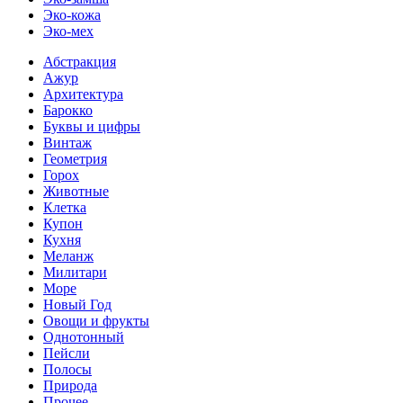
Эко-кожа
Эко-мех
Абстракция
Ажур
Архитектура
Барокко
Буквы и цифры
Винтаж
Геометрия
Горох
Животные
Клетка
Купон
Кухня
Меланж
Милитари
Море
Новый Год
Овощи и фрукты
Однотонный
Пейсли
Полосы
Природа
Прочее