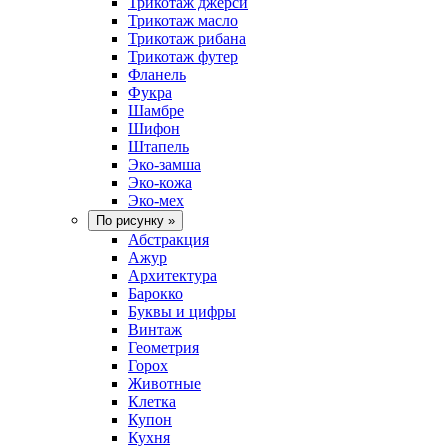
Трикотаж джерси
Трикотаж масло
Трикотаж рибана
Трикотаж футер
Фланель
Фукра
Шамбре
Шифон
Штапель
Эко-замша
Эко-кожа
Эко-мех
По рисунку
»
Абстракция
Ажур
Архитектура
Барокко
Буквы и цифры
Винтаж
Геометрия
Горох
Животные
Клетка
Купон
Кухня