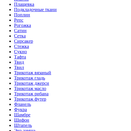
Плащевка
Подкладочные ткани
Поплин
Репс
Рогожка
Сатин
Сетка
Сирсакер
Стежка
Сукно
Тафта
Твид
Твил
Трикотаж вязаный
Трикотаж гладь
Трикотаж джерси
Трикотаж масло
Трикотаж рибана
Трикотаж футер
Фланель
Фукра
Шамбре
Шифон
Штапель
Эко-замша