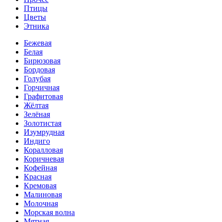
Птицы
Цветы
Этника
Бежевая
Белая
Бирюзовая
Бордовая
Голубая
Горчичная
Графитовая
Жёлтая
Зелёная
Золотистая
Изумрудная
Индиго
Коралловая
Коричневая
Кофейная
Красная
Кремовая
Малиновая
Молочная
Морская волна
Мятная