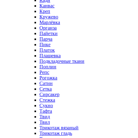
Кади
Канвас
Креп
Кружево
Марлёвка
Органза
Пайетки
Парча
Пике
Платок
Плащевка
Подкладочные ткани
Поплин
Репс
Рогожка
Сатин
Сетка
Сирсакер
Стежка
Сукно
Тафта
Твид
Твил
Трикотаж вязаный
Трикотаж гладь