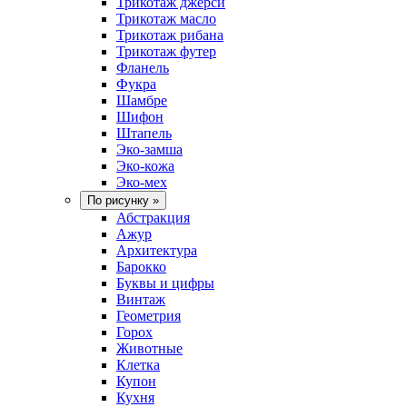
Трикотаж джерси
Трикотаж масло
Трикотаж рибана
Трикотаж футер
Фланель
Фукра
Шамбре
Шифон
Штапель
Эко-замша
Эко-кожа
Эко-мех
По рисунку
»
Абстракция
Ажур
Архитектура
Барокко
Буквы и цифры
Винтаж
Геометрия
Горох
Животные
Клетка
Купон
Кухня