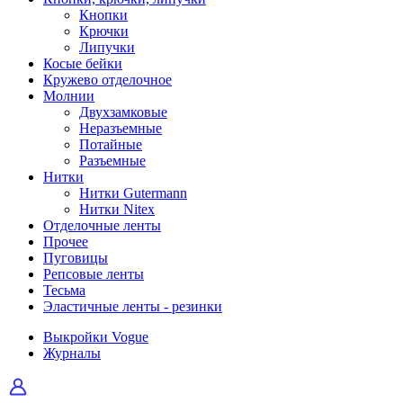
Кнопки
Крючки
Липучки
Косые бейки
Кружево отделочное
Молнии
Двухзамковые
Неразъемные
Потайные
Разъемные
Нитки
Нитки Gutermann
Нитки Nitex
Отделочные ленты
Прочее
Пуговицы
Репсовые ленты
Тесьма
Эластичные ленты - резинки
Выкройки Vogue
Журналы