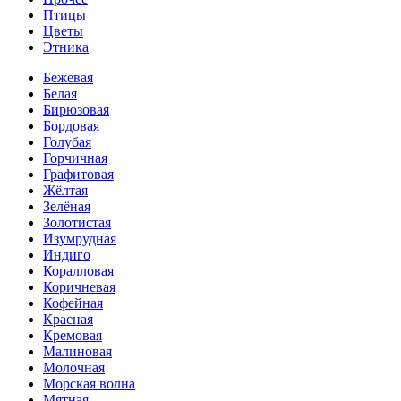
Птицы
Цветы
Этника
Бежевая
Белая
Бирюзовая
Бордовая
Голубая
Горчичная
Графитовая
Жёлтая
Зелёная
Золотистая
Изумрудная
Индиго
Коралловая
Коричневая
Кофейная
Красная
Кремовая
Малиновая
Молочная
Морская волна
Мятная