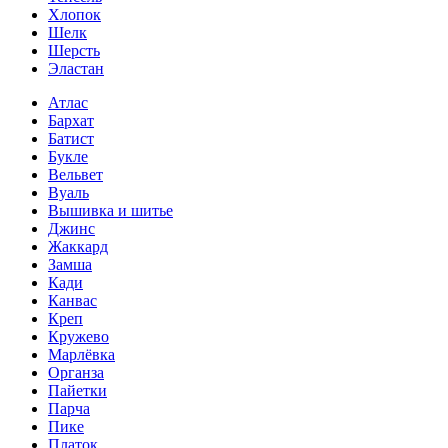
Хлопок
Шелк
Шерсть
Эластан
Атлас
Бархат
Батист
Букле
Вельвет
Вуаль
Вышивка и шитье
Джинс
Жаккард
Замша
Кади
Канвас
Креп
Кружево
Марлёвка
Органза
Пайетки
Парча
Пике
Платок