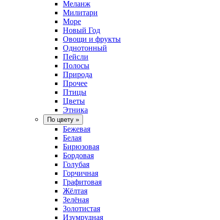
Меланж
Милитари
Море
Новый Год
Овощи и фрукты
Однотонный
Пейсли
Полосы
Природа
Прочее
Птицы
Цветы
Этника
По цвету
»
Бежевая
Белая
Бирюзовая
Бордовая
Голубая
Горчичная
Графитовая
Жёлтая
Зелёная
Золотистая
Изумрудная