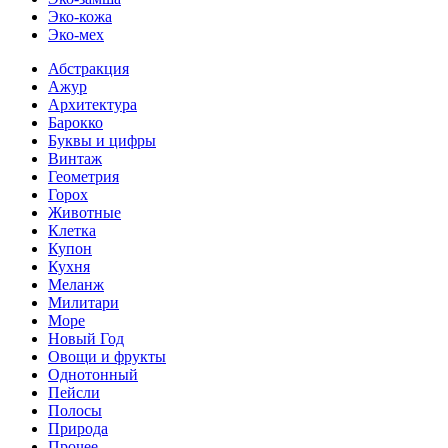
Эко-кожа
Эко-мех
Абстракция
Ажур
Архитектура
Барокко
Буквы и цифры
Винтаж
Геометрия
Горох
Животные
Клетка
Купон
Кухня
Меланж
Милитари
Море
Новый Год
Овощи и фрукты
Однотонный
Пейсли
Полосы
Природа
Прочее