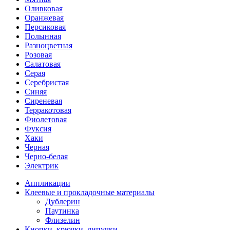
Оливковая
Оранжевая
Персиковая
Полынная
Разноцветная
Розовая
Салатовая
Серая
Серебристая
Синяя
Сиреневая
Терракотовая
Фиолетовая
Фуксия
Хаки
Черная
Черно-белая
Электрик
Аппликации
Клеевые и прокладочные материалы
Дублерин
Паутинка
Флизелин
Кнопки, крючки, липучки