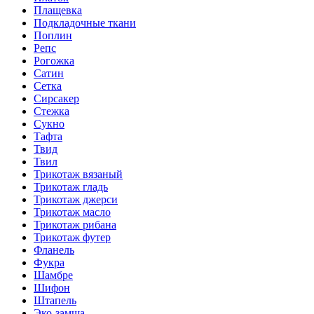
Плащевка
Подкладочные ткани
Поплин
Репс
Рогожка
Сатин
Сетка
Сирсакер
Стежка
Сукно
Тафта
Твид
Твил
Трикотаж вязаный
Трикотаж гладь
Трикотаж джерси
Трикотаж масло
Трикотаж рибана
Трикотаж футер
Фланель
Фукра
Шамбре
Шифон
Штапель
Эко-замша