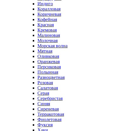
Индиго
Коралловая
Коричневая
Кофейная
Красная
Кремовая
Малиновая
Молочная
Морская волна
Мятная
Оливковая
Оранжевая
Персиковая
Полынная
Разноцветная
Розовая
Салатовая
Серая
Серебристая
Синяя
Сиреневая
Терракотовая
Фиолетовая
Фуксия
Хаки