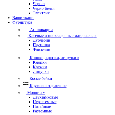
Черная
Черно-белая
Электрик
Ваши ткани
Фурнитура
Аппликации
Клеевые и прокладочные материалы
»
Дублерин
Паутинка
Флизелин
Кнопки, крючки, липучки
»
Кнопки
Крючки
Липучки
Косые бейки
Кружево отделочное
Молнии
»
Двухзамковые
Неразъемные
Потайные
Разъемные