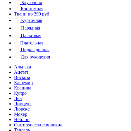
Блузочная
Костюмная
Ткани по 399 руб
Курточная
Нарядная
Пальтовая
Плательная
Подкладочная
Для рукоделия
Альпака
Ацетат
Вискоза
Кашемир
Крапива
Купро
Лен
Лиоцелл
Люрекс
Мохер
Нейлон
Синтетические волокна
Тенсель