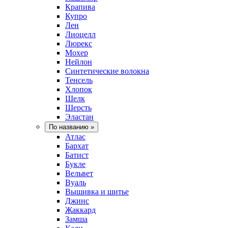
Крапива
Купро
Лен
Лиоцелл
Люрекс
Мохер
Нейлон
Синтетические волокна
Тенсель
Хлопок
Шелк
Шерсть
Эластан
По названию
»
Атлас
Бархат
Батист
Букле
Вельвет
Вуаль
Вышивка и шитье
Джинс
Жаккард
Замша